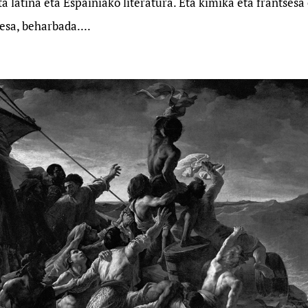
eta latina eta Espainiako literatura. Eta kimika eta frantsesa
esa, beharbada....