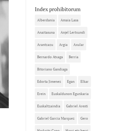
Index prohibitorum
Alberdania
Amaia Lasa
Anaitasuna
Anjel Lertxundi
Arantzazu
Argia
Axular
Bernardo Atxaga
Berria
Bitoriano Gandiaga
Edorta Jimenez
Egan
Elkar
Erein
Euskaldunon Egunkaria
Euskaltzaindia
Gabriel Aresti
Gabriel Garcia Marquez
Gero
Harkaitz Cano
Harri eta herri