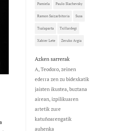
Pamiela
Paulo Slachevsky
Ramon Saizarbitoria
Susa
Txalaparta
Txillardegi
Xabier Lete
Zeruko Argia
Azken sarrerak
A, Teodoro, zeinen
ederra zen zu bidexkatik
jaisten ikustea, buztana
airean, izpilikuaren
artetik zure
katuñoarengatik
a
auhenka