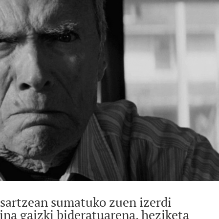
sartzean sumatuko zuen izerdi
ina gaizki bideratuarena, heziketa