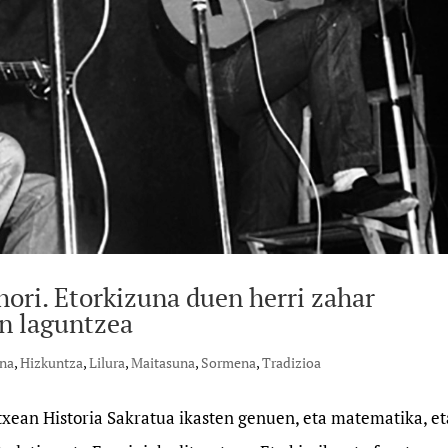
hori. Etorkizuna duen herri zahar
en laguntzea
na
,
Hizkuntza
,
Lilura
,
Maitasuna
,
Sormena
,
Tradizioa
txean Historia Sakratua ikasten genuen, eta matematika, et