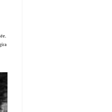
iée.
gira