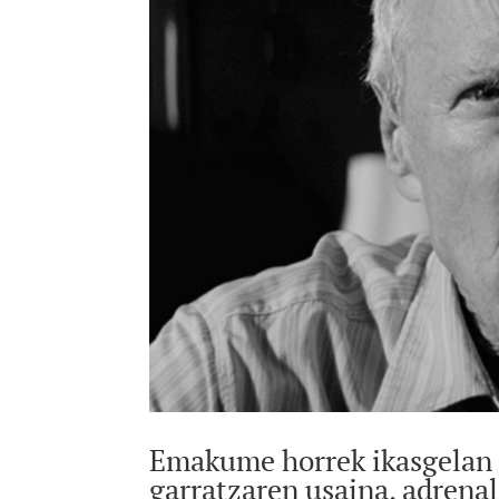
Emakume horrek ikasgelan 
garratzaren usaina, adrenal