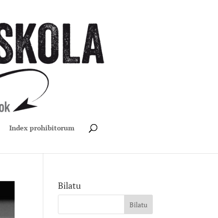
Index prohibitorum
Bilatu