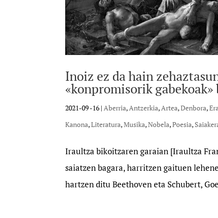
Inoiz ez da hain zehaztasu
«konpromisorik gabekoak» b
2021-09 -16
|
Aberria
,
Antzerkia
,
Artea
,
Denbora
,
Er
Kanona
,
Literatura
,
Musika
,
Nobela
,
Poesia
,
Saiaker
Iraultza bikoitzaren garaian [Iraultza Fr
saiatzen bagara, harritzen gaituen lehen
hartzen ditu Beethoven eta Schubert, Goe