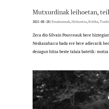
Mutxurdinak leihoetan, tei
2021-08 -28
|
Emakumeak
,
Hizkuntza
,
Kritika
,
Tradi
Zera dio Silvain Pouvreauk bere hiztegian:
Neskazaharra bada ere bere adierarik he
dezagun hitza beste talaia batetik: motza 