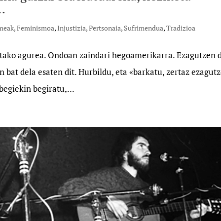
…
meak
,
Feminismoa
,
Injustizia
,
Pertsonaia
,
Sufrimendua
,
Tradizioa
itako agurea. Ondoan zaindari hegoamerikarra. Ezagutzen d
n bat dela esaten dit. Hurbildu, eta «barkatu, zertaz ezagut
begiekin begiratu,...