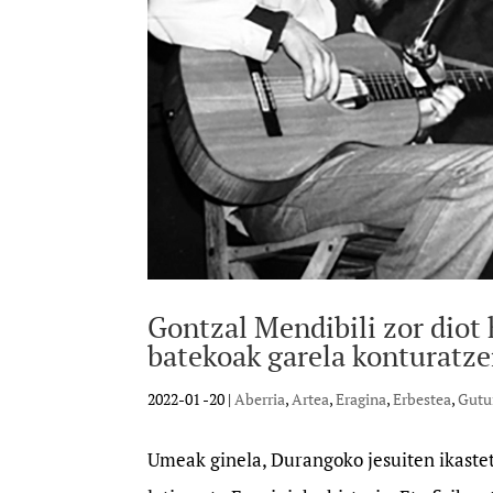
Gontzal Mendibili zor diot 
batekoak garela konturatz
2022-01 -20
|
Aberria
,
Artea
,
Eragina
,
Erbestea
,
Gutu
Umeak ginela, Durangoko jesuiten ikaste