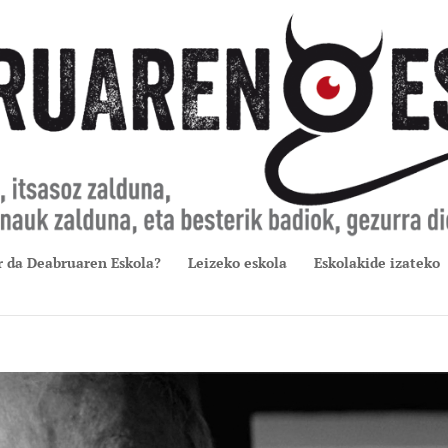
r da Deabruaren Eskola?
Leizeko eskola
Eskolakide izateko