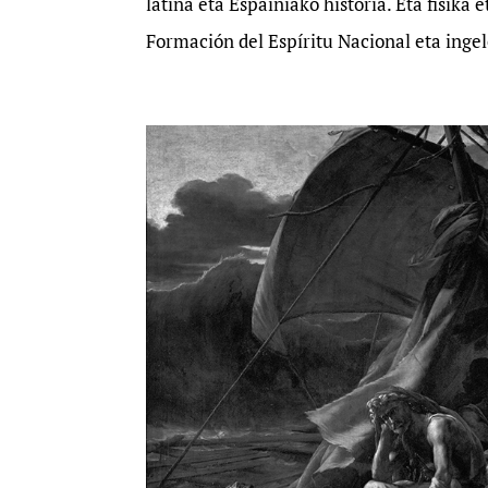
latina eta Espainiako historia. Eta fisika 
Formación del Espíritu Nacional eta ingel