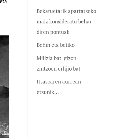
 eta
Bekatuetarik apartatzeko
maiz konsideratu behar
diren pontuak
Behin eta betiko
Milizia bat, gizon
zintzoen erlijio bat
Itsasoaren aurrean
etzunik…