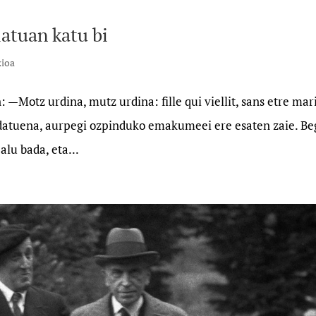
latuan katu bi
zioa
 —Motz urdina, mutz urdina: fille qui viellit, sans etre mar
datuena, aurpegi ozpinduko emakumeei ere esaten zaie. Be
alu bada, eta...