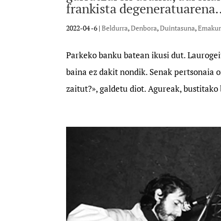
frankista degeneratuarena
2022-04 -6
|
Beldurra
,
Denbora
,
Duintasuna
,
Emaku
Parkeko banku batean ikusi dut. Lauroge
baina ez dakit nondik. Senak pertsonaia o
zaitut?», galdetu diot. Agureak, bustitako 