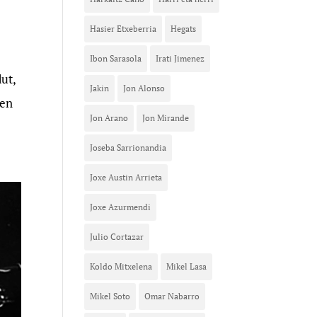
Hasier Etxeberria
Hegats
Ibon Sarasola
Irati Jimenez
ut,
Jakin
Jon Alonso
zen
Jon Arano
Jon Mirande
Joseba Sarrionandia
Joxe Austin Arrieta
Joxe Azurmendi
Julio Cortazar
Koldo Mitxelena
Mikel Lasa
Mikel Soto
Omar Nabarro