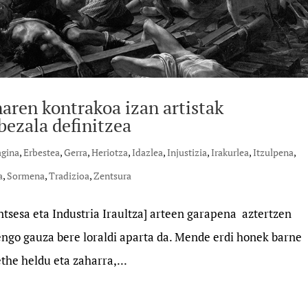
naren kontrakoa izan artistak
ezala definitzea
agina
,
Erbestea
,
Gerra
,
Heriotza
,
Idazlea
,
Injustizia
,
Irakurlea
,
Itzulpena
,
a
,
Sormena
,
Tradizioa
,
Zentsura
antsesa eta Industria Iraultza] arteen garapena aztertzen
engo gauza bere loraldi aparta da. Mende erdi honek barne
the heldu eta zaharra,...