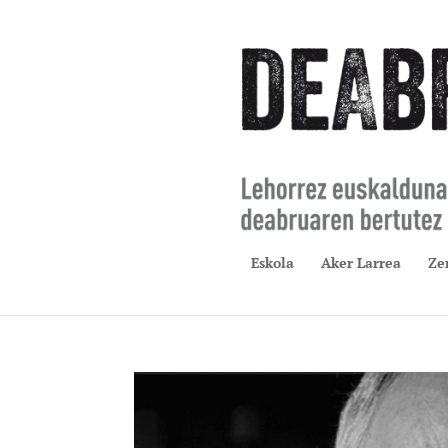
Eskola
Aker Larrea
Ze