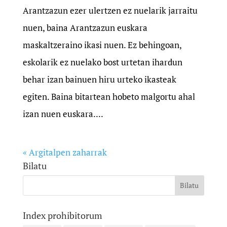
Arantzazun ezer ulertzen ez nuelarik jarraitu
nuen, baina Arantzazun euskara
maskaltzeraino ikasi nuen. Ez behingoan,
eskolarik ez nuelako bost urtetan ihardun
behar izan bainuen hiru urteko ikasteak
egiten. Baina bitartean hobeto malgortu ahal
izan nuen euskara....
« Argitalpen zaharrak
Bilatu
Index prohibitorum