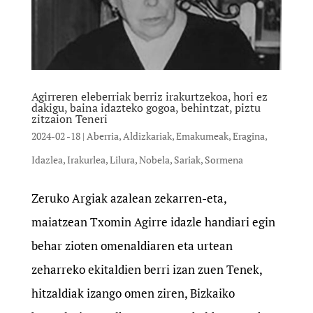
Agirreren eleberriak berriz irakurtzekoa, hori ez
dakigu, baina idazteko gogoa, behintzat, piztu
zitzaion Teneri
2024-02 -18
|
Aberria
,
Aldizkariak
,
Emakumeak
,
Eragina
,
Idazlea
,
Irakurlea
,
Lilura
,
Nobela
,
Sariak
,
Sormena
Zeruko Argiak azalean zekarren-eta,
maiatzean Txomin Agirre idaz­le handiari egin
behar zioten omenaldiaren eta urtean
zeharreko ekitaldien berri izan zuen Tenek,
hitzaldiak izango omen ziren, Bizkaiko