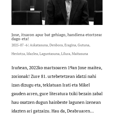
Joxe, itxaron apur bat gehiago, handiena etortzear
dago-eta!
2025-07 -6
|
Askatasuna
,
Denbora
,
Eragina
,
Gutuna
,
Heriotza
,
Idazlea
,
Laguntasuna
,
Lilura
,
Maitasuna
Iruñean, 2022ko martxoaren 19an Joxe maitea,
zorionak! Zure 81. urtebetetzean idatzi nahi
izan dizugu eta, teklatuan Irati eta Mikel
gauden arren, gure literatura txiki bezain zabal
hau osatzen dugun hainbeste lagunen izenean
idazten ari gatzaizu. Hau da, Deabruaren...