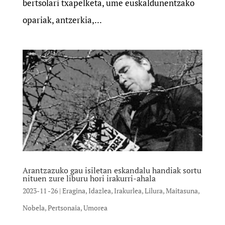
bertsolari txapelketa, ume euskaldunentzako
opariak, antzerkia,...
Arantzazuko gau isiletan eskan­dalu handiak sortu
nituen zure liburu hori irakurri-ahala
2023-11 -26
|
Eragina
,
Idazlea
,
Irakurlea
,
Lilura
,
Maitasuna
,
Nobela
,
Pertsonaia
,
Umorea