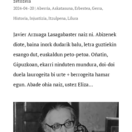
zetozela
2024-04 -20
|
Aberria
,
Askatasuna
,
Erbestea
,
Gerra
,
Historia
,
Injustizia
,
Itzulpena
,
Lilura
Javier Arzuaga Lasagabaster naiz ni. Abizenek
diote, baina inork dudarik balu, letra guztiekin
esango dut, euskaldun peto-petoa. Oñatin,
Gipuzkoan, ekarri ninduten mundura, doi-doi
duela laurogeita bi urte + berrogeita hamar
egun. Abade ohia naiz, ustez Eliza...