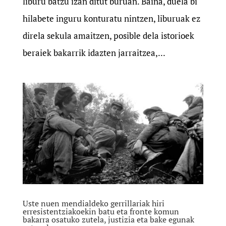
liburu batzu izan ditut buruan. Baina, duela bi
hilabete inguru konturatu nintzen, liburuak ez
direla sekula amaitzen, posible dela istorioek
beraiek bakarrik idazten jarraitzea,...
Uste nuen mendialdeko gerrillariak hiri
erresistentziakoekin batu eta fronte komun
bakarra osatuko zutela, justizia eta bake egunak