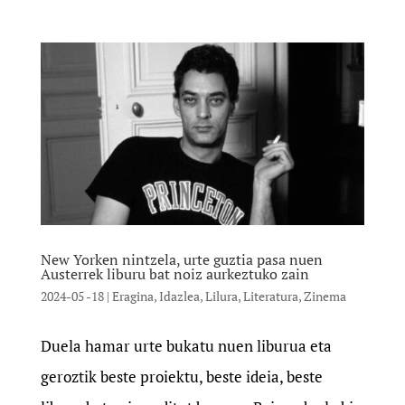
New Yorken nintzela, urte guztia pasa nuen
Austerrek liburu bat noiz aurkeztuko zain
2024-05 -18
|
Eragina
,
Idazlea
,
Lilura
,
Literatura
,
Zinema
Duela hamar urte bukatu nuen liburua eta
geroztik beste proiektu, beste ideia, beste