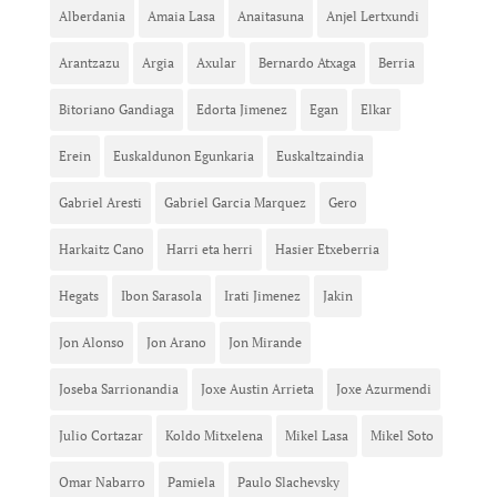
Alberdania
Amaia Lasa
Anaitasuna
Anjel Lertxundi
Arantzazu
Argia
Axular
Bernardo Atxaga
Berria
Bitoriano Gandiaga
Edorta Jimenez
Egan
Elkar
Erein
Euskaldunon Egunkaria
Euskaltzaindia
Gabriel Aresti
Gabriel Garcia Marquez
Gero
Harkaitz Cano
Harri eta herri
Hasier Etxeberria
Hegats
Ibon Sarasola
Irati Jimenez
Jakin
Jon Alonso
Jon Arano
Jon Mirande
Joseba Sarrionandia
Joxe Austin Arrieta
Joxe Azurmendi
Julio Cortazar
Koldo Mitxelena
Mikel Lasa
Mikel Soto
Omar Nabarro
Pamiela
Paulo Slachevsky