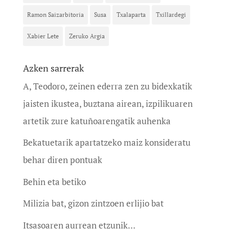
Ramon Saizarbitoria
Susa
Txalaparta
Txillardegi
Xabier Lete
Zeruko Argia
Azken sarrerak
A, Teodoro, zeinen ederra zen zu bidexkatik
jaisten ikustea, buztana airean, izpilikuaren
artetik zure katuñoarengatik auhenka
Bekatuetarik apartatzeko maiz konsideratu
behar diren pontuak
Behin eta betiko
Milizia bat, gizon zintzoen erlijio bat
Itsasoaren aurrean etzunik…