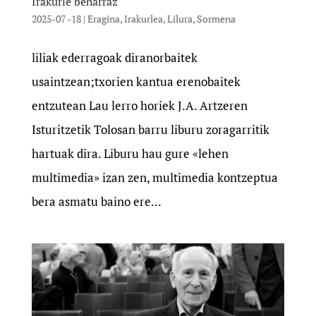
Irakurle beharraz
2025-07 -18
|
Eragina
,
Irakurlea
,
Lilura
,
Sormena
liliak ederragoak diranorbaitek
usaintzean;txorien kantua erenobaitek
entzutean Lau lerro horiek J.A. Artzeren
Isturitzetik Tolosan barru liburu zoragarritik
hartuak dira. Liburu hau gure «lehen
multimedia» izan zen, multimedia kontzeptua
bera asmatu baino ere...