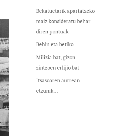
Bekatuetarik apartatzeko
maiz konsideratu behar
diren pontuak
Behin eta betiko
Milizia bat, gizon
zintzoen erlijio bat
Itsasoaren aurrean
etzunik…