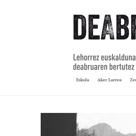
Eskola
Aker Larrea
Ze