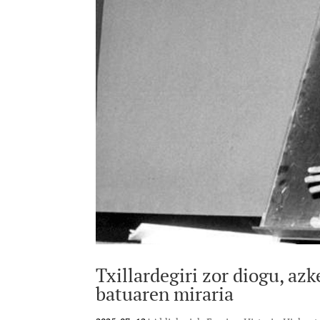
Txillardegiri zor diogu, az
batuaren miraria