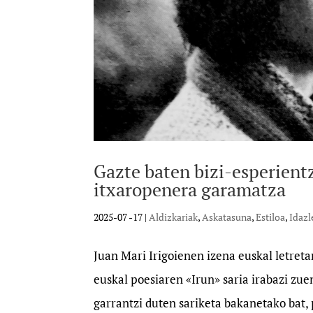
Gazte baten bizi-esperientz
itxaropenera garamatza
2025-07 -17
|
Aldizkariak
,
Askatasuna
,
Estiloa
,
Idazl
Juan Mari Irigoienen izena euskal letreta
euskal poesiaren «Irun» saria irabazi zue
garrantzi duten sariketa bakanetako bat,