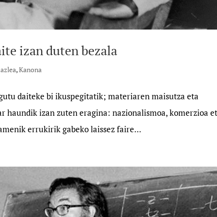
ite izan duten bezala
dazlea
,
Kanona
utu daiteke bi ikuspegitatik; materiaren maisutza eta
ar haundik izan zuten eragina: nazionalismoa, komerzioa e
menik errukirik gabeko laissez faire...