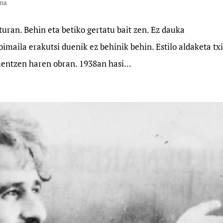
na
uran. Behin eta betiko gertatu bait zen. Ez dauka
oimaila erakutsi duenik ez behinik behin. Estilo aldaketa txi
entzen haren obran. 1938an hasi...