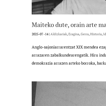
Maiteko dute, orain arte ma
2025-07 -14
|
Aldizkariak
,
Eragina
,
Gerra
,
Historia
,
I
Anglo-sajoniarrarentzat XIX mendea ezag
arrazaren zabalkundearengatik. Hiru ind
demokrazia arrazen arteko borroka, barka