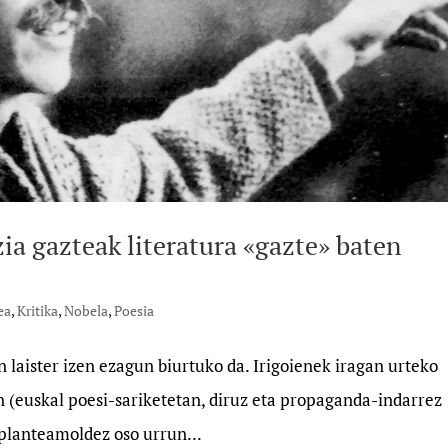
ia gazteak literatura «gazte» baten
ea
,
Kritika
,
Nobela
,
Poesia
n laister izen ezagun biurtuko da. Irigoienek iragan urteko
n (euskal poesi-sariketetan, diruz eta propaganda-indarrez
 planteamoldez oso urrun...