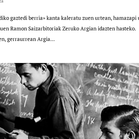
za
iko gaztedi berria» kanta kaleratu zuen urtean, hamazapi 
nduen Ramon Saizarbitoriak Zeruko Argian idazten hasteko.
en, gerraurrean Argia...