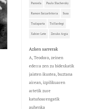
Pamiela
Paulo Slachevsky
Ramon Saizarbitoria
Susa
Txalaparta
Txillardegi
Xabier Lete
Zeruko Argia
Azken sarrerak
A, Teodoro, zeinen
ederra zen zu bidexkatik
jaisten ikustea, buztana
airean, izpilikuaren
artetik zure
katuñoarengatik
auhenka