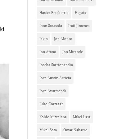
Hasier Etxeberria
Hegats
Ibon Sarasola
Irati Jimenez
ki
Jakin
Jon Alonso
Jon Arano
Jon Mirande
Joseba Sarrionandia
Joxe Austin Arrieta
Joxe Azurmendi
Julio Cortazar
Koldo Mitxelena
Mikel Lasa
Mikel Soto
Omar Nabarro