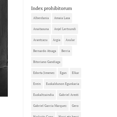
Index prohibitorum
Alberdania
Amaia Lasa
Anaitasuna
Anjel Lertxundi
Arantzazu
Argia
Axular
Bernardo Atxaga
Berria
Bitoriano Gandiaga
Edorta Jimenez
Egan
Elkar
Erein
Euskaldunon Egunkaria
Euskaltzaindia
Gabriel Aresti
Gabriel Garcia Marquez
Gero
Harkaitz Cano
Harri eta herri