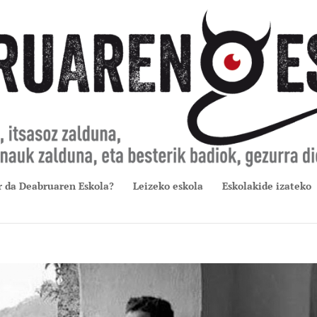
r da Deabruaren Eskola?
Leizeko eskola
Eskolakide izateko