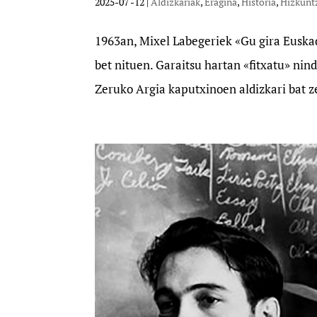
2025-07 -12
|
Aldizkariak
,
Eragina
,
Historia
,
Hizkunt
1963an, Mixel Labegeriek «Gu gira Euskad
bet nituen. Garaitsu hartan «fitxatu» ni
Zeruko Argia kaputxinoen aldizkari bat z