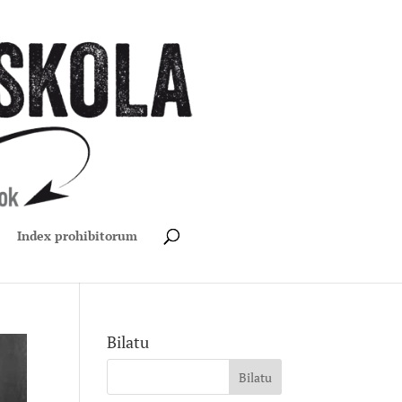
Index prohibitorum
Bilatu