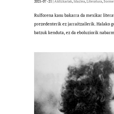
2025-07 -21
|
Aldizkariak
,
Idazlea
,
Literatura
,
Sorme
Rulforena kasu bakarra da mexikar literat
prezedenterik ez jarraitzailerik. Halako g
batzuk kenduta, ez da eboluziorik nabarm