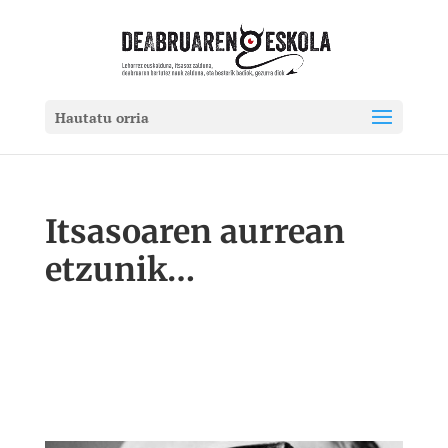
Hautatu orria
Itsasoaren aurrean
etzunik…