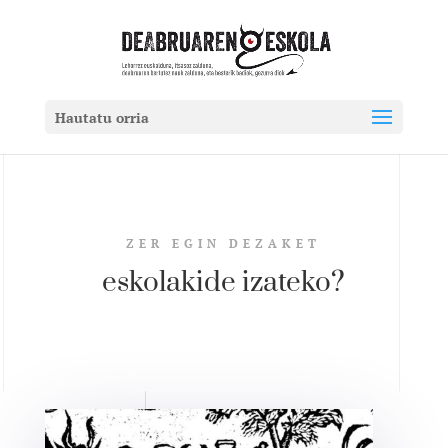
Hautatu orria
ZER EGIN DEZAKET
eskolakide izateko?