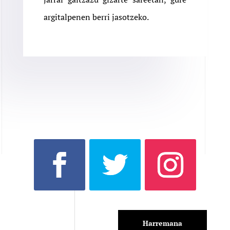
argitalpenen berri jasotzeko.
Harremana