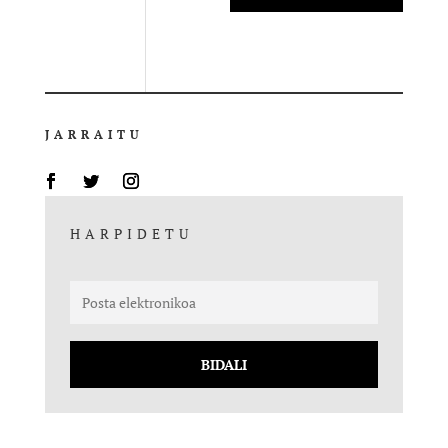
JARRAITU
HARPIDETU
BIDALI