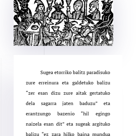
Sugea etorriko balitz paradisuko
zure erreinura eta galdetuko balizu
“zer esan dizu zure aitak gertatuko
dela sagarra jaten baduzu” eta
erantzungo bazenio “hil egingo
naizela esan dit” eta sugeak argituko
balizu “ez zara hilko baina mundua