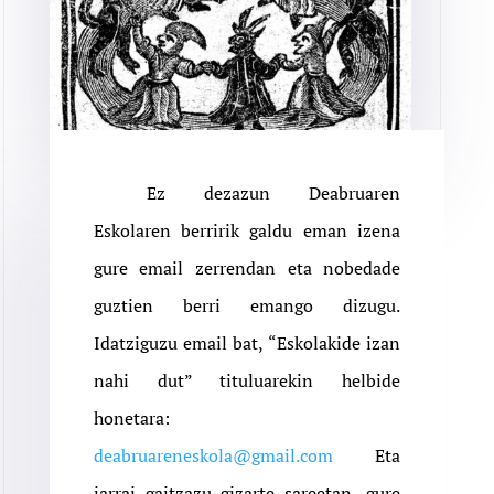
Ez dezazun Deabruaren
Eskolaren berririk galdu eman izena
gure email zerrendan eta nobedade
guztien berri emango dizugu.
Idatziguzu email bat, “Eskolakide izan
nahi dut” tituluarekin helbide
honetara:
deabruareneskola@gmail.com
Eta
jarrai gaitzazu gizarte sareetan, gure