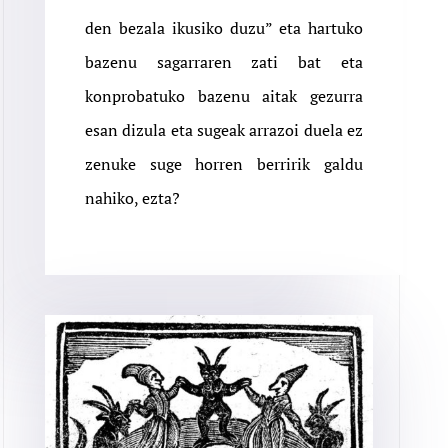
den bezala ikusiko duzu” eta hartuko
bazenu sagarraren zati bat eta
konprobatuko bazenu aitak gezurra
esan dizula eta sugeak arrazoi duela ez
zenuke suge horren berririk galdu
nahiko, ezta?