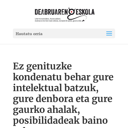
Hautatu orria
Ez genituzke
kondenatu behar gure
intelektual batzuk,
gure denbora eta gure
gaurko ahalak,
posibilidadeak baino