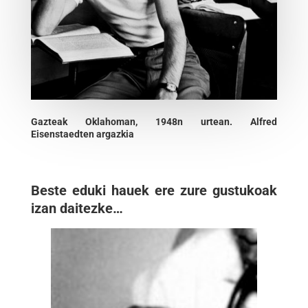
Gazteak Oklahoman, 1948n urtean. Alfred
Eisenstaedten argazkia
Beste eduki hauek ere zure gustukoak
izan daitezke…