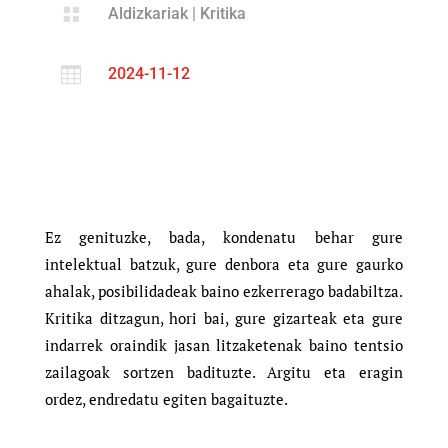

Aldizkariak
|
Kritika

2024-11-12
Ez genituzke, bada, kondenatu behar gure
intelektual batzuk, gure denbora eta gure gaurko
ahalak, posibilidadeak baino ezkerrerago badabiltza.
Kritika ditzagun, hori bai, gure gizarteak eta gure
indarrek oraindik jasan litzaketenak baino tentsio
zailagoak sortzen badituzte. Argitu eta eragin
ordez, endredatu egiten bagaituzte.