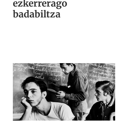
ezkerrerago
badabiltza