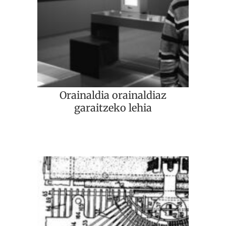
Orainaldia orainaldiaz
garaitzeko lehia