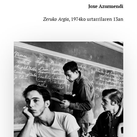
Joxe Azurmendi
Zeruko Argia
, 1974ko urtarrilaren 13an