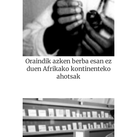
Oraindik azken berba esan ez
duen Afrikako kontinenteko
ahotsak