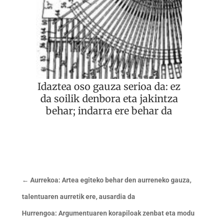
Idaztea oso gauza serioa da: ez
da soilik denbora eta jakintza
behar; indarra ere behar da
←
Aurrekoa: Artea egiteko behar den aurreneko gauza,
talentuaren aurretik ere, ausardia da
Hurrengoa: Argumentuaren korapiloak zenbat eta modu