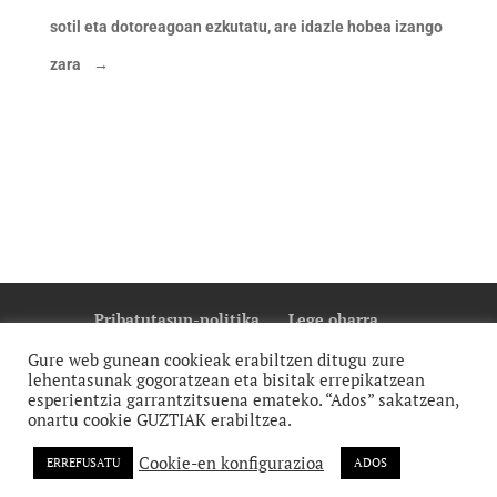
sotil eta dotoreagoan ezkutatu, are idazle hobea izango
zara
→
Pribatutasun-politika
Lege oharra
Cookie Politika
Gure web gunean cookieak erabiltzen ditugu zure
lehentasunak gogoratzean eta bisitak errepikatzean
esperientzia garrantzitsuena emateko. “Ados” sakatzean,
onartu cookie GUZTIAK erabiltzea.
Cookie-en konfigurazioa
ERREFUSATU
ADOS
monti | diseinu grafikoa