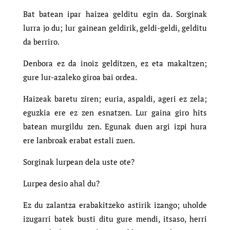
Bat batean ipar haizea gelditu egin da. Sorginak
lurra jo du; lur gainean geldirik, geldi-geldi, gelditu
da berriro.
Denbora ez da inoiz gelditzen, ez eta makaltzen;
gure lur-azaleko giroa bai ordea.
Haizeak baretu ziren; euria, aspaldi, ageri ez zela;
eguzkia ere ez zen esnatzen. Lur gaina giro hits
batean murgildu zen. Egunak duen argi izpi hura
ere lanbroak erabat estali zuen.
Sorginak lurpean dela uste ote?
Lurpea desio ahal du?
Ez du zalantza erabakitzeko astirik izango; uholde
izugarri batek busti ditu gure mendi, itsaso, herri