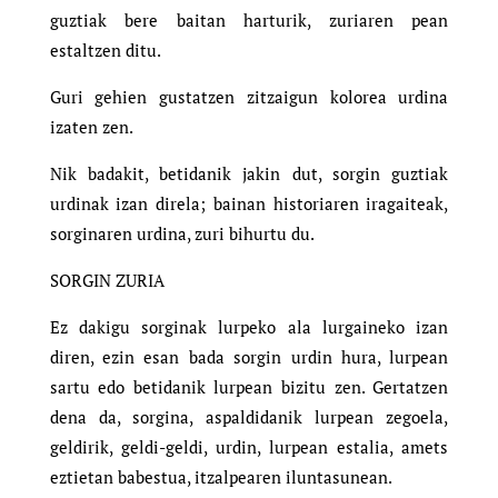
guztiak bere baitan harturik, zuriaren pean
estaltzen ditu.
Guri gehien gustatzen zitzaigun kolorea urdina
izaten zen.
Nik badakit, betidanik jakin dut, sorgin guztiak
urdinak izan direla; bainan historiaren iragaiteak,
sorginaren urdina, zuri bihurtu du.
SORGIN ZURIA
Ez dakigu sorginak lurpeko ala lurgaineko izan
diren, ezin esan bada sorgin urdin hura, lurpean
sartu edo betidanik lurpean bizitu zen. Gertatzen
dena da, sorgina, aspaldidanik lurpean zegoela,
geldirik, geldi-geldi, urdin, lurpean estalia, amets
eztietan babestua, itzalpearen iluntasunean.