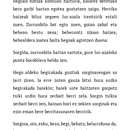
neguko hotzak kontuan harturik, kolorez betetako
bero garbi hartan egotea gustatzen zaigu. Herriko
haizeak biluz zegoen lur-azala irentsirik estali
zuen. Zurrunbilo bat egin zuen, goian zabal eta
behean hestu zena; beheruntz zijoan haizea,
behealdera joatea baita hegoak agintzen duena.
Sorgiña, zurrunbilo hartan sartuta, gure lur-azaleko
punta borobilera heldu zen.
Hego aldeko begirakada guztiak sorginarengan so
jarri ziren. Ia erre zuten gauza bitxi hura suzko
begirakada haiekin; haiek uste baitzuten gorputz
txiki urdin hura zerbait berri zela. Sorgin txikia
zerbait berri zen, bainan hori ez zekien sorginak eta
ezin eman bere berritasunaren berririk.
Sorgina, oin, esku, beso, begi, behatz, belarriduna da,