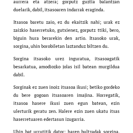
aurrera eta atzera; gorputz guztia balantzan
duelarik, dabil, itsasoaren indarrak eraginda.
Itsasoa baretu zaio, ez du ekaitzik nahi; urak ez
zaizkio haserretuko, gutxienez, gorputz ttiki, bero,
biguin hura berarekin den artio. Itsasoko urak,
sorgina, uhin borobiletan laztanduz biltzen du.
Sorgina itsasoko urez inguratua, itsasoagatik
besarkatua, amodiozko jolas isil batean murgildua
dabil.
Sorginak ez zuen inoiz itsasoa ikusi; betiko gordeko
du bere gogoan itsasoaren imajina. Horregatik,
itsasoa hasere ikusi zuen egun batean, ezin
ulerturik geratu zen. Halere ezin zuen ukatu itsas
haserretuaren edertasun izugarria.
Uhin bat urrutitik dator; haren bultzadak sorgina,