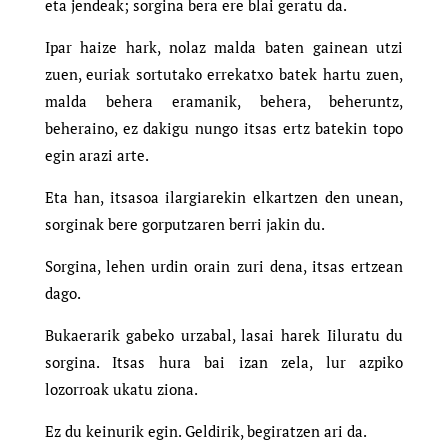
eta jendeak; sorgina bera ere blai geratu da.
Ipar haize hark, nolaz malda baten gainean utzi
zuen, euriak sortutako errekatxo batek hartu zuen,
malda behera eramanik, behera, beheruntz,
beheraino, ez dakigu nungo itsas ertz batekin topo
egin arazi arte.
Eta han, itsasoa ilargiarekin elkartzen den unean,
sorginak bere gorputzaren berri jakin du.
Sorgina, lehen urdin orain zuri dena, itsas ertzean
dago.
Bukaerarik gabeko urzabal, lasai harek Iiluratu du
sorgina. Itsas hura bai izan zela, lur azpiko
lozorroak ukatu ziona.
Ez du keinurik egin. Geldirik, begiratzen ari da.