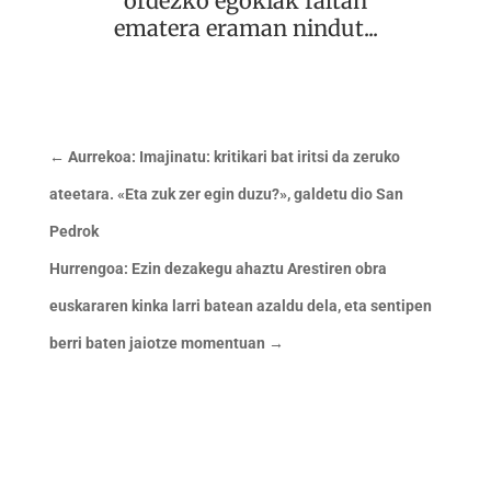
ordezko egokiak faltan
ematera eraman nindut...
←
Aurrekoa: Imajinatu: kritikari bat iritsi da zeruko
ateetara. «Eta zuk zer egin duzu?», galdetu dio San
Pedrok
Hurrengoa: Ezin dezakegu ahaztu Arestiren obra
euskararen kinka larri batean azaldu dela, eta sentipen
berri baten jaiotze momentuan
→