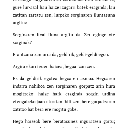
gure lur-azal hau haize izugarri batek eraginda, lau
zatitan zartatu zen, lurpeko sorginaren iluntasuna
argituz.
Sorginaren itzal iluna argitu da. Zer egingo ote
sorginak?
Erantzuna xamurra da; geldirik, geldi-geldi egon.
Argira ekarri zuen haizea, hegoa izan zen.
Ez da geldirik egotea hegoaren asmoa. Hegoaren
indarra nahikoa zen sorginaren gorputz arin hura
mogitzeko; haize hark eraginda sorgin urdina
etengabeko joan etorrian ibili zen, bere gorputzaren
zatitxo bat bera ere mogitu gabe.
Hego haizeak bere berotasunez inguratzen gaitu;