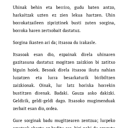
Uhinak behin eta berriro, gudu baten antzo,
harkaitzak uzten ez zien lekua hartzen. Uhin
borrokatzaileen zipriztinek busti zuten sorgina,
borroka haren zertxobait dastatuz.
Sorgina ikasten ari da; itsasoa du irakasle.
Itsasoak esan dio, ezpainak direla uhinaren
gazitasuna dastatuz mogitzen zaizkion bi zatitxo
biguin hoiek. Besoak direla itsasoa ikutu nahian
luzatzen eta lurra besarkaturik biribiltzen
zaizkionak. Oinak, lur latz horixka horrekin
bustitzen direnak. Badaki. Gauza asko dakizki.
Geldirik, geldi-geldi dago. Itsasoko mugimenduak
zerbait esan dio, ordea.
Gure sorginak badu mugitzearen zentzua; lurpeko