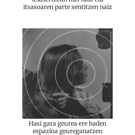
itsasoaren parte sentitzen naiz
Hasi gara geurea ere baden
espazioa geureganatzen