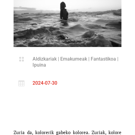

Aldizkariak
|
Emakumeak
|
Fantastikoa
|
Ipuina

2024-07-30
Zuria da, kolorerik gabeko kolorea. Zuriak, kolore