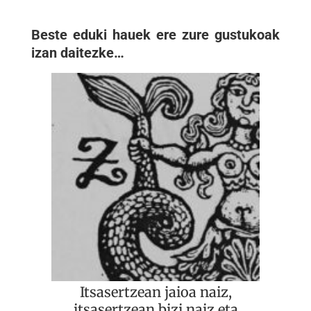
Beste eduki hauek ere zure gustukoak
izan daitezke…
Itsasertzean jaioa naiz,
itsasertzean bizi naiz eta