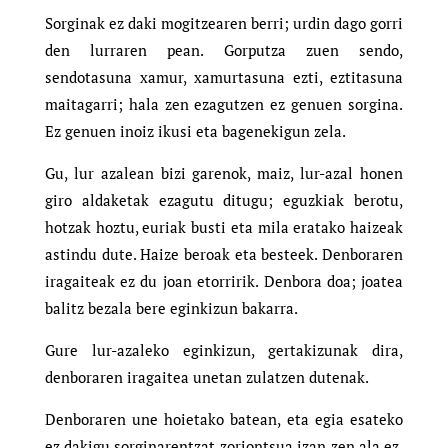
Sorginak ez daki mogitzearen berri; urdin dago gorri
den lurraren pean. Gorputza zuen sendo,
sendotasuna xamur, xamurtasuna ezti, eztitasuna
maitagarri; hala zen ezagutzen ez genuen sorgina.
Ez genuen inoiz ikusi eta bagenekigun zela.
Gu, lur azalean bizi garenok, maiz, lur-azal honen
giro aldaketak ezagutu ditugu; eguzkiak berotu,
hotzak hoztu, euriak busti eta mila eratako haizeak
astindu dute. Haize beroak eta besteek. Denboraren
iragaiteak ez du joan etorririk. Denbora doa; joatea
balitz bezala bere eginkizun bakarra.
Gure lur-azaleko eginkizun, gertakizunak dira,
denboraren iragaitea unetan zulatzen dutenak.
Denboraren une hoietako batean, eta egia esateko
ez dakigu sorginarentzat zoriontsua izan zen ala ez,