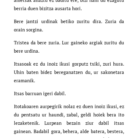
ametsak ahaztu ez baditu ere, bizi nahi du ezagutu
berria duen bizitza ausarta hori.
Bere jantzi urdinak betiko zuritu dira. Zuria da
orain sorgina.
Tristea da bere zuria. Lur gaineko argiak zuritu du
bere urdina.
Itsasoak ez du inoiz ikusi gorputz txiki, zuri hura.
Uhin baten bidez bereganatzen du, ur sakonetara
eramanik.
Itsas barruan igeri dabil.
Itotakoaren aurpegirik nolaz ez duen inoiz ikusi, ez
du pentsatu ur haundi, zabal, geldi hoiek bera ito
lezaketenik. Lurpean bezain ziur dabil itsas
gainean. Badabil gora, behera, alde batera, bestera,