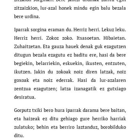
zitzaizkion, lur-azal honek mindu egin balu bezala
bere urdina.
Iparrak sorgina eraman du. Herriz herri. Lekuz leku.
Herriz herri. Zokoz zoko. Itsasoetan. Hibaietan.
Zuhaitzetan. Eta gauza hauek denak guk ezagutzen
ditugun bezala ezagutu ez baditu ere, hasi da bere
begiekin, belarriekin, eskuekin, ikusten, entzuten,
ikutzen. Jakin du zokoak noiz diren latzak, noiz
goxoak eta noiz ederrak. Hasi da lur-azalaren
zentzua ezagutzen; latza izanagatik ez gutxiago
desiratua.
Gorputz txiki bero hura iparrak darama bere baitan,
eta haizeak ez ditu gehiago gure herriko harriak
zulatuko; behin eta berriro laztanduz, borobilduko
ditu.