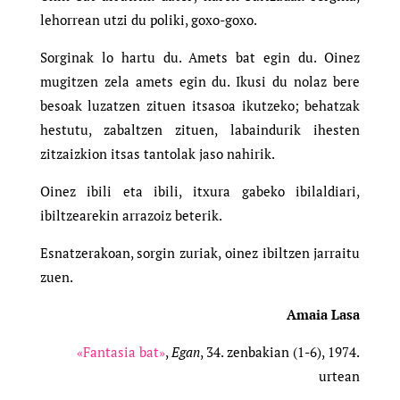
lehorrean utzi du poliki, goxo-goxo.
Sorginak lo hartu du. Amets bat egin du. Oinez
mugitzen zela amets egin du. Ikusi du nolaz bere
besoak luzatzen zituen itsasoa ikutzeko; behatzak
hestutu, zabaltzen zituen, labaindurik ihesten
zitzaizkion itsas tantolak jaso nahirik.
Oinez ibili eta ibili, itxura gabeko ibilaldiari,
ibiltzearekin arrazoiz beterik.
Esnatzerakoan, sorgin zuriak, oinez ibiltzen jarraitu
zuen.
Amaia Lasa
«Fantasia bat»
,
Egan
, 34. zenbakian (1-6), 1974.
urtean