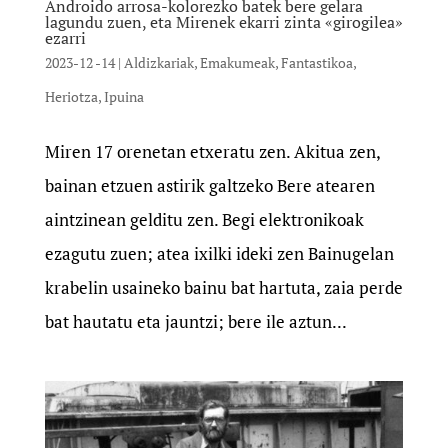
Androido arrosa-kolorezko batek bere gelara
lagundu zuen, eta Mirenek ekarri zinta «girogilea»
ezarri
2023-12 -14
|
Aldizkariak
,
Emakumeak
,
Fantastikoa
,
Heriotza
,
Ipuina
Miren 17 orenetan etxeratu zen. Akitua zen,
bainan etzuen astirik galtzeko Bere atearen
aintzinean gelditu zen. Begi elektronikoak
ezagutu zuen; atea ixilki ideki zen Bainugelan
krabelin usaineko bainu bat hartuta, zaia perde
bat hautatu eta jauntzi; bere ile aztun...