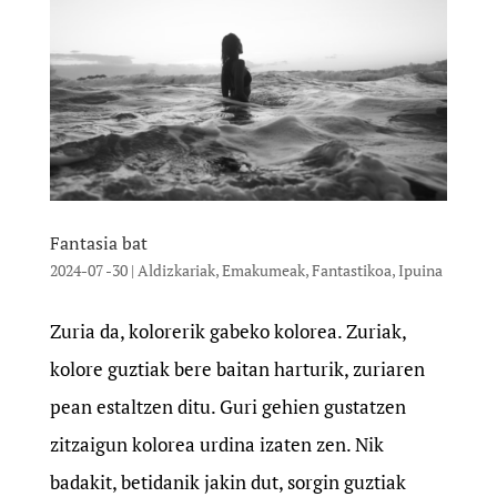
Fantasia bat
2024-07 -30
|
Aldizkariak
,
Emakumeak
,
Fantastikoa
,
Ipuina
Zuria da, kolorerik gabeko kolorea. Zuriak,
kolore guztiak bere baitan harturik, zuriaren
pean estaltzen ditu. Guri gehien gustatzen
zitzaigun kolorea urdina izaten zen. Nik
badakit, betidanik jakin dut, sorgin guztiak