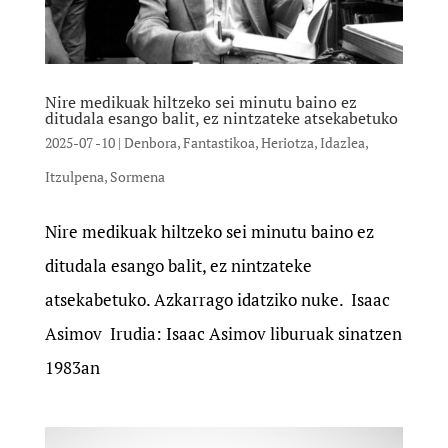
Nire medikuak hiltzeko sei minutu baino ez
ditudala esango balit, ez nintzateke atsekabetuko
2025-07 -10
|
Denbora
,
Fantastikoa
,
Heriotza
,
Idazlea
,
Itzulpena
,
Sormena
Nire medikuak hiltzeko sei minutu baino ez
ditudala esango balit, ez nintzateke
atsekabetuko. Azkarrago idatziko nuke. Isaac
Asimov Irudia: Isaac Asimov liburuak sinatzen
1983an