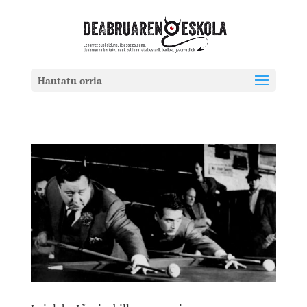
Hautatu orria