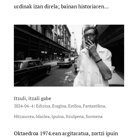
urdinak izan direla; bainan historiaren...
Itzuli, itzali gabe
2024-04 -4
|
Edizioa
,
Eragina
,
Estiloa
,
Fantastikoa
,
Hitzaurrea
,
Idazlea
,
Ipuina
,
Itzulpena
,
Sormena
Oktaedroa 1974.ean argitaratua, zortzi ipuin