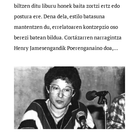
biltzen ditu liburu honek baita zortzi ertz edo
postura ere. Dena dela, estilo batasuna
mantentzen du, errelatoaren kontzepzio oso
berezi batean bildua. Cortázarren narragintza
Henry Jamesengandik Poerenganaino doa,...