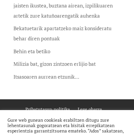
jaisten ikustea, buztana airean, izpilikuaren
artetik zure katuñoarengatik auhenka
Bekatuetarik apartatzeko maiz konsideratu
behar diren pontuak
Behin eta betiko
Milizia bat, gizon zintzoen erlijio bat
Itsasoaren aurrean etzunik…
Pribatutasun-politika
Lege oharra
Cookie Politika
Gure web gunean cookieak erabiltzen ditugu zure
lehentasunak gogoratzean eta bisitak errepikatzean
esperientzia garrantzitsuena emateko. “Ados” sakatzean,