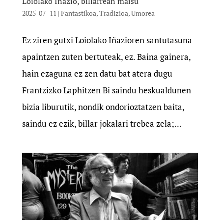
Loiolako Iñazio, billarrean maisu
2025-07 -11
|
Fantastikoa
,
Tradizioa
,
Umorea
Ez ziren gutxi Loiolako Iñazioren santutasuna
apaintzen zuten bertuteak, ez. Baina gainera,
hain ezaguna ez zen datu bat atera dugu
Frantzizko Laphitzen Bi saindu heskualdunen
bizia liburutik, nondik ondorioztatzen baita,
saindu ez ezik, billar jokalari trebea zela;...