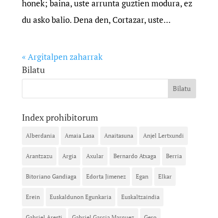
honek; baina, uste arrunta guztien modura, ez
du asko balio. Dena den, Cortazar, uste...
« Argitalpen zaharrak
Bilatu
Index prohibitorum
Alberdania
Amaia Lasa
Anaitasuna
Anjel Lertxundi
Arantzazu
Argia
Axular
Bernardo Atxaga
Berria
Bitoriano Gandiaga
Edorta Jimenez
Egan
Elkar
Erein
Euskaldunon Egunkaria
Euskaltzaindia
Gabriel Aresti
Gabriel Garcia Marquez
Gero