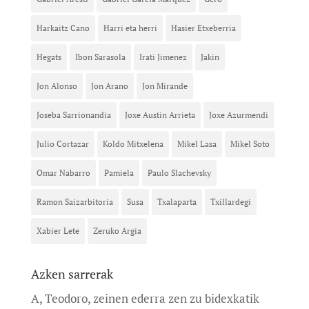
Harkaitz Cano
Harri eta herri
Hasier Etxeberria
Hegats
Ibon Sarasola
Irati Jimenez
Jakin
Jon Alonso
Jon Arano
Jon Mirande
Joseba Sarrionandia
Joxe Austin Arrieta
Joxe Azurmendi
Julio Cortazar
Koldo Mitxelena
Mikel Lasa
Mikel Soto
Omar Nabarro
Pamiela
Paulo Slachevsky
Ramon Saizarbitoria
Susa
Txalaparta
Txillardegi
Xabier Lete
Zeruko Argia
Azken sarrerak
A, Teodoro, zeinen ederra zen zu bidexkatik