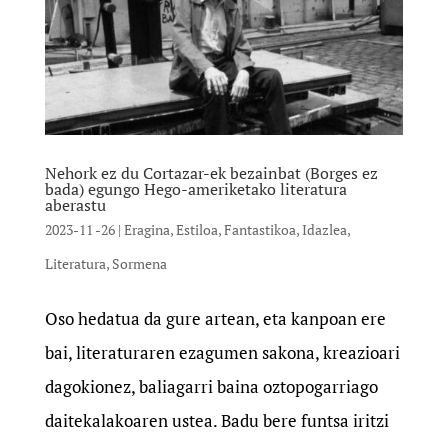
Nehork ez du Cortazar-ek bezainbat (Borges ez
bada) egungo Hego-ameriketako literatura
aberastu
2023-11 -26
|
Eragina
,
Estiloa
,
Fantastikoa
,
Idazlea
,
Literatura
,
Sormena
Oso hedatua da gure artean, eta kanpoan ere
bai, literaturaren ezagumen sakona, kreazioari
dagokionez, baliagarri baina oztopogarriago
daitekalakoaren ustea. Badu bere funtsa iritzi