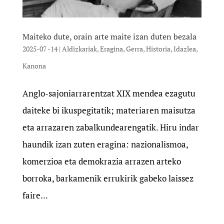
Maiteko dute, orain arte maite izan duten bezala
2025-07 -14
|
Aldizkariak
,
Eragina
,
Gerra
,
Historia
,
Idazlea
,
Kanona
Anglo-sajoniarrarentzat XIX mendea ezagutu
daiteke bi ikuspegitatik; materiaren maisutza
eta arrazaren zabalkundearengatik. Hiru indar
haundik izan zuten eragina: nazionalismoa,
komerzioa eta demokrazia arrazen arteko
borroka, barkamenik errukirik gabeko laissez
faire...