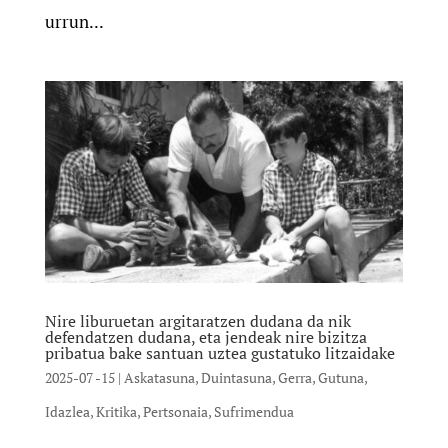
urrun...
Nire liburuetan argitaratzen dudana da nik
defendatzen dudana, eta jendeak nire bizitza
pribatua bake santuan uztea gustatuko litzaidake
2025-07 -15
|
Askatasuna
,
Duintasuna
,
Gerra
,
Gutuna
,
Idazlea
,
Kritika
,
Pertsonaia
,
Sufrimendua