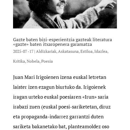
Gazte baten bizi-esperientzia gazteak literatura
«gazte» baten itxaropenera garamatza
2025-07 -17
|
Aldizkariak
,
Askatasuna
,
Estiloa
,
Idazlea
,
Kritika
,
Nobela
,
Poesia
Juan Mari Irigoienen izena euskal letretan
laister izen ezagun biurtuko da. Irigoienek
iragan urteko euskal poesiaren «Irun» saria
irabazi zuen (euskal poesi-sariketetan, diruz
eta propaganda-indarrez garrantzi duten
sariketa bakanetako bat, planteamoldez oso