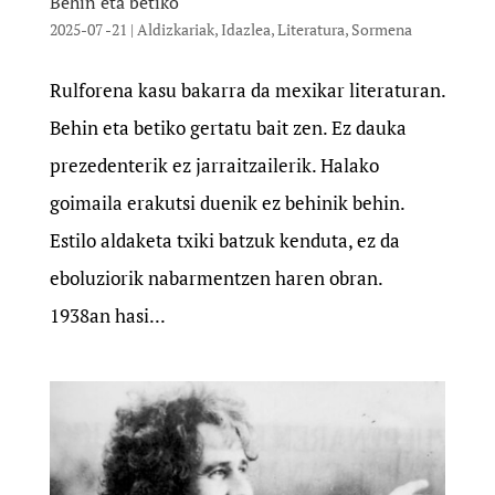
Behin eta betiko
2025-07 -21
|
Aldizkariak
,
Idazlea
,
Literatura
,
Sormena
Rulforena kasu bakarra da mexikar literaturan.
Behin eta betiko gertatu bait zen. Ez dauka
prezedenterik ez jarraitzailerik. Halako
goimaila erakutsi duenik ez behinik behin.
Estilo aldaketa txiki batzuk kenduta, ez da
eboluziorik nabarmentzen haren obran.
1938an hasi...