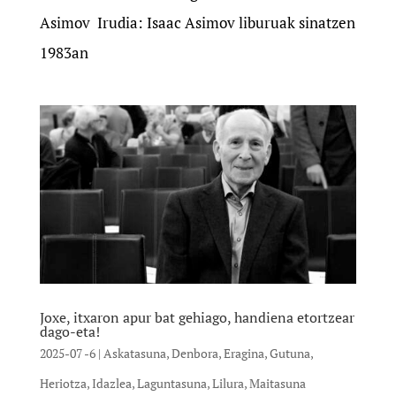
Asimov Irudia: Isaac Asimov liburuak sinatzen
1983an
Joxe, itxaron apur bat gehiago, handiena etortzear
dago-eta!
2025-07 -6
|
Askatasuna
,
Denbora
,
Eragina
,
Gutuna
,
Heriotza
,
Idazlea
,
Laguntasuna
,
Lilura
,
Maitasuna