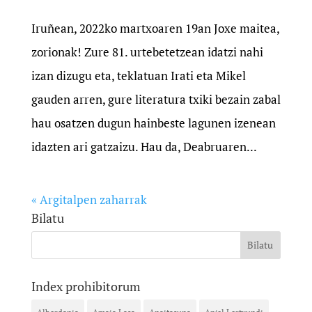
Iruñean, 2022ko martxoaren 19an Joxe maitea,
zorionak! Zure 81. urtebetetzean idatzi nahi
izan dizugu eta, teklatuan Irati eta Mikel
gauden arren, gure literatura txiki bezain zabal
hau osatzen dugun hainbeste lagunen izenean
idazten ari gatzaizu. Hau da, Deabruaren...
« Argitalpen zaharrak
Bilatu
Index prohibitorum