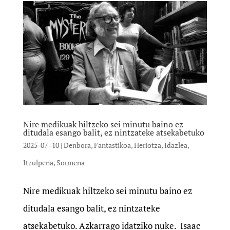
Nire medikuak hiltzeko sei minutu baino ez
ditudala esango balit, ez nintzateke atsekabetuko
2025-07 -10
|
Denbora
,
Fantastikoa
,
Heriotza
,
Idazlea
,
Itzulpena
,
Sormena
Nire medikuak hiltzeko sei minutu baino ez
ditudala esango balit, ez nintzateke
atsekabetuko. Azkarrago idatziko nuke. Isaac