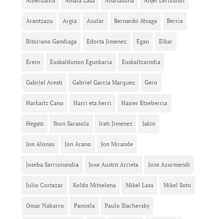
Alberdania
Amaia Lasa
Anaitasuna
Anjel Lertxundi
Arantzazu
Argia
Axular
Bernardo Atxaga
Berria
Bitoriano Gandiaga
Edorta Jimenez
Egan
Elkar
Erein
Euskaldunon Egunkaria
Euskaltzaindia
Gabriel Aresti
Gabriel Garcia Marquez
Gero
Harkaitz Cano
Harri eta herri
Hasier Etxeberria
Hegats
Ibon Sarasola
Irati Jimenez
Jakin
Jon Alonso
Jon Arano
Jon Mirande
Joseba Sarrionandia
Joxe Austin Arrieta
Joxe Azurmendi
Julio Cortazar
Koldo Mitxelena
Mikel Lasa
Mikel Soto
Omar Nabarro
Pamiela
Paulo Slachevsky