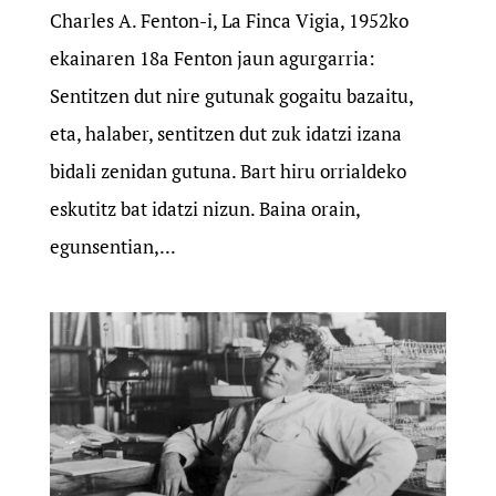
Charles A. Fenton-i, La Finca Vigia, 1952ko
ekainaren 18a Fenton jaun agurgarria:
Sentitzen dut nire gutunak gogaitu bazaitu,
eta, halaber, sentitzen dut zuk idatzi izana
bidali zenidan gutuna. Bart hiru orrialdeko
eskutitz bat idatzi nizun. Baina orain,
egunsentian,...