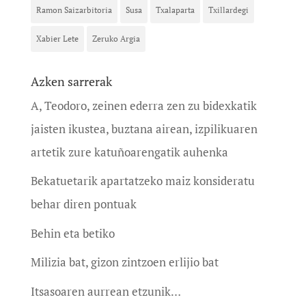
Ramon Saizarbitoria
Susa
Txalaparta
Txillardegi
Xabier Lete
Zeruko Argia
Azken sarrerak
A, Teodoro, zeinen ederra zen zu bidexkatik
jaisten ikustea, buztana airean, izpilikuaren
artetik zure katuñoarengatik auhenka
Bekatuetarik apartatzeko maiz konsideratu
behar diren pontuak
Behin eta betiko
Milizia bat, gizon zintzoen erlijio bat
Itsasoaren aurrean etzunik…