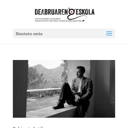
Hautatu orria