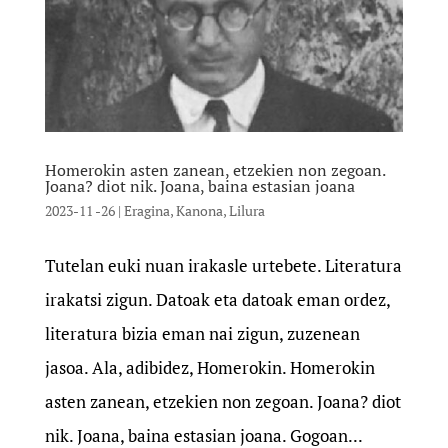
Homerokin asten zanean, etzekien non zegoan.
Joana? diot nik. Joana, baina estasian joana
2023-11 -26
|
Eragina
,
Kanona
,
Lilura
Tutelan euki nuan irakasle urtebete. Literatura
irakatsi zigun. Datoak eta datoak eman ordez,
literatura bizia eman nai zigun, zuzenean
jasoa. Ala, adibidez, Homerokin. Homerokin
asten zanean, etzekien non zegoan. Joana? diot
nik. Joana, baina estasian joana. Gogoan...