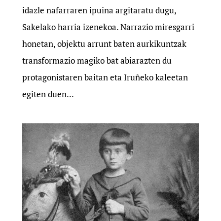
idazle nafarraren ipuina argitaratu dugu,
Sakelako harria izenekoa. Narrazio miresgarri
honetan, objektu arrunt baten aurkikuntzak
transformazio magiko bat abiarazten du
protagonistaren baitan eta Iruñeko kaleetan
egiten duen...