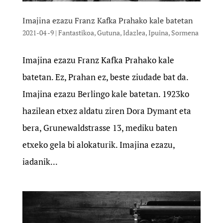
Imajina ezazu Franz Kafka Prahako kale batetan
2021-04 -9
|
Fantastikoa
,
Gutuna
,
Idazlea
,
Ipuina
,
Sormena
Imajina ezazu Franz Kafka Prahako kale
batetan. Ez, Prahan ez, beste ziudade bat da.
Imajina ezazu Berlingo kale batetan. 1923ko
hazilean etxez aldatu ziren Dora Dymant eta
bera, Grunewaldstrasse 13, mediku baten
etxeko gela bi alokaturik. Imajina ezazu,
iadanik...