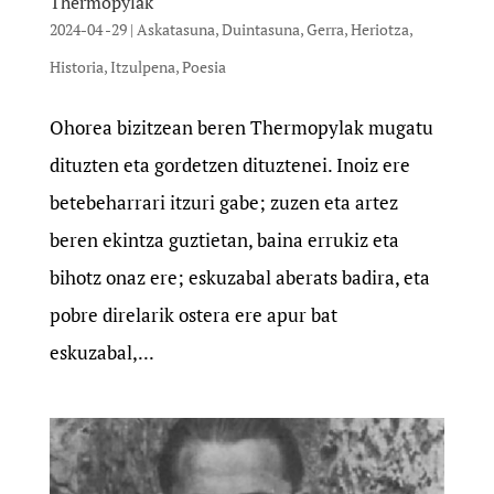
Thermopylak
2024-04 -29
|
Askatasuna
,
Duintasuna
,
Gerra
,
Heriotza
,
Historia
,
Itzulpena
,
Poesia
Ohorea bizitzean beren Thermopylak mugatu
dituzten eta gordetzen dituztenei. Inoiz ere
betebeharrari itzuri gabe; zuzen eta artez
beren ekintza guztietan, baina errukiz eta
bihotz onaz ere; eskuzabal aberats badira, eta
pobre direlarik ostera ere apur bat
eskuzabal,...