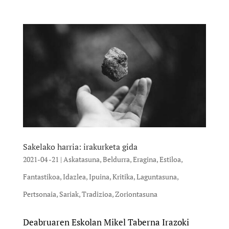
Sakelako harria: irakurketa gida
2021-04 -21
|
Askatasuna
,
Beldurra
,
Eragina
,
Estiloa
,
Fantastikoa
,
Idazlea
,
Ipuina
,
Kritika
,
Laguntasuna
,
Pertsonaia
,
Sariak
,
Tradizioa
,
Zoriontasuna
Deabruaren Eskolan Mikel Taberna Irazoki