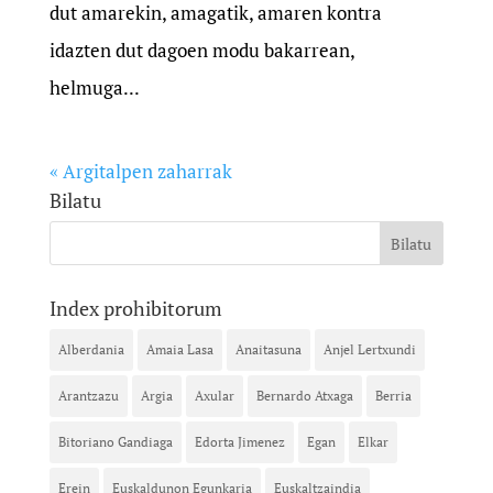
dut amarekin, amagatik, amaren kontra
idazten dut dagoen modu bakarrean,
helmuga...
« Argitalpen zaharrak
Bilatu
Index prohibitorum
Alberdania
Amaia Lasa
Anaitasuna
Anjel Lertxundi
Arantzazu
Argia
Axular
Bernardo Atxaga
Berria
Bitoriano Gandiaga
Edorta Jimenez
Egan
Elkar
Erein
Euskaldunon Egunkaria
Euskaltzaindia