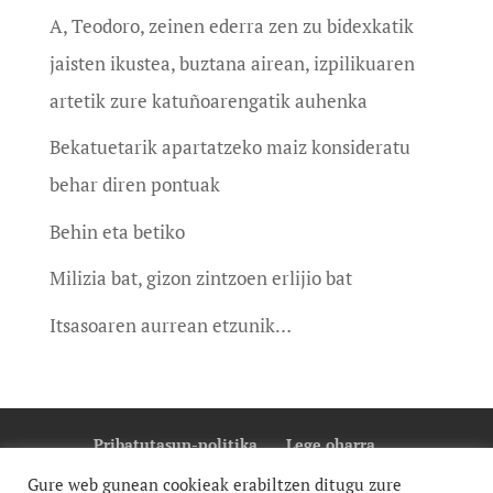
A, Teodoro, zeinen ederra zen zu bidexkatik
jaisten ikustea, buztana airean, izpilikuaren
artetik zure katuñoarengatik auhenka
Bekatuetarik apartatzeko maiz konsideratu
behar diren pontuak
Behin eta betiko
Milizia bat, gizon zintzoen erlijio bat
Itsasoaren aurrean etzunik…
Pribatutasun-politika
Lege oharra
Cookie Politika
Gure web gunean cookieak erabiltzen ditugu zure