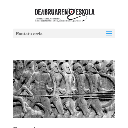
Hautatu orria