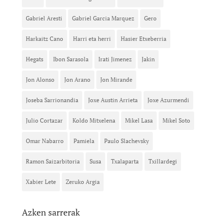
Gabriel Aresti
Gabriel Garcia Marquez
Gero
Harkaitz Cano
Harri eta herri
Hasier Etxeberria
Hegats
Ibon Sarasola
Irati Jimenez
Jakin
Jon Alonso
Jon Arano
Jon Mirande
Joseba Sarrionandia
Joxe Austin Arrieta
Joxe Azurmendi
Julio Cortazar
Koldo Mitxelena
Mikel Lasa
Mikel Soto
Omar Nabarro
Pamiela
Paulo Slachevsky
Ramon Saizarbitoria
Susa
Txalaparta
Txillardegi
Xabier Lete
Zeruko Argia
Azken sarrerak