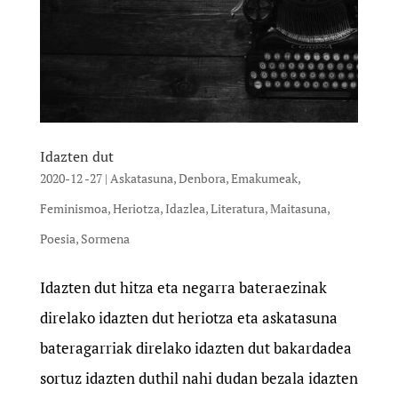
Idazten dut
2020-12 -27
|
Askatasuna
,
Denbora
,
Emakumeak
,
Feminismoa
,
Heriotza
,
Idazlea
,
Literatura
,
Maitasuna
,
Poesia
,
Sormena
Idazten dut hitza eta negarra bateraezinak
direlako idazten dut heriotza eta askatasuna
bateragarriak direlako idazten dut bakardadea
sortuz idazten duthil nahi dudan bezala idazten