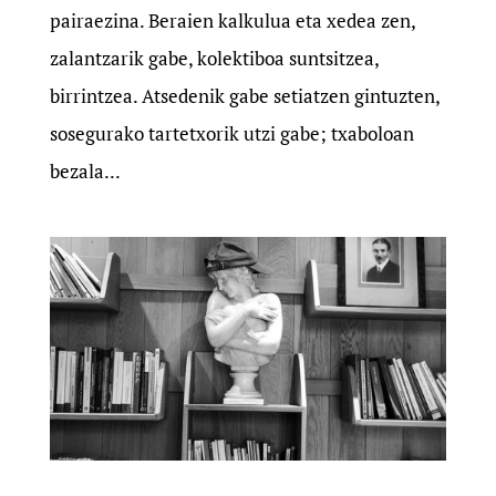
pairaezina. Beraien kalkulua eta xedea zen,
zalantzarik gabe, kolektiboa suntsitzea,
birrintzea. Atsedenik gabe setiatzen gintuzten,
sosegurako tartetxorik utzi gabe; txaboloan
bezala...