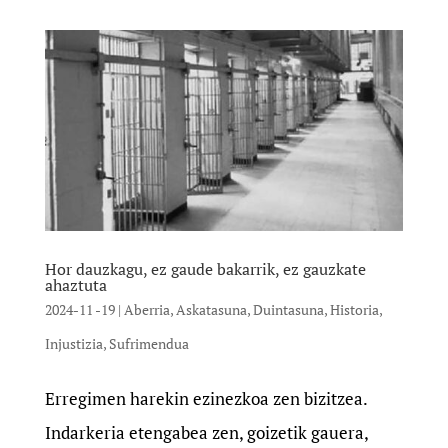
Hor dauzkagu, ez gaude bakarrik, ez gauzkate
ahaztuta
2024-11 -19
|
Aberria
,
Askatasuna
,
Duintasuna
,
Historia
,
Injustizia
,
Sufrimendua
Erregimen harekin ezinezkoa zen bizitzea.
Indarkeria etengabea zen, goizetik gauera,