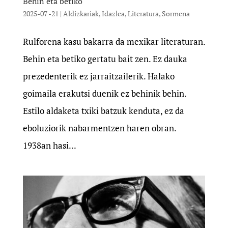
Behin eta betiko
2025-07 -21
|
Aldizkariak
,
Idazlea
,
Literatura
,
Sormena
Rulforena kasu bakarra da mexikar literaturan.
Behin eta betiko gertatu bait zen. Ez dauka
prezedenterik ez jarraitzailerik. Halako
goimaila erakutsi duenik ez behinik behin.
Estilo aldaketa txiki batzuk kenduta, ez da
eboluziorik nabarmentzen haren obran.
1938an hasi...