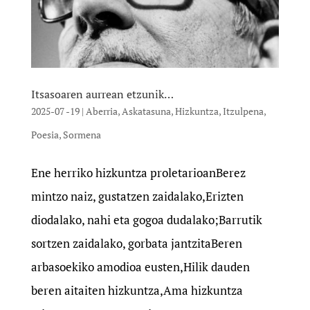
Itsasoaren aurrean etzunik…
2025-07 -19
|
Aberria
,
Askatasuna
,
Hizkuntza
,
Itzulpena
,
Poesia
,
Sormena
Ene herriko hizkuntza proletarioanBerez
mintzo naiz, gustatzen zaidalako,Erizten
diodalako, nahi eta gogoa dudalako;Barrutik
sortzen zaidalako, gorbata jantzitaBeren
arbasoekiko amodioa eusten,Hilik dauden
beren aitaiten hizkuntza,Ama hizkuntza