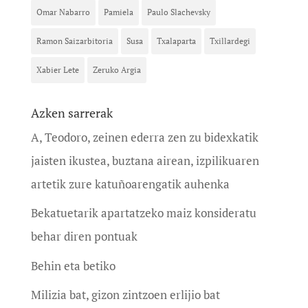
Omar Nabarro
Pamiela
Paulo Slachevsky
Ramon Saizarbitoria
Susa
Txalaparta
Txillardegi
Xabier Lete
Zeruko Argia
Azken sarrerak
A, Teodoro, zeinen ederra zen zu bidexkatik
jaisten ikustea, buztana airean, izpilikuaren
artetik zure katuñoarengatik auhenka
Bekatuetarik apartatzeko maiz konsideratu
behar diren pontuak
Behin eta betiko
Milizia bat, gizon zintzoen erlijio bat