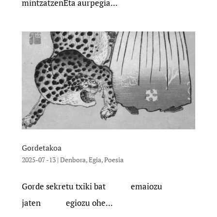
mintzatzenEta aurpegia...
Gordetakoa
2025-07 -13
|
Denbora
,
Egia
,
Poesia
Gorde sekretu txiki bat emaiozu
jaten egiozu ohe...