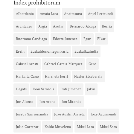
Index prohibitorum
Alberdania
Amaia Lasa
Anaitasuna
Anjel Lertxundi
Arantzazu
Argia
Axular
Bernardo Atxaga
Berria
Bitoriano Gandiaga
Edorta Jimenez
Egan
Elkar
Erein
Euskaldunon Egunkaria
Euskaltzaindia
Gabriel Aresti
Gabriel Garcia Marquez
Gero
Harkaitz Cano
Harri eta herri
Hasier Etxeberria
Hegats
Ibon Sarasola
Irati Jimenez
Jakin
Jon Alonso
Jon Arano
Jon Mirande
Joseba Sarrionandia
Joxe Austin Arrieta
Joxe Azurmendi
Julio Cortazar
Koldo Mitxelena
Mikel Lasa
Mikel Soto