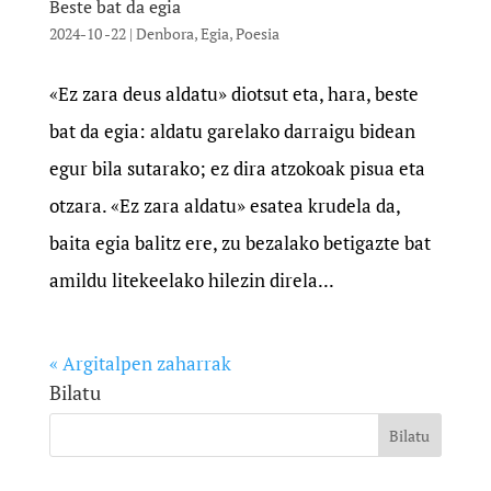
Beste bat da egia
2024-10 -22
|
Denbora
,
Egia
,
Poesia
«Ez zara deus aldatu» diotsut eta, hara, beste
bat da egia: aldatu garelako darraigu bidean
egur bila sutarako; ez dira atzokoak pisua eta
otzara. «Ez zara aldatu» esatea krudela da,
baita egia balitz ere, zu bezalako betigazte bat
amildu litekeelako hilezin direla...
« Argitalpen zaharrak
Bilatu