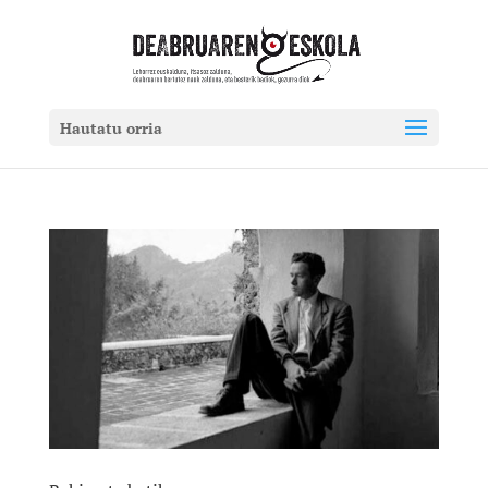
Hautatu orria