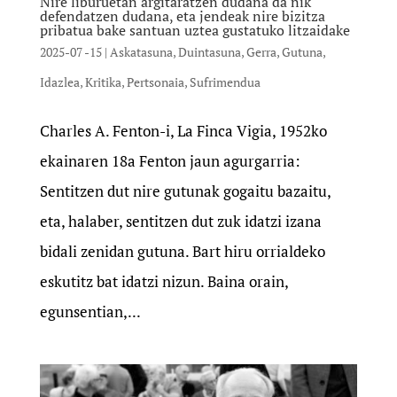
Nire liburuetan argitaratzen dudana da nik
defendatzen dudana, eta jendeak nire bizitza
pribatua bake santuan uztea gustatuko litzaidake
2025-07 -15
|
Askatasuna
,
Duintasuna
,
Gerra
,
Gutuna
,
Idazlea
,
Kritika
,
Pertsonaia
,
Sufrimendua
Charles A. Fenton-i, La Finca Vigia, 1952ko
ekainaren 18a Fenton jaun agurgarria:
Sentitzen dut nire gutunak gogaitu bazaitu,
eta, halaber, sentitzen dut zuk idatzi izana
bidali zenidan gutuna. Bart hiru orrialdeko
eskutitz bat idatzi nizun. Baina orain,
egunsentian,...