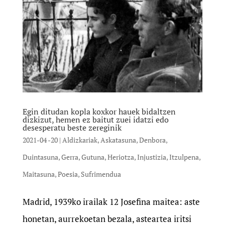
Egin ditudan kopla koxkor hauek bidaltzen
dizkizut, hemen ez baitut zuei idatzi edo
desesperatu beste zereginik
2021-04 -20
|
Aldizkariak
,
Askatasuna
,
Denbora
,
Duintasuna
,
Gerra
,
Gutuna
,
Heriotza
,
Injustizia
,
Itzulpena
,
Maitasuna
,
Poesia
,
Sufrimendua
Madrid, 1939ko irailak 12 Josefina maitea: aste
honetan, aurrekoetan bezala, asteartea iritsi