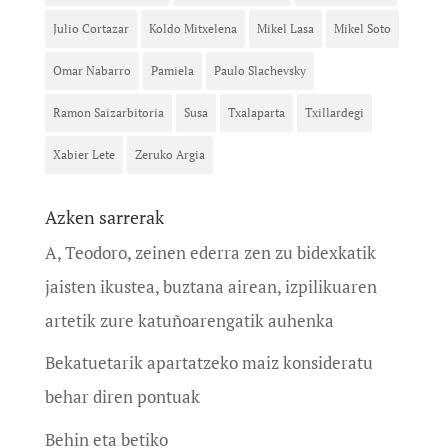
Julio Cortazar
Koldo Mitxelena
Mikel Lasa
Mikel Soto
Omar Nabarro
Pamiela
Paulo Slachevsky
Ramon Saizarbitoria
Susa
Txalaparta
Txillardegi
Xabier Lete
Zeruko Argia
Azken sarrerak
A, Teodoro, zeinen ederra zen zu bidexkatik
jaisten ikustea, buztana airean, izpilikuaren
artetik zure katuñoarengatik auhenka
Bekatuetarik apartatzeko maiz konsideratu
behar diren pontuak
Behin eta betiko