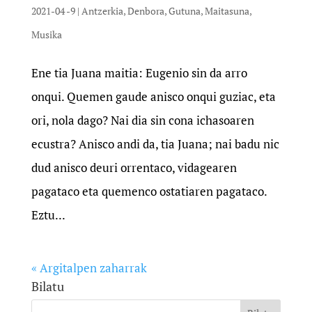
2021-04 -9
|
Antzerkia
,
Denbora
,
Gutuna
,
Maitasuna
,
Musika
Ene tia Juana maitia: Eugenio sin da arro
onqui. Quemen gaude anisco onqui guziac, eta
ori, nola dago? Nai dia sin cona ichasoaren
ecustra? Anisco andi da, tia Juana; nai badu nic
dud anisco deuri orrentaco, vidagearen
pagataco eta quemenco ostatiaren pagataco.
Eztu...
« Argitalpen zaharrak
Bilatu