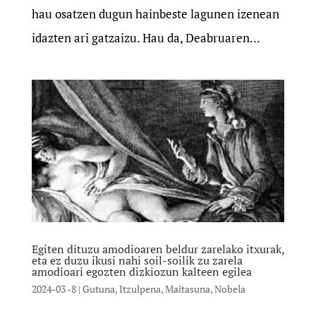
hau osatzen dugun hainbeste lagunen izenean
idazten ari gatzaizu. Hau da, Deabruaren...
Egiten dituzu amodioaren beldur zarelako itxurak,
eta ez duzu ikusi nahi soil-soilik zu zarela
amodioari egozten dizkiozun kalteen egilea
2024-03 -8
|
Gutuna
,
Itzulpena
,
Maitasuna
,
Nobela