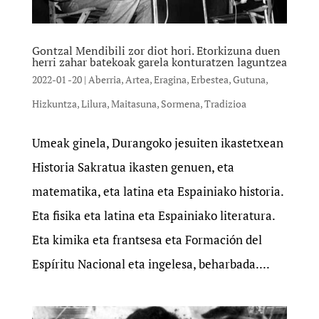
Gontzal Mendibili zor diot hori. Etorkizuna duen
herri zahar batekoak garela konturatzen laguntzea
2022-01 -20
|
Aberria
,
Artea
,
Eragina
,
Erbestea
,
Gutuna
,
Hizkuntza
,
Lilura
,
Maitasuna
,
Sormena
,
Tradizioa
Umeak ginela, Durangoko jesuiten ikastetxean
Historia Sakratua ikasten genuen, eta
matematika, eta latina eta Espainiako historia.
Eta fisika eta latina eta Espainiako literatura.
Eta kimika eta frantsesa eta Formación del
Espíritu Nacional eta ingelesa, beharbada....