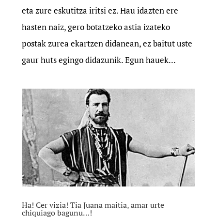
eta zure eskutitza iritsi ez. Hau idazten ere
hasten naiz, gero botatzeko astia izateko
postak zurea ekartzen didanean, ez baitut uste
gaur huts egingo didazunik. Egun hauek...
Ha! Cer vizia! Tia Juana maitia, amar urte
chiquiago bagunu…!