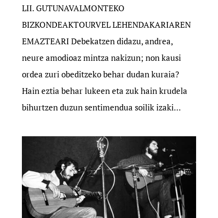
LII. GUTUNAVALMONTEKO
BIZKONDEAKTOURVEL LEHENDAKARIAREN
EMAZTEARI Debekatzen didazu, andrea,
neure amodioaz mintza nakizun; non kausi
ordea zuri obeditzeko behar dudan kuraia?
Hain eztia behar lukeen eta zuk hain krudela
bihurtzen duzun sentimendua soilik izaki...