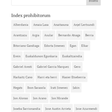
Index prohibitorum
Alberdania
Amaia Lasa
Anaitasuna
Anjel Lertxundi
Arantzazu
Argia
Axular
Bernardo Atxaga
Berria
Bitoriano Gandiaga
Edorta Jimenez
Egan
Elkar
Erein
Euskaldunon Egunkaria
Euskaltzaindia
Gabriel Aresti
Gabriel Garcia Marquez
Gero
Harkaitz Cano
Harri eta herri
Hasier Etxeberria
Hegats
Ibon Sarasola
Irati Jimenez
Jakin
Jon Alonso
Jon Arano
Jon Mirande
Joseba Sarrionandia
Joxe Austin Arrieta
Joxe Azurmendi