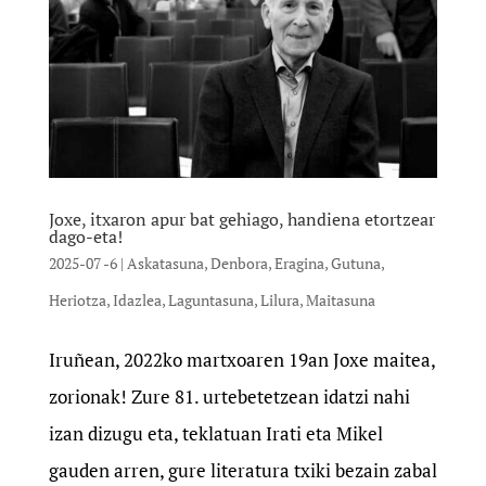
Joxe, itxaron apur bat gehiago, handiena etortzear
dago-eta!
2025-07 -6
|
Askatasuna
,
Denbora
,
Eragina
,
Gutuna
,
Heriotza
,
Idazlea
,
Laguntasuna
,
Lilura
,
Maitasuna
Iruñean, 2022ko martxoaren 19an Joxe maitea,
zorionak! Zure 81. urtebetetzean idatzi nahi
izan dizugu eta, teklatuan Irati eta Mikel
gauden arren, gure literatura txiki bezain zabal