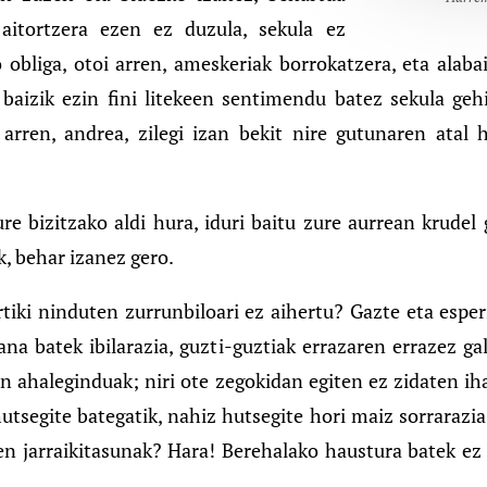
aitortzera ezen ez duzula, sekula ez
 obliga, otoi arren, ameskeriak borrokatzera, eta alab
n baizik ezin fini litekeen sentimendu batez sekula ge
ren, andrea, zilegi izan bekit nire gutunaren atal h
 bizitzako aldi hura, iduri baitu zure aurrean krudel g
k, behar izanez gero.
rtiki ninduten zurrunbiloari ez aihertu? Gazte eta esp
na batek ibilarazia, guzti-guztiak errazaren errazez ga
en ahaleginduak; niri ote zegokidan egiten ez zidaten i
tsegite bategatik, nahiz hutsegite hori maiz sorrarazia
ten jarraikitasunak? Hara! Berehalako haustura batek ez