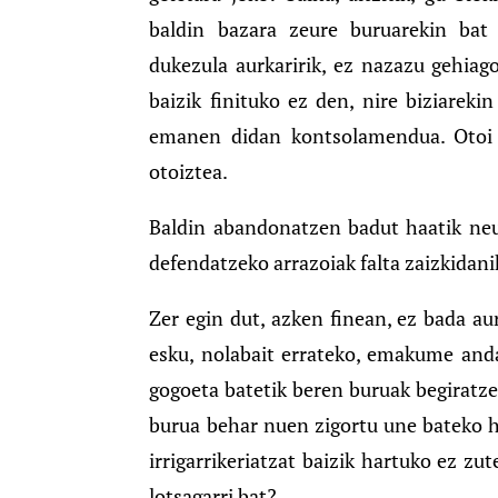
baldin bazara zeure buruarekin bat 
dukezula aurkaririk, ez nazazu gehiago
baizik finituko ez den, nire biziareki
emanen didan kontsolamendua. Otoi ar
otoiztea.
Baldin abandonatzen badut haatik neure
defendatzeko arrazoiak falta zaizkidani
Zer egin dut, azken finean, ez bada au
esku, nolabait errateko, emakume anda
gogoeta batetik beren buruak begiratz
burua behar nuen zigortu une bateko hu
irrigarrikeriatzat baizik hartuko ez zu
lotsagarri bat?