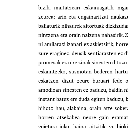
biziki maitatzeari eskainiagatik, n
zeurea: arin eta engainaritzat naukaz
baliaturik nihaurek aitortuak dizkizud
nintzena eta orain naizena nahasirik. 
ni amilarazi izanari ez askietsirik, hor
zure eraginez, deusik sentiarazten ez 
promesak ez nire zinak sinesten dituzu
eskaintzeko, susmotan bederen hartuk
eskatzen dizut zeure buruari fede o
amodioan sinesten ez baduzu, baldin ni
instant batez ere duda egiten baduzu, b
bihotz hau, alabaina, orain arte sobe
horren atsekabea neure gain eramat
goietara joko: baina, aitzitik, gu bi