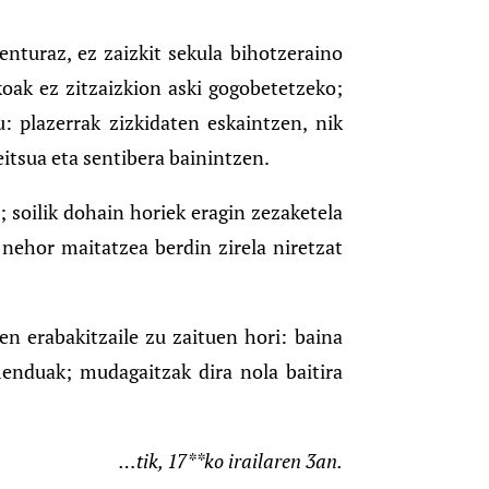
nturaz, ez zaizkit sekula bihotzeraino
koak ez zitzaizkion aski gogobetetzeko;
u: plazerrak zizkidaten eskaintzen, nik
itsua eta sentibera bainintzen.
 soilik dohain horiek eragin zezaketela
 nehor maitatzea berdin zirela niretzat
n erabakitzaile zu zaituen hori: baina
menduak; mudagaitzak dira nola baitira
…tik, 17**ko irailaren 3an.