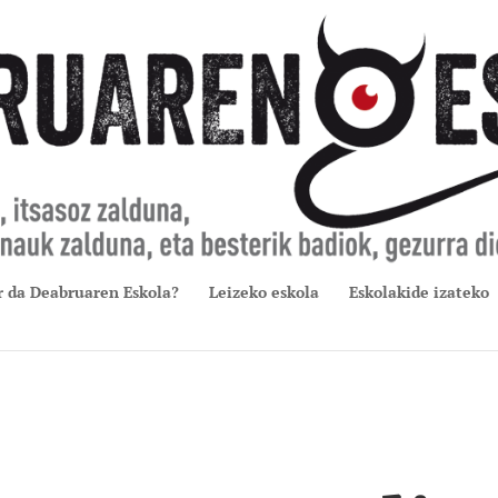
r da Deabruaren Eskola?
Leizeko eskola
Eskolakide izateko