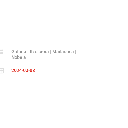

Gutuna
|
Itzulpena
|
Maitasuna
|
Nobela

2024-03-08