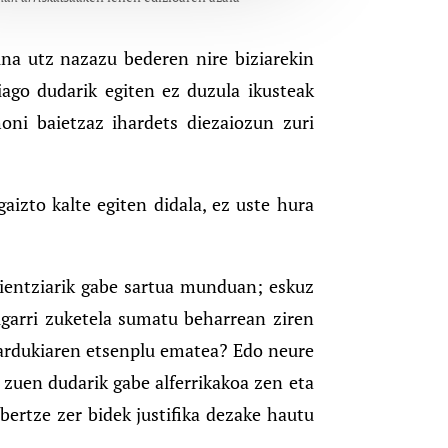
aina utz nazazu bederen nire biziarekin
hiago dudarik egiten ez duzula ikusteak
oni baietzaz ihardets diezaiozun zuri
aizto kalte egiten didala, ez uste hura
erientziarik gabe sartua munduan; eskuz
lgarri zuketela sumatu beharrean ziren
hardukiaren etsenplu ematea? Edo neure
 zuen dudarik gabe alferrikakoa zen eta
 bertze zer bidek justifika dezake hautu