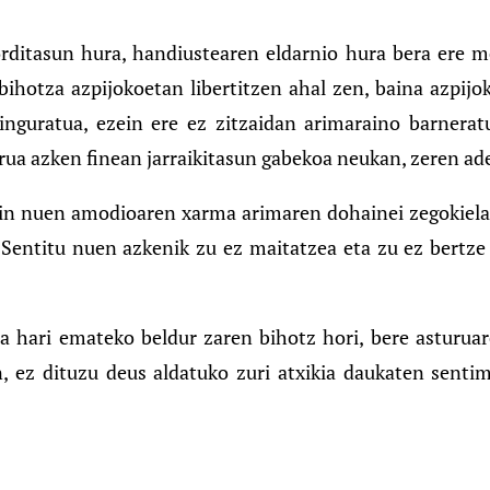
ditasun hura, handiustearen eldarnio hura bera ere me
bihotza azpijokoetan libertitzen ahal zen, baina azpijo
 inguratua, ezein ere ez zitzaidan arimaraino barnerat
rua azken finean jarraikitasun gabekoa neukan, zeren ade
akin nuen amodioaren xarma arimaren dohainei zegokiela;
. Sentitu nuen azkenik zu ez maitatzea eta zu ez bertze
a hari emateko beldur zaren bihotz hori, bere asturuare
, ez dituzu deus aldatuko zuri atxikia daukaten senti