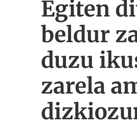
Egiten d
beldur za
duzu ikus
zarela a
dizkiozu