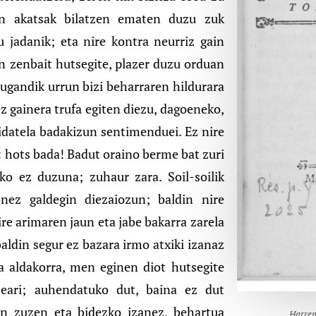
igan akatsak bilatzen ematen duzu zuk
u jadanik; eta nire kontra neurriz gain
an zenbait hutsegite, plazer duzu orduan
Zugandik urrun bizi beharraren hildurara
rez gainera trufa egiten diezu, dagoeneko,
didatela badakizun sentimenduei. Ez nire
: hots bada! Badut oraino berme bat zuri
o ez duzuna; zuhaur zara. Soil-soilik
nez galdegin diezaiozun; baldin nire
re arimaren jaun eta jabe bakarra zarela
aldin segur ez bazara irmo atxiki izanaz
ra aldakorra, men eginen diot hutsegite
eari; auhendatuko dut, baina ez dut
okin zuzen eta bidezko izanez, behartua
Harrem