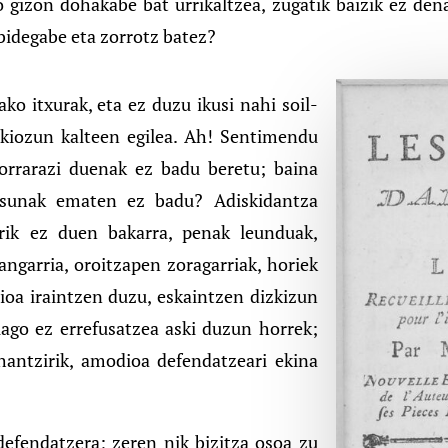
o gizon dohakabe bat urrikaltzea, zugatik baizik ez den
 bidegabe eta zorrotz batez?
ko itxurak, eta ez duzu ikusi nahi soil-
zkiozun kalteen egilea. Ah! Sentimendu
sorrarazi duenak ez badu beretu; baina
tasunak ematen ez badu? Adiskidantza
urik ez duen bakarra, penak leunduak,
ngarria, oroitzapen zoragarriak, horiek
oa iraintzen duzu, eskaintzen dizkizun
ago ez errefusatzea aski duzun horrek;
hantzirik, amodioa defendatzeari ekina
efendatzera; zeren nik bizitza osoa zu