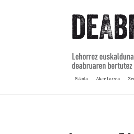
Eskola
Aker Larrea
Ze