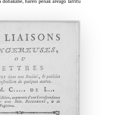
a dohakabe, haren penak areago larritu