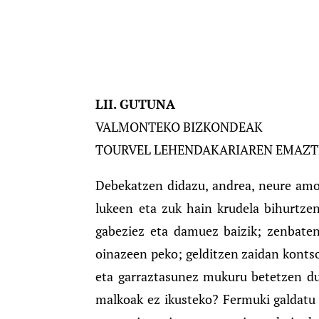
LII. GUTUNA
VALMONTEKO BIZKONDEAK
TOURVEL LEHENDAKARIAREN EMAZT
Debekatzen didazu, andrea, neure amo
lukeen eta zuk hain krudela bihurtze
gabeziez eta damuez baizik; zenbaten
oinazeen peko; gelditzen zaidan kontso
eta garraztasunez mukuru betetzen du
malkoak ez ikusteko? Fermuki galdatu 