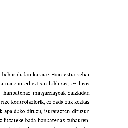
 behar dudan kuraia? Hain eztia behar
a nauzun erbestean hilduraz; ez biziz
e, hanbatenaz mingarriagoak zaizkidan
rtze kontsolaziorik, ez bada zuk kezkaz
 apalduko dituzu, isurarazten dituzun
Ez litzateke bada hanbatenaz zuhauren,