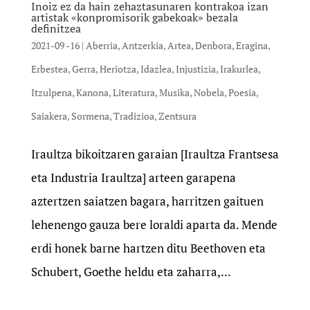
Inoiz ez da hain zehaztasunaren kontrakoa izan
artistak «konpromisorik gabekoak» bezala
definitzea
2021-09 -16
|
Aberria
,
Antzerkia
,
Artea
,
Denbora
,
Eragina
,
Erbestea
,
Gerra
,
Heriotza
,
Idazlea
,
Injustizia
,
Irakurlea
,
Itzulpena
,
Kanona
,
Literatura
,
Musika
,
Nobela
,
Poesia
,
Saiakera
,
Sormena
,
Tradizioa
,
Zentsura
Iraultza bikoitzaren garaian [Iraultza Frantsesa
eta Industria Iraultza] arteen garapena
aztertzen saiatzen bagara, harritzen gaituen
lehenengo gauza bere loraldi aparta da. Mende
erdi honek barne hartzen ditu Beethoven eta
Schubert, Goethe heldu eta zaharra,...