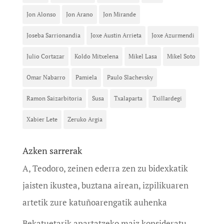
Jon Alonso
Jon Arano
Jon Mirande
Joseba Sarrionandia
Joxe Austin Arrieta
Joxe Azurmendi
Julio Cortazar
Koldo Mitxelena
Mikel Lasa
Mikel Soto
Omar Nabarro
Pamiela
Paulo Slachevsky
Ramon Saizarbitoria
Susa
Txalaparta
Txillardegi
Xabier Lete
Zeruko Argia
Azken sarrerak
A, Teodoro, zeinen ederra zen zu bidexkatik
jaisten ikustea, buztana airean, izpilikuaren
artetik zure katuñoarengatik auhenka
Bekatuetarik apartatzeko maiz konsideratu