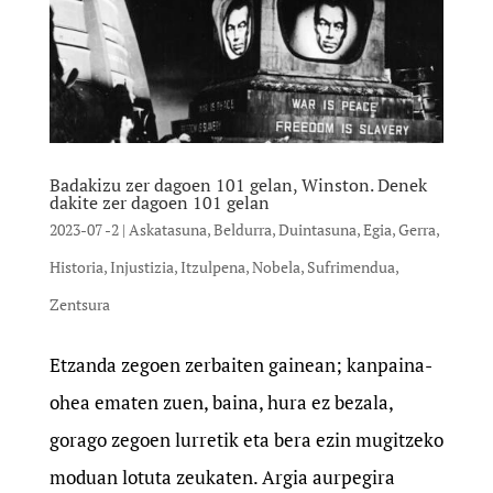
Badakizu zer dagoen 101 gelan, Winston. Denek
dakite zer dagoen 101 gelan
2023-07 -2
|
Askatasuna
,
Beldurra
,
Duintasuna
,
Egia
,
Gerra
,
Historia
,
Injustizia
,
Itzulpena
,
Nobela
,
Sufrimendua
,
Zentsura
Etzanda zegoen zerbaiten gainean; kanpaina-
ohea ematen zuen, baina, hura ez bezala,
gorago zegoen lurretik eta bera ezin mugitzeko
moduan lotuta zeukaten. Argia aurpegira