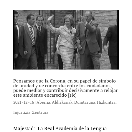
Pensamos que la Corona, en su papel de símbolo
de unidad y de concordia entre los ciudadanos,
puede mediar y contribuir decisivamente a relajar
este ambiente encarecido [sic]
2021-12 -16
|
Aberria
,
Aldizkariak
,
Duintasuna
,
Hizkuntza
,
Injustizia
,
Zentsura
Majestad: La Real Academia de la Lengua