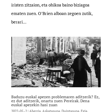
iristen zitzaion, eta ohikoa baino biziagoa
ematen zuen. O’Brien alboan zegoen zutik,
berari...
Baduzu euskal apezen problemaren aditzerik? Ez,
ez dut aditzerik, onartu zuen Pereirak. Dena
euskal apezekin hasi zuan
2022-05 -2
|
Aberria
,
Askatasuna
,
Duintasuna
,
Egia
,