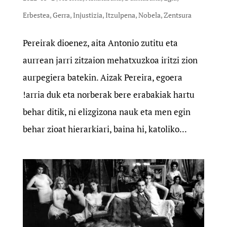
Erbestea
,
Gerra
,
Injustizia
,
Itzulpena
,
Nobela
,
Zentsura
Pereirak dioenez, aita Antonio zutitu eta
aurrean jarri zitzaion mehatxuzkoa iritzi zion
aurpegiera batekin. Aizak Pereira, egoera
!arria duk eta norberak bere erabakiak hartu
behar ditik, ni elizgizona nauk eta men egin
behar zioat hierarkiari, baina hi, katoliko...