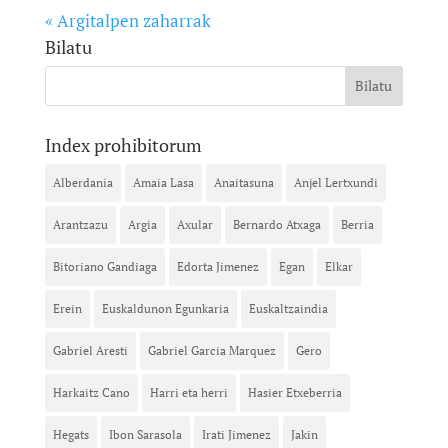
« Argitalpen zaharrak
Bilatu
Index prohibitorum
Alberdania
Amaia Lasa
Anaitasuna
Anjel Lertxundi
Arantzazu
Argia
Axular
Bernardo Atxaga
Berria
Bitoriano Gandiaga
Edorta Jimenez
Egan
Elkar
Erein
Euskaldunon Egunkaria
Euskaltzaindia
Gabriel Aresti
Gabriel Garcia Marquez
Gero
Harkaitz Cano
Harri eta herri
Hasier Etxeberria
Hegats
Ibon Sarasola
Irati Jimenez
Jakin