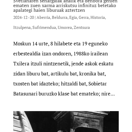
Svetlanaren senargaiak ahalik eta denbora gehien
ematen zuen xarma arriskutsu infinituz betetako
apalategi haien liburuak aztertzen
2024-12 -20
|
Aberria
,
Beldurra
,
Egia
,
Gerra
,
Historia
,
Itzulpena
,
Sufrimendua
,
Umorea
,
Zentsura
Moskun 14 urte, 8 hilabete eta 19 eguneko
erbestealdia izan ondoren, 1988ko irailean
Txilera itzuli nintzenetik, jende askok eskatu
zidan liburu bat, artikulu bat, kronika bat,
txosten bat idazteko; hitzaldi bat, Sobietar
Batasunari buruzko klase bat emateko; nire...