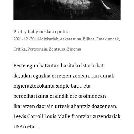
Pretty baby neskato polita
2021-12 -30
|
Aldizkariak
,
Askatasuna
,
Bilbea
,
Emakumeak
,
Kritika
,
Pertsonaia
,
Zentsura
,
Zinema
Beste egun batzutan hasitako istorio bat
da,udan eguzkia erretzen zenean…arraunak
higieraztekokanta sinple bat… eta
bereoihartzuna oraindik ere oroimenean
ikaratzen daorain urteak ahantziz doazenean.
Lewis Carroll Louis Malle frantziar zuzendariak
USAn eta...