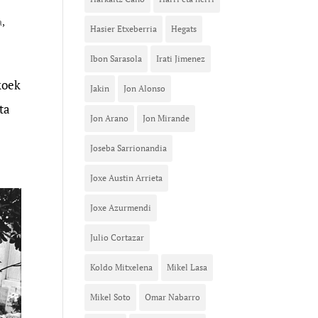
a
,
Hasier Etxeberria
Hegats
Ibon Sarasola
Irati Jimenez
koek
Jakin
Jon Alonso
ta
Jon Arano
Jon Mirande
Joseba Sarrionandia
Joxe Austin Arrieta
Joxe Azurmendi
Julio Cortazar
Koldo Mitxelena
Mikel Lasa
Mikel Soto
Omar Nabarro