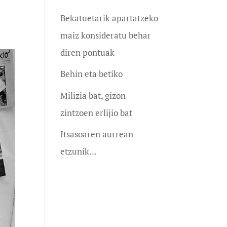
Bekatuetarik apartatzeko
maiz konsideratu behar
diren pontuak
Behin eta betiko
Milizia bat, gizon
zintzoen erlijio bat
Itsasoaren aurrean
etzunik…