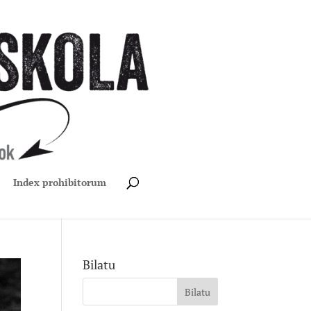
Index prohibitorum
Bilatu