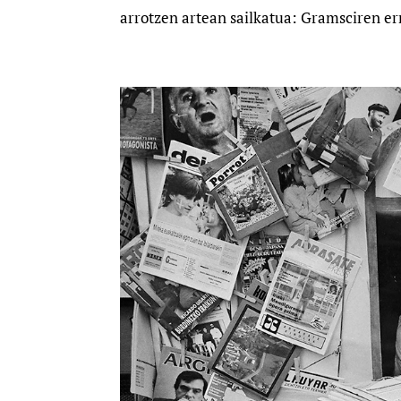
arrotzen artean sailkatua: Gramsciren er