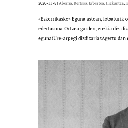
2020-11 -8
|
Aberria
,
Bertsoa
,
Erbestea
,
Hizkuntza
,
I
«Eskerrikasko» Eguna astean, lotsaturik 
edertasuna:Ortzea garden, euzkia diz-di
eguna!Ure-arpegi dizdizariazAgertu dan e