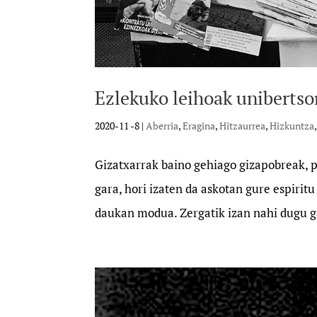
Ezlekuko leihoak unibertso
2020-11 -8
|
Aberria
,
Eragina
,
Hitzaurrea
,
Hizkuntza
Gizatxarrak baino gehiago gizapobreak, p
gara, hori izaten da askotan gure espirit
daukan modua. Zergatik izan nahi dugu g