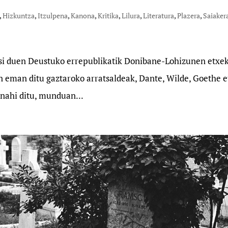
,
Hizkuntza
,
Itzulpena
,
Kanona
,
Kritika
,
Lilura
,
Literatura
,
Plazera
,
Saiaker
kusi duen Deustuko errepublikatik Donibane-Lohizunen etxe
-n eman ditu gaztaroko arratsaldeak, Dante, Wilde, Goethe e
u nahi ditu, munduan...