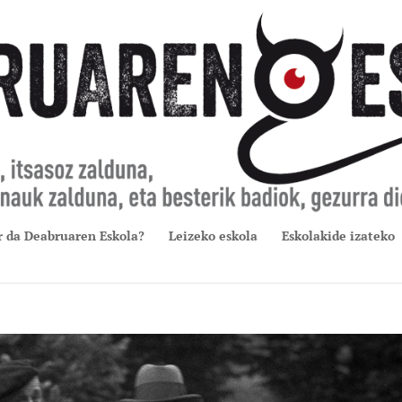
r da Deabruaren Eskola?
Leizeko eskola
Eskolakide izateko