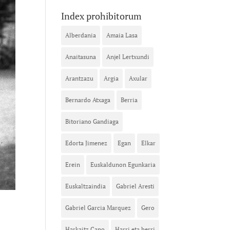
Index prohibitorum
Alberdania
Amaia Lasa
Anaitasuna
Anjel Lertxundi
Arantzazu
Argia
Axular
Bernardo Atxaga
Berria
Bitoriano Gandiaga
Edorta Jimenez
Egan
Elkar
Erein
Euskaldunon Egunkaria
Euskaltzaindia
Gabriel Aresti
Gabriel Garcia Marquez
Gero
Harkaitz Cano
Harri eta herri