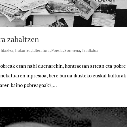
ra zabaltzen
,
Idazlea
,
Irakurlea
,
Literatura
,
Poesia
,
Sormena
,
Tradizioa
obreak esan nahi duenarekin, kontraesan artean eta pobre 
u nekatuaren inpresioa, bere burua ikusteko euskal kulturak
aren baino pobreagoak?,...