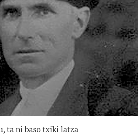
 ta ni baso txiki latza