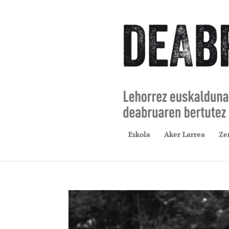
Eskola
Aker Larrea
Ze