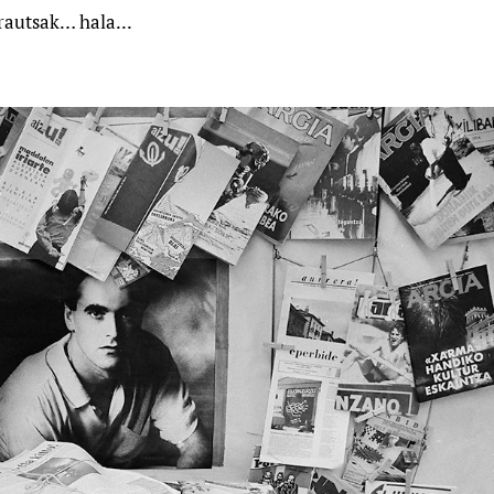
rautsak… hala...