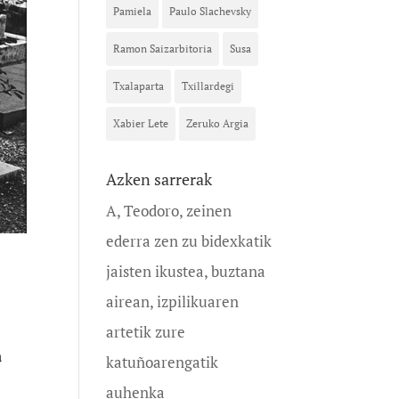
Pamiela
Paulo Slachevsky
Ramon Saizarbitoria
Susa
Txalaparta
Txillardegi
Xabier Lete
Zeruko Argia
Azken sarrerak
A, Teodoro, zeinen
ederra zen zu bidexkatik
jaisten ikustea, buztana
airean, izpilikuaren
artetik zure
n
katuñoarengatik
auhenka