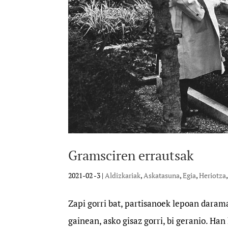
Gramsciren errautsak
2021-02 -3
|
Aldizkariak
,
Askatasuna
,
Egia
,
Heriotza
Zapi gorri bat, partisanoek lepoan daram
gainean, asko gisaz gorri, bi geranio. Han