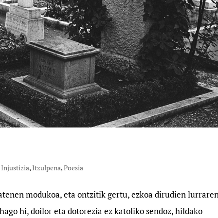
,
Injustizia
,
Itzulpena
,
Poesia
atenen modukoa, eta ontzitik gertu, ezkoa dirudien lurrare
 hago hi, doilor eta dotorezia ez katoliko sendoz, hildako