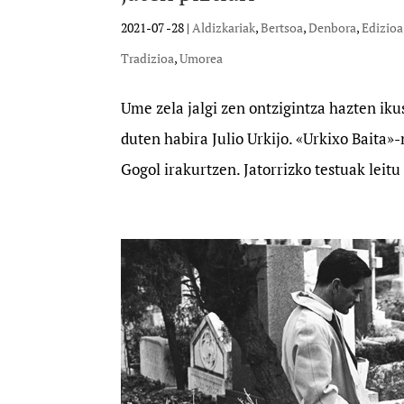
2021-07 -28
|
Aldizkariak
,
Bertsoa
,
Denbora
,
Edizioa
Tradizioa
,
Umorea
Ume zela jalgi zen ontzigintza hazten i
duten habira Julio Urkijo. «Urkixo Baita»
Gogol irakurtzen. Jatorrizko testuak leit