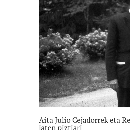
Aita Julio Cejadorrek eta 
jaten piztiari