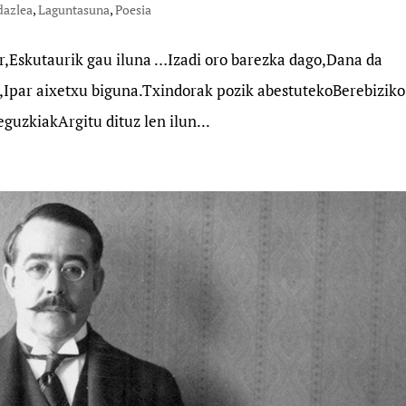
dazlea
,
Laguntasuna
,
Poesia
or,Eskutaurik gau iluna …Izadi oro barezka dago,Dana da
z,Ipar aixetxu biguna.Txindorak pozik abestutekoBerebiziko
guzkiakArgitu dituz len ilun...