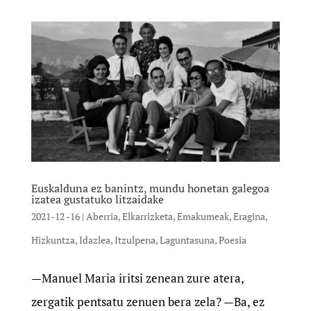
Euskalduna ez banintz, mundu honetan galegoa
izatea gustatuko litzaidake
2021-12 -16
|
Aberria
,
Elkarrizketa
,
Emakumeak
,
Eragina
,
Hizkuntza
,
Idazlea
,
Itzulpena
,
Laguntasuna
,
Poesia
—Manuel Maria iritsi zenean zure atera,
zergatik pentsatu zenuen bera zela? —Ba, ez