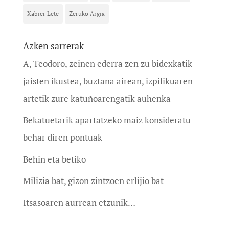
Xabier Lete
Zeruko Argia
Azken sarrerak
A, Teodoro, zeinen ederra zen zu bidexkatik
jaisten ikustea, buztana airean, izpilikuaren
artetik zure katuñoarengatik auhenka
Bekatuetarik apartatzeko maiz konsideratu
behar diren pontuak
Behin eta betiko
Milizia bat, gizon zintzoen erlijio bat
Itsasoaren aurrean etzunik…