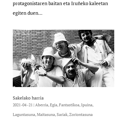
protagonistaren baitan eta Iruñeko kaleetan
egiten duen...
Sakelako harria
2021-04 -21
|
Aberria
,
Egia
,
Fantastikoa
,
Ipuina
,
Laguntasuna
,
Maitasuna
,
Sariak
,
Zoriontasuna