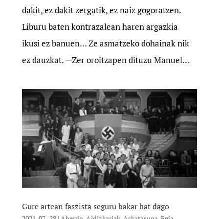
dakit, ez dakit zergatik, ez naiz gogoratzen.
Liburu baten kontrazalean haren argazkia
ikusi ez banuen… Ze asmatzeko dohainak nik
ez dauzkat. —Zer oroitzapen dituzu Manuel...
Gure artean faszista seguru bakar bat dago
2021-07 -28
|
Aberria
,
Aldizkariak
,
Askatasuna
,
Egia
,