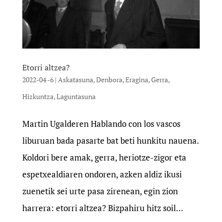
Etorri altzea?
2022-04 -6
|
Askatasuna
,
Denbora
,
Eragina
,
Gerra
,
Hizkuntza
,
Laguntasuna
Martin Ugalderen Hablando con los vascos
liburuan bada pasarte bat beti hunkitu nauena.
Koldori bere amak, gerra, heriotze-zigor eta
espetxealdiaren ondoren, azken aldiz ikusi
zuenetik sei urte pasa zirenean, egin zion
harrera: etorri altzea? Bizpahiru hitz soil...