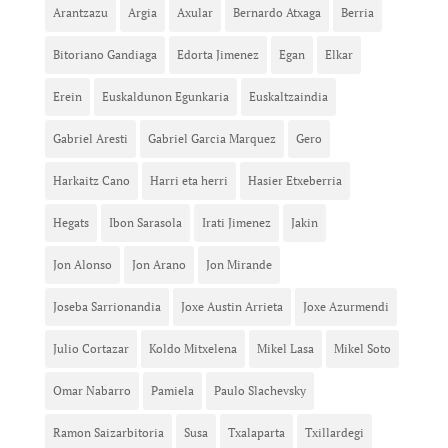
Arantzazu
Argia
Axular
Bernardo Atxaga
Berria
Bitoriano Gandiaga
Edorta Jimenez
Egan
Elkar
Erein
Euskaldunon Egunkaria
Euskaltzaindia
Gabriel Aresti
Gabriel Garcia Marquez
Gero
Harkaitz Cano
Harri eta herri
Hasier Etxeberria
Hegats
Ibon Sarasola
Irati Jimenez
Jakin
Jon Alonso
Jon Arano
Jon Mirande
Joseba Sarrionandia
Joxe Austin Arrieta
Joxe Azurmendi
Julio Cortazar
Koldo Mitxelena
Mikel Lasa
Mikel Soto
Omar Nabarro
Pamiela
Paulo Slachevsky
Ramon Saizarbitoria
Susa
Txalaparta
Txillardegi