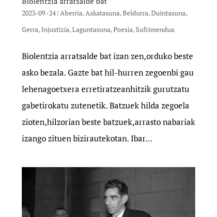
Biolentzia arratsalde bat
2023-09 -24
|
Aberria
,
Askatasuna
,
Beldurra
,
Duintasuna
,
Gerra
,
Injustizia
,
Laguntasuna
,
Poesia
,
Sufrimendua
Biolentzia arratsalde bat izan zen,orduko beste
asko bezala. Gazte bat hil-hurren zegoenbi gau
lehenagoetxera erretiratzeanhitzik gurutzatu
gabetirokatu zutenetik. Batzuek hilda zegoela
zioten,hilzorian beste batzuek,arrasto nabariak
izango zituen bizirautekotan. Ibar...