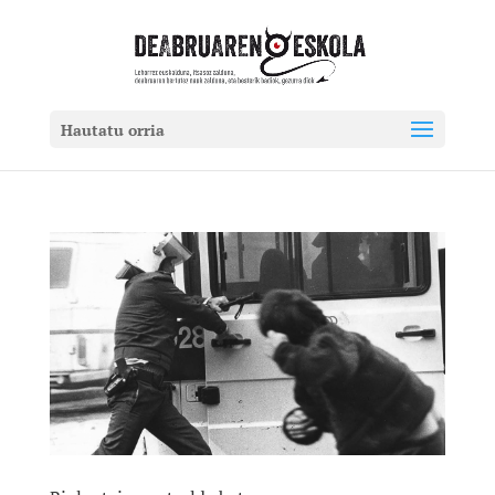
Hautatu orria