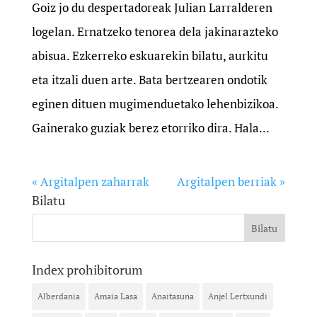
Goiz jo du despertadoreak Julian Larralderen
logelan. Ernatzeko tenorea dela jakinarazteko
abisua. Ezkerreko eskuarekin bilatu, aurkitu
eta itzali duen arte. Bata bertzearen ondotik
eginen dituen mugimenduetako lehenbizikoa.
Gainerako guziak berez etorriko dira. Hala...
« Argitalpen zaharrak
Argitalpen berriak »
Bilatu
Index prohibitorum
Alberdania
Amaia Lasa
Anaitasuna
Anjel Lertxundi