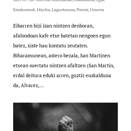
Emakumeak
,
Idazlea
,
Laguntasuna
,
Poesia
,
Umorea
Eibarren bizi izan nintzen denboran,
afalondoan kafe etxe batetan nengoen egun
batez, xiste hau kontatu zeutaten.
Biharamunean, astero bezala, San Martinen
etxean suertatu nintzen afaltzen (San Martin,
erdal deitura eduki arren, guztiz euskalduna
da, Alvarez,...