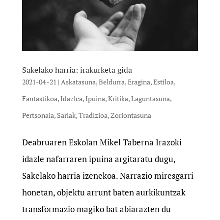
Sakelako harria: irakurketa gida
2021-04 -21
|
Askatasuna
,
Beldurra
,
Eragina
,
Estiloa
,
Fantastikoa
,
Idazlea
,
Ipuina
,
Kritika
,
Laguntasuna
,
Pertsonaia
,
Sariak
,
Tradizioa
,
Zoriontasuna
Deabruaren Eskolan Mikel Taberna Irazoki
idazle nafarraren ipuina argitaratu dugu,
Sakelako harria izenekoa. Narrazio miresgarri
honetan, objektu arrunt baten aurkikuntzak
transformazio magiko bat abiarazten du