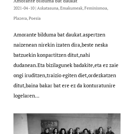
Amorante bilduma bat daukat
2021-04 -10
|
Askatasuna
,
Emakumeak
,
Feminismoa
,
Plazera
,
Poesia
Amorante bilduma bat daukat.aspertzen
naizenean nirekin izaten dira,beste neska
batzuekin konpartitzen ditut,nahi
dudanean.Eta bizilagunek badakite,eta ez zaie
ongi iruditzen,traizio egiten diet,ordezkatzen
ditut,baina bakar bat ere ez da konturatunire
logelaren...