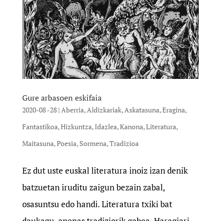
Gure arbasoen eskifaia
2020-08 -28
|
Aberria
,
Aldizkariak
,
Askatasuna
,
Eragina
,
Fantastikoa
,
Hizkuntza
,
Idazlea
,
Kanona
,
Literatura
,
Maitasuna
,
Poesia
,
Sormena
,
Tradizioa
Ez dut uste euskal literatura inoiz izan denik
batzuetan iruditu zaigun bezain zabal,
osasuntsu edo handi. Literatura txiki bat
daukagu, apenas tradiziorik gabea. Haragiari