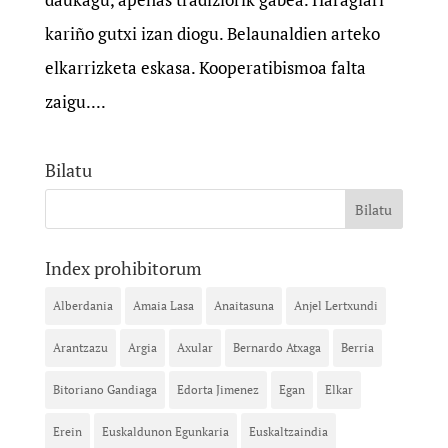
kariño gutxi izan diogu. Belaunaldien arteko
elkarrizketa eskasa. Kooperatibismoa falta
zaigu....
Bilatu
Index prohibitorum
Alberdania
Amaia Lasa
Anaitasuna
Anjel Lertxundi
Arantzazu
Argia
Axular
Bernardo Atxaga
Berria
Bitoriano Gandiaga
Edorta Jimenez
Egan
Elkar
Erein
Euskaldunon Egunkaria
Euskaltzaindia