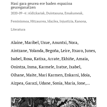
Hasi gara geurea ere baden espazioa
geureganatzen
2020-09 -4
|
Aldizkariak
,
Duintasuna
,
Emakumeak
,
Feminismoa
,
Hitzaurrea
,
Idazlea
,
Injustizia
,
Kanona
,
Literatura
Alaine, Maribel, Uxue, Anuntxi, Nora,
Aintzane, Yolanda, Begoña, Leire, Itxaro, Junes,
Isabel, Rosa, Katixa, Arrate, Ekhiñe, Amaia,
Onintza, Inma, Karmele, Iratxe, Ixabel,
Oihane, Maite, Mari Karmen, Enkarni, Idoia,
Aizpea, Garazi, Udane, Sonia, Maria, Ione,...