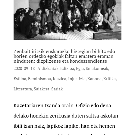
Zenbait iritzik euskarazko hiztegian bi hitz edo
horien ordezko egokiak faltan ematera eraman
ninduten: dizplizente eta kondeszendiente
2020-09 -18
|
Aldizkariak
,
Edizioa
,
Egia
,
Emakumeak
,
Estiloa
,
Feminismoa
,
Idazlea
,
Injustizia
,
Kanona
,
Kritika
,
Literatura
,
Saiakera
,
Sariak
Kazetariaren txanda orain. Ofizio edo dena
delako honekin zerikusia duten saltsa askotan
ibili izan naiz, lapikoz lapiko, han eta hemen