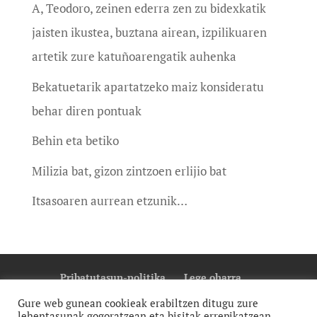
A, Teodoro, zeinen ederra zen zu bidexkatik
jaisten ikustea, buztana airean, izpilikuaren
artetik zure katuñoarengatik auhenka
Bekatuetarik apartatzeko maiz konsideratu
behar diren pontuak
Behin eta betiko
Milizia bat, gizon zintzoen erlijio bat
Itsasoaren aurrean etzunik…
Pribatutasun-politika
Lege oharra
Cookie Politika
Gure web gunean cookieak erabiltzen ditugu zure
lehentasunak gogoratzean eta bisitak errepikatzean