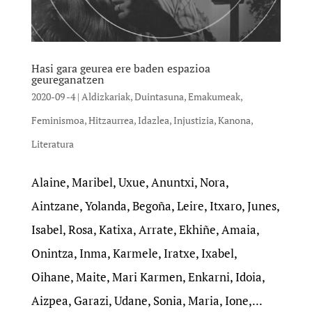
Hasi gara geurea ere baden espazioa
geureganatzen
2020-09 -4
|
Aldizkariak
,
Duintasuna
,
Emakumeak
,
Feminismoa
,
Hitzaurrea
,
Idazlea
,
Injustizia
,
Kanona
,
Literatura
Alaine, Maribel, Uxue, Anuntxi, Nora,
Aintzane, Yolanda, Begoña, Leire, Itxaro, Junes,
Isabel, Rosa, Katixa, Arrate, Ekhiñe, Amaia,
Onintza, Inma, Karmele, Iratxe, Ixabel,
Oihane, Maite, Mari Karmen, Enkarni, Idoia,
Aizpea, Garazi, Udane, Sonia, Maria, Ione,...