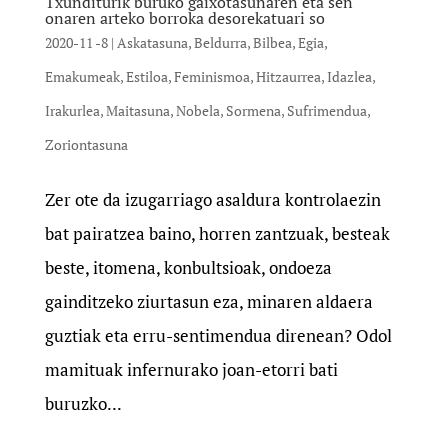
Txunditurik buruko gaixotasunaren eta sen
onaren arteko borroka desorekatuari so
2020-11 -8
|
Askatasuna
,
Beldurra
,
Bilbea
,
Egia
,
Emakumeak
,
Estiloa
,
Feminismoa
,
Hitzaurrea
,
Idazlea
,
Irakurlea
,
Maitasuna
,
Nobela
,
Sormena
,
Sufrimendua
,
Zoriontasuna
Zer ote da izugarriago asaldura kontrolaezin
bat pairatzea baino, horren zantzuak, besteak
beste, itomena, konbultsioak, ondoeza
gainditzeko ziurtasun eza, minaren aldaera
guztiak eta erru-sentimendua direnean? Odol
mamituak infernurako joan-etorri bati
buruzko...