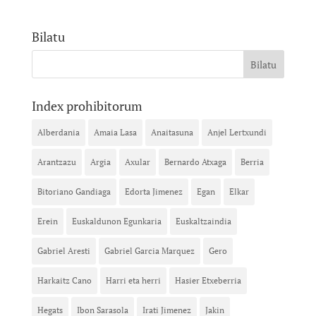
Bilatu
Index prohibitorum
Alberdania
Amaia Lasa
Anaitasuna
Anjel Lertxundi
Arantzazu
Argia
Axular
Bernardo Atxaga
Berria
Bitoriano Gandiaga
Edorta Jimenez
Egan
Elkar
Erein
Euskaldunon Egunkaria
Euskaltzaindia
Gabriel Aresti
Gabriel Garcia Marquez
Gero
Harkaitz Cano
Harri eta herri
Hasier Etxeberria
Hegats
Ibon Sarasola
Irati Jimenez
Jakin