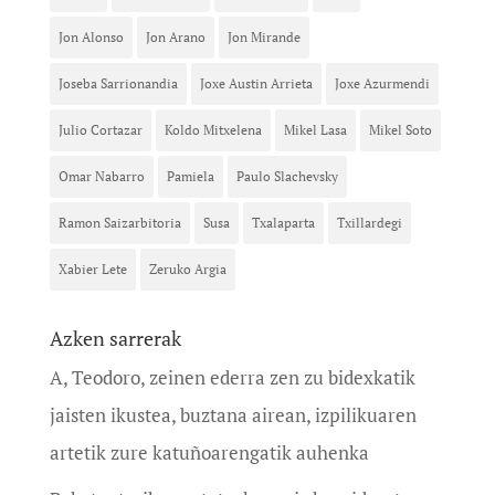
Jon Alonso
Jon Arano
Jon Mirande
Joseba Sarrionandia
Joxe Austin Arrieta
Joxe Azurmendi
Julio Cortazar
Koldo Mitxelena
Mikel Lasa
Mikel Soto
Omar Nabarro
Pamiela
Paulo Slachevsky
Ramon Saizarbitoria
Susa
Txalaparta
Txillardegi
Xabier Lete
Zeruko Argia
Azken sarrerak
A, Teodoro, zeinen ederra zen zu bidexkatik
jaisten ikustea, buztana airean, izpilikuaren
artetik zure katuñoarengatik auhenka