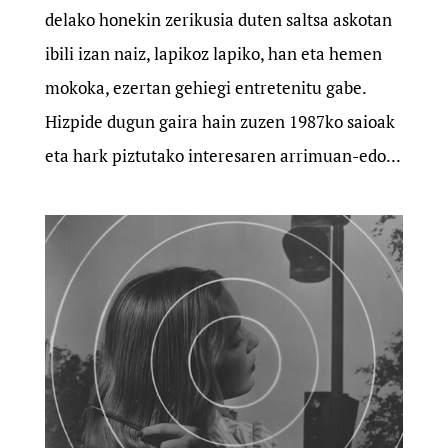
delako honekin zerikusia duten saltsa askotan
ibili izan naiz, lapikoz lapiko, han eta hemen
mokoka, ezertan gehiegi entretenitu gabe.
Hizpide dugun gaira hain zuzen 1987ko saioak
eta hark piztutako interesaren arrimuan-edo...