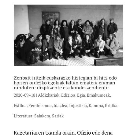
Zenbait iritzik euskarazko hiztegian bi hitz edo
horien ordezko egokiak faltan ematera eraman
ninduten: dizplizente eta kondeszendiente
2020-09 -18
|
Aldizkariak
,
Edizioa
,
Egia
,
Emakumeak
,
Estiloa
,
Feminismoa
,
Idazlea
,
Injustizia
,
Kanona
,
Kritika
,
Literatura
,
Saiakera
,
Sariak
Kazetariaren txanda orain. Ofizio edo dena