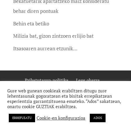
Bekatuetarik apartatzeko maiz konsideratu
behar diren pontuak
Behin eta betiko
Milizia bat, gizon zintzoen erlijio bat
Itsasoaren aurrean etzunik…
Pribatutasun-politika
Lege oharra
Cookie Politika
Gure web gunean cookieak erabiltzen ditugu zure
lehentasunak gogoratzean eta bisitak errepikatzean
esperientzia garrantzitsuena emateko. “Ados” sakatzean,
onartu cookie GUZTIAK erabiltzea.
Cookie-en konfigurazioa
ERREFUSATU
ADOS
monti | diseinu grafikoa