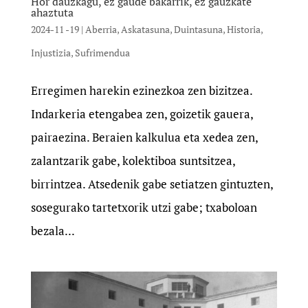
Hor dauzkagu, ez gaude bakarrik, ez gauzkate
ahaztuta
2024-11 -19
|
Aberria
,
Askatasuna
,
Duintasuna
,
Historia
,
Injustizia
,
Sufrimendua
Erregimen harekin ezinezkoa zen bizitzea.
Indarkeria etengabea zen, goizetik gauera,
pairaezina. Beraien kalkulua eta xedea zen,
zalantzarik gabe, kolektiboa suntsitzea,
birrintzea. Atsedenik gabe setiatzen gintuzten,
sosegurako tartetxorik utzi gabe; txaboloan
bezala...