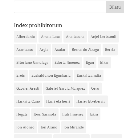
Index prohibitorum
Alberdania
Amaia Lasa
Anaitasuna
Anjel Lertxundi
Arantzazu
Argia
Axular
Bernardo Atxaga
Berria
Bitoriano Gandiaga
Edorta Jimenez
Egan
Elkar
Erein
Euskaldunon Egunkaria
Euskaltzaindia
Gabriel Aresti
Gabriel Garcia Marquez
Gero
Harkaitz Cano
Harri eta herri
Hasier Etxeberria
Hegats
Ibon Sarasola
Irati Jimenez
Jakin
Jon Alonso
Jon Arano
Jon Mirande