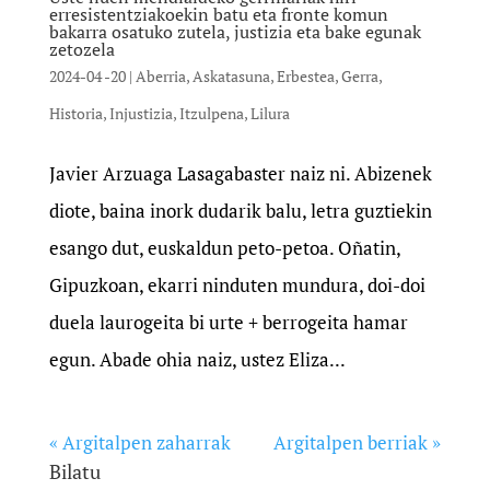
erresistentziakoekin batu eta fronte komun
bakarra osatuko zutela, justizia eta bake egunak
zetozela
2024-04 -20
|
Aberria
,
Askatasuna
,
Erbestea
,
Gerra
,
Historia
,
Injustizia
,
Itzulpena
,
Lilura
Javier Arzuaga Lasagabaster naiz ni. Abizenek
diote, baina inork dudarik balu, letra guztiekin
esango dut, euskaldun peto-petoa. Oñatin,
Gipuzkoan, ekarri ninduten mundura, doi-doi
duela laurogeita bi urte + berrogeita hamar
egun. Abade ohia naiz, ustez Eliza...
« Argitalpen zaharrak
Argitalpen berriak »
Bilatu