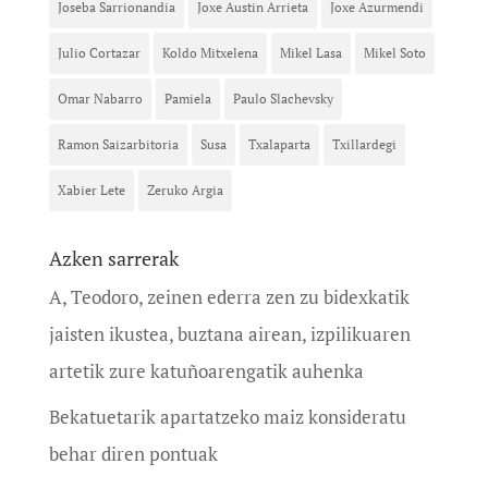
Joseba Sarrionandia
Joxe Austin Arrieta
Joxe Azurmendi
Julio Cortazar
Koldo Mitxelena
Mikel Lasa
Mikel Soto
Omar Nabarro
Pamiela
Paulo Slachevsky
Ramon Saizarbitoria
Susa
Txalaparta
Txillardegi
Xabier Lete
Zeruko Argia
Azken sarrerak
A, Teodoro, zeinen ederra zen zu bidexkatik
jaisten ikustea, buztana airean, izpilikuaren
artetik zure katuñoarengatik auhenka
Bekatuetarik apartatzeko maiz konsideratu
behar diren pontuak