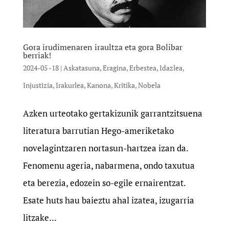
Gora irudimenaren iraultza eta gora Bolibar
berriak!
2024-05 -18
|
Askatasuna
,
Eragina
,
Erbestea
,
Idazlea
,
Injustizia
,
Irakurlea
,
Kanona
,
Kritika
,
Nobela
Azken urteotako gertakizunik garrantzitsuena
literatura barrutian Hego-ameriketako
novelagintzaren nortasun-hartzea izan da.
Fenomenu ageria, nabarmena, ondo taxutua
eta berezia, edozein so-egile ernairentzat.
Esate huts hau baieztu ahal izatea, izugarria
litzake...