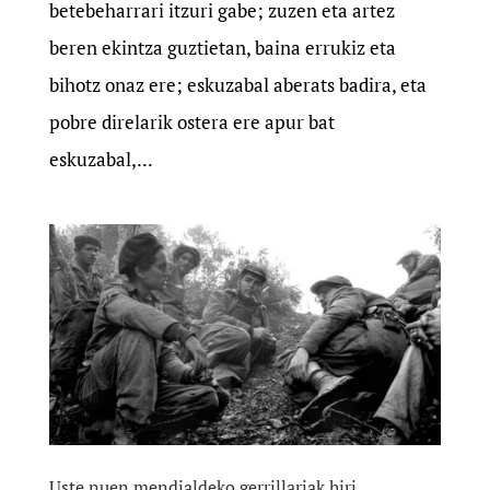
betebeharrari itzuri gabe; zuzen eta artez
beren ekintza guztietan, baina errukiz eta
bihotz onaz ere; eskuzabal aberats badira, eta
pobre direlarik ostera ere apur bat
eskuzabal,...
Uste nuen mendialdeko gerrillariak hiri