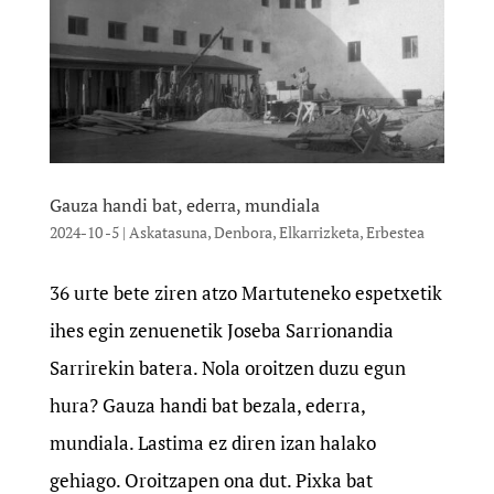
Gauza handi bat, ederra, mundiala
2024-10 -5
|
Askatasuna
,
Denbora
,
Elkarrizketa
,
Erbestea
36 urte bete ziren atzo Martuteneko espetxetik
ihes egin zenuenetik Joseba Sarrionandia
Sarrirekin batera. Nola oroitzen duzu egun
hura? Gauza handi bat bezala, ederra,
mundiala. Lastima ez diren izan halako
gehiago. Oroitzapen ona dut. Pixka bat