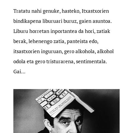
Tratatu nahi genuke, hasteko, Itxastxorien
bindikapena liburuari buruz, gaien asuntoa.
Liburu horretan inportantea da hori, zatiak
berak, lehenengo zatia, panteista edo,
itsastxorien inguruan, gero alkohola, alkohol
odola eta gero tristurarena, sentimentala.
Gai...