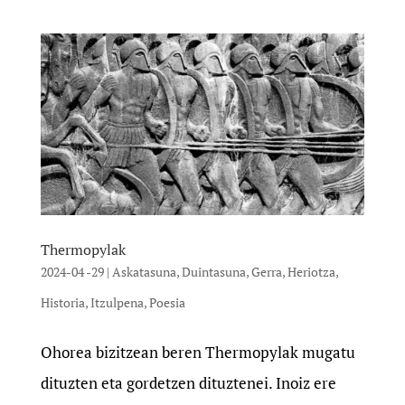
Thermopylak
2024-04 -29
|
Askatasuna
,
Duintasuna
,
Gerra
,
Heriotza
,
Historia
,
Itzulpena
,
Poesia
Ohorea bizitzean beren Thermopylak mugatu
dituzten eta gordetzen dituztenei. Inoiz ere