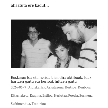
ahaztuta ere badut...
Euskaraz loa eta herioa biak dira aktiboak: loak
hartzen gaitu eta herioak hiltzen gaitu
2024-06 -9
|
Aldizkariak
,
Askatasuna
,
Bertsoa
,
Denbora
,
Elkarrizketa
,
Eragina
,
Estiloa
,
Heriotza
,
Poesia
,
Sormena
,
Sufrimendua
,
Tradizioa