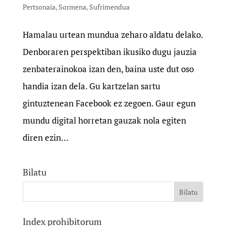
Pertsonaia
,
Sormena
,
Sufrimendua
Hamalau urtean mundua zeharo aldatu delako.
Denboraren perspektiban ikusiko dugu jauzia
zenbaterainokoa izan den, baina uste dut oso
handia izan dela. Gu kartzelan sartu
gintuztenean Facebook ez zegoen. Gaur egun
mundu digital horretan gauzak nola egiten
diren ezin...
Bilatu
Index prohibitorum