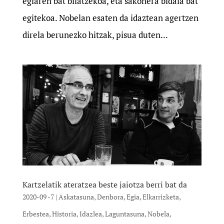
egiaren bat bilatzekoa, eta sakonera bidaia bat
egitekoa. Nobelan esaten da idaztean agertzen
direla berunezko hitzak, pisua duten...
Kartzelatik ateratzea beste jaiotza berri bat da
2020-09 -7
|
Askatasuna
,
Denbora
,
Egia
,
Elkarrizketa
,
Erbestea
,
Historia
,
Idazlea
,
Laguntasuna
,
Nobela
,