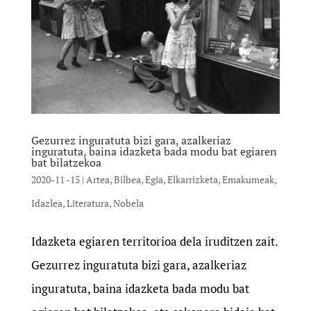
Gezurrez inguratuta bizi gara, azalkeriaz
inguratuta, baina idazketa bada modu bat egiaren
bat bilatzekoa
2020-11 -15
|
Artea
,
Bilbea
,
Egia
,
Elkarrizketa
,
Emakumeak
,
Idazlea
,
Literatura
,
Nobela
Idazketa egiaren territorioa dela iruditzen zait.
Gezurrez inguratuta bizi gara, azalkeriaz
inguratuta, baina idazketa bada modu bat