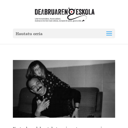
Hautatu orria