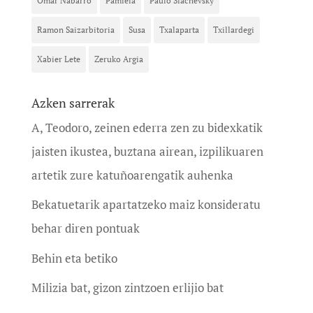
Omar Nabarro
Pamiela
Paulo Slachevsky
Ramon Saizarbitoria
Susa
Txalaparta
Txillardegi
Xabier Lete
Zeruko Argia
Azken sarrerak
A, Teodoro, zeinen ederra zen zu bidexkatik
jaisten ikustea, buztana airean, izpilikuaren
artetik zure katuñoarengatik auhenka
Bekatuetarik apartatzeko maiz konsideratu
behar diren pontuak
Behin eta betiko
Milizia bat, gizon zintzoen erlijio bat