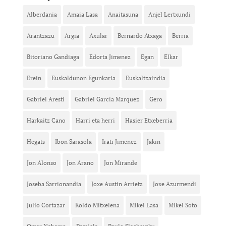
Alberdania
Amaia Lasa
Anaitasuna
Anjel Lertxundi
Arantzazu
Argia
Axular
Bernardo Atxaga
Berria
Bitoriano Gandiaga
Edorta Jimenez
Egan
Elkar
Erein
Euskaldunon Egunkaria
Euskaltzaindia
Gabriel Aresti
Gabriel Garcia Marquez
Gero
Harkaitz Cano
Harri eta herri
Hasier Etxeberria
Hegats
Ibon Sarasola
Irati Jimenez
Jakin
Jon Alonso
Jon Arano
Jon Mirande
Joseba Sarrionandia
Joxe Austin Arrieta
Joxe Azurmendi
Julio Cortazar
Koldo Mitxelena
Mikel Lasa
Mikel Soto