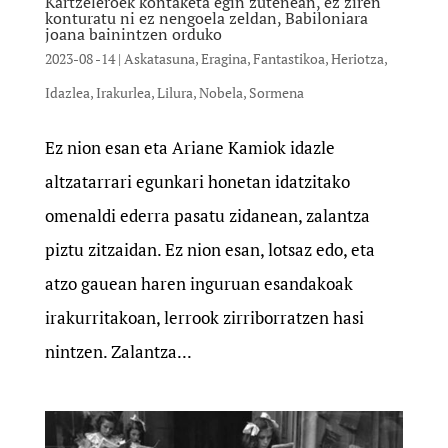
Kartzeleroek kontaketa egin zutenean, ez ziren
konturatu ni ez nengoela zeldan, Babiloniara
joana bainintzen orduko
2023-08 -14
|
Askatasuna
,
Eragina
,
Fantastikoa
,
Heriotza
,
Idazlea
,
Irakurlea
,
Lilura
,
Nobela
,
Sormena
Ez nion esan eta Ariane Kamiok idazle
altzatarrari egunkari honetan idatzitako
omenaldi ederra pasatu zidanean, zalantza
piztu zitzaidan. Ez nion esan, lotsaz edo, eta
atzo gauean haren inguruan esandakoak
irakurritakoan, lerrook zirriborratzen hasi
nintzen. Zalantza...