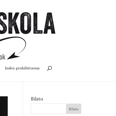
Index prohibitorum
Bilatu