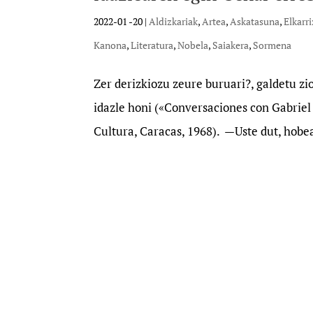
2022-01 -20
|
Aldizkariak
,
Artea
,
Askatasuna
,
Elkarr
Kanona
,
Literatura
,
Nobela
,
Saiakera
,
Sormena
Zer derizkiozu zeure buruari?, galdetu z
idazle honi («Conversaciones con Gabrie
Cultura, Caracas, 1968). —Uste dut, hobea 