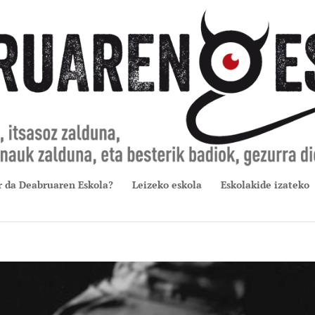
r da Deabruaren Eskola?
Leizeko eskola
Eskolakide izateko