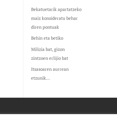
Bekatuetarik apartatzeko
maiz konsideratu behar
diren pontuak
Behin eta betiko
Milizia bat, gizon
zintzoen erlijio bat
Itsasoaren aurrean
etzunik…