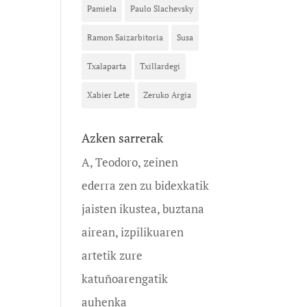
Pamiela
Paulo Slachevsky
Ramon Saizarbitoria
Susa
Txalaparta
Txillardegi
Xabier Lete
Zeruko Argia
Azken sarrerak
A, Teodoro, zeinen
ederra zen zu bidexkatik
jaisten ikustea, buztana
airean, izpilikuaren
artetik zure
katuñoarengatik
auhenka