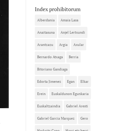
Index prohibitorum
Alberdania
Amaia Lasa
Anaitasuna
Anjel Lertxundi
Arantzazu
Argia
Axular
Bernardo Atxaga
Berria
Bitoriano Gandiaga
Edorta Jimenez
Egan
Elkar
Erein
Euskaldunon Egunkaria
Euskaltzaindia
Gabriel Aresti
a
Gabriel Garcia Marquez
Gero
Harkaitz Cano
Harri eta herri