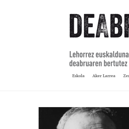
Eskola
Aker Larrea
Ze