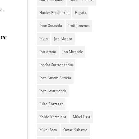
ea
,
Hasier Etxeberria
Hegats
Ibon Sarasola
Irati Jimenez
etar
Jakin
Jon Alonso
Jon Arano
Jon Mirande
Joseba Sarrionandia
Joxe Austin Arrieta
Joxe Azurmendi
Julio Cortazar
Koldo Mitxelena
Mikel Lasa
Mikel Soto
Omar Nabarro