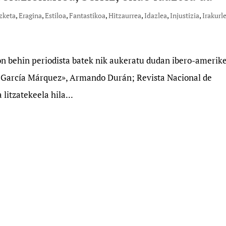
izketa
,
Eragina
,
Estiloa
,
Fantastikoa
,
Hitzaurrea
,
Idazlea
,
Injustizia
,
Irakurl
ion behin periodista batek nik aukeratu dudan ibero-amerik
l García Márquez», Armando Durán; Revista Nacional de
litzatekeela hila...