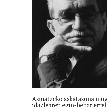
Asmatzeko askatasuna muga
idazlearen egin-behar erreb