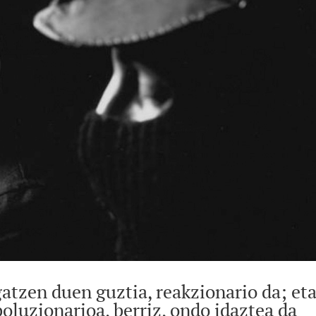
tzen duen guztia, reakzionario da; et
oluzionarioa, berriz, ondo idaztea da