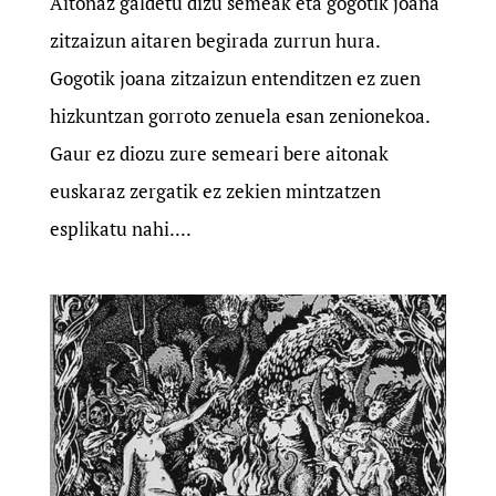
Aitonaz galdetu dizu semeak eta gogotik joana
zitzaizun aitaren begirada zurrun hura.
Gogotik joana zitzaizun entenditzen ez zuen
hizkuntzan gorroto zenuela esan zenionekoa.
Gaur ez diozu zure semeari bere aitonak
euskaraz zergatik ez zekien mintzatzen
esplikatu nahi....