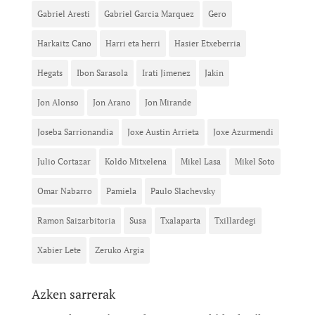
Gabriel Aresti
Gabriel Garcia Marquez
Gero
Harkaitz Cano
Harri eta herri
Hasier Etxeberria
Hegats
Ibon Sarasola
Irati Jimenez
Jakin
Jon Alonso
Jon Arano
Jon Mirande
Joseba Sarrionandia
Joxe Austin Arrieta
Joxe Azurmendi
Julio Cortazar
Koldo Mitxelena
Mikel Lasa
Mikel Soto
Omar Nabarro
Pamiela
Paulo Slachevsky
Ramon Saizarbitoria
Susa
Txalaparta
Txillardegi
Xabier Lete
Zeruko Argia
Azken sarrerak