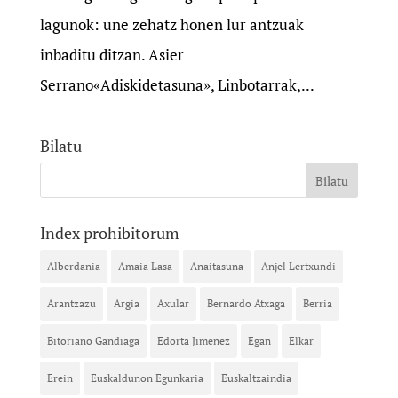
lagunok: une zehatz honen lur antzuak
inbaditu ditzan. Asier
Serrano«Adiskidetasuna», Linbotarrak,...
Bilatu
Index prohibitorum
Alberdania
Amaia Lasa
Anaitasuna
Anjel Lertxundi
Arantzazu
Argia
Axular
Bernardo Atxaga
Berria
Bitoriano Gandiaga
Edorta Jimenez
Egan
Elkar
Erein
Euskaldunon Egunkaria
Euskaltzaindia