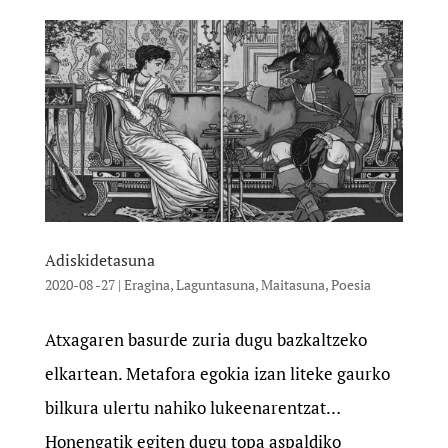
Adiskidetasuna
2020-08 -27
|
Eragina
,
Laguntasuna
,
Maitasuna
,
Poesia
Atxagaren basurde zuria dugu bazkaltzeko
elkartean. Metafora egokia izan liteke gaurko
bilkura ulertu nahiko lukeenarentzat…
Honengatik egiten dugu topa aspaldiko