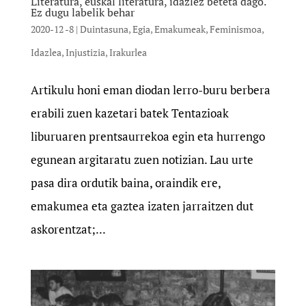
Literatura, euskal literatura, idazlez beteta dago.
Ez dugu labelik behar
2020-12 -8
|
Duintasuna
,
Egia
,
Emakumeak
,
Feminismoa
,
Idazlea
,
Injustizia
,
Irakurlea
Artikulu honi eman diodan lerro-buru berbera
erabili zuen kazetari batek Tentazioak
liburuaren prentsaurrekoa egin eta hurrengo
egunean argitaratu zuen notizian. Lau urte
pasa dira ordutik baina, oraindik ere,
emakumea eta gaztea izaten jarraitzen dut
askorentzat;...