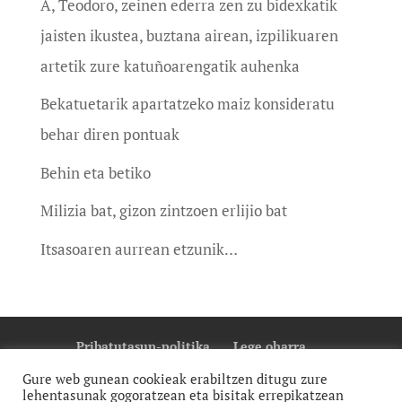
A, Teodoro, zeinen ederra zen zu bidexkatik
jaisten ikustea, buztana airean, izpilikuaren
artetik zure katuñoarengatik auhenka
Bekatuetarik apartatzeko maiz konsideratu
behar diren pontuak
Behin eta betiko
Milizia bat, gizon zintzoen erlijio bat
Itsasoaren aurrean etzunik…
Pribatutasun-politika
Lege oharra
Cookie Politika
Gure web gunean cookieak erabiltzen ditugu zure
lehentasunak gogoratzean eta bisitak errepikatzean