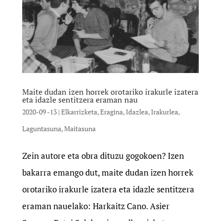
Maite dudan izen horrek orotariko irakurle izatera
eta idazle sentitzera eraman nau
2020-09 -13
|
Elkarrizketa
,
Eragina
,
Idazlea
,
Irakurlea
,
Laguntasuna
,
Maitasuna
Zein autore eta obra dituzu gogokoen? Izen
bakarra emango dut, maite dudan izen horrek
orotariko irakurle izatera eta idazle sentitzera
eraman nauelako: Harkaitz Cano. Asier