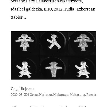
Serrano Patxi Salaberriren elkarrizketa,
Idazleei galdezka, EHU, 2012 Irudia: Ezkerrean
Xabier...
Gogotik joana
2020-08 -30
|
Gerra
,
Heriotza
,
Hizkuntza
,
Maitasuna
,
Poesia