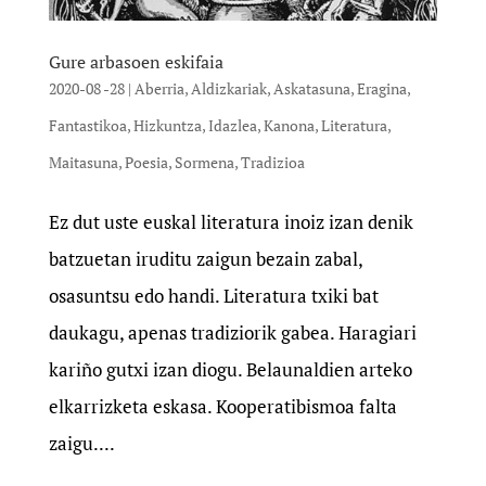
Gure arbasoen eskifaia
2020-08 -28
|
Aberria
,
Aldizkariak
,
Askatasuna
,
Eragina
,
Fantastikoa
,
Hizkuntza
,
Idazlea
,
Kanona
,
Literatura
,
Maitasuna
,
Poesia
,
Sormena
,
Tradizioa
Ez dut uste euskal literatura inoiz izan denik
batzuetan iruditu zaigun bezain zabal,
osasuntsu edo handi. Literatura txiki bat
daukagu, apenas tradiziorik gabea. Haragiari
kariño gutxi izan diogu. Belaunaldien arteko
elkarrizketa eskasa. Kooperatibismoa falta
zaigu....