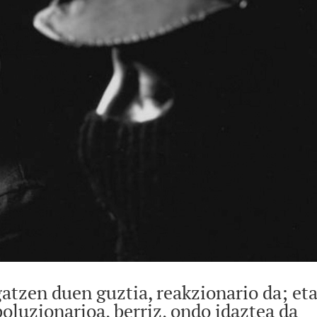
tzen duen guztia, reakzionario da; et
oluzionarioa, berriz, ondo idaztea da