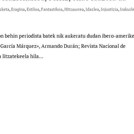
izketa
,
Eragina
,
Estiloa
,
Fantastikoa
,
Hitzaurrea
,
Idazlea
,
Injustizia
,
Irakurl
ion behin periodista batek nik aukeratu dudan ibero-amerik
l García Márquez», Armando Durán; Revista Nacional de
litzatekeela hila...