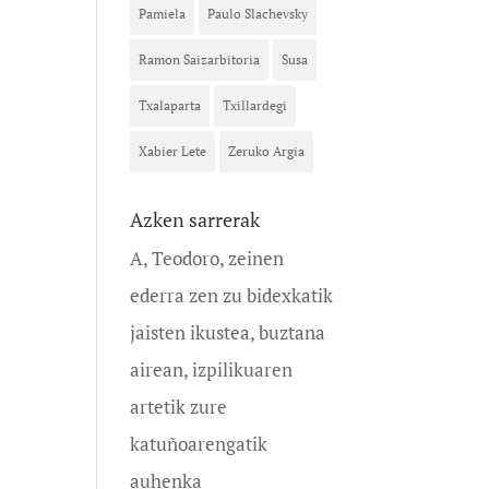
Pamiela
Paulo Slachevsky
Ramon Saizarbitoria
Susa
Txalaparta
Txillardegi
Xabier Lete
Zeruko Argia
Azken sarrerak
A, Teodoro, zeinen
ederra zen zu bidexkatik
jaisten ikustea, buztana
airean, izpilikuaren
artetik zure
katuñoarengatik
auhenka