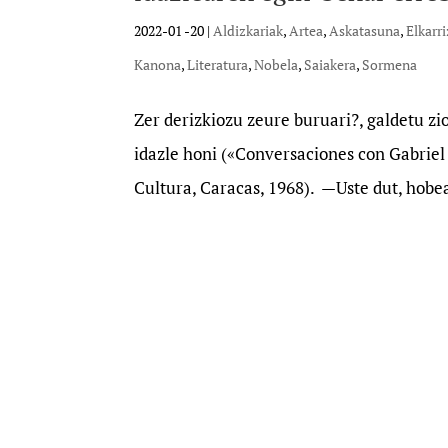
2022-01 -20
|
Aldizkariak
,
Artea
,
Askatasuna
,
Elkarr
Kanona
,
Literatura
,
Nobela
,
Saiakera
,
Sormena
Zer derizkiozu zeure buruari?, galdetu z
idazle honi («Conversaciones con Gabrie
Cultura, Caracas, 1968). —Uste dut, hobea 