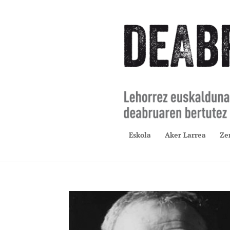
Eskola
Aker Larrea
Ze