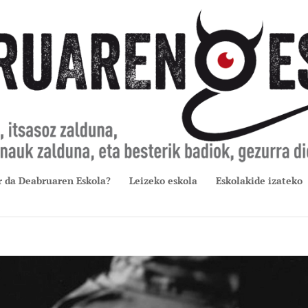
r da Deabruaren Eskola?
Leizeko eskola
Eskolakide izateko