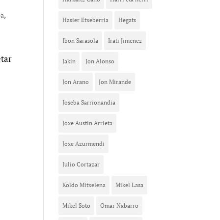
ea
,
Hasier Etxeberria
Hegats
Ibon Sarasola
Irati Jimenez
etar
Jakin
Jon Alonso
Jon Arano
Jon Mirande
Joseba Sarrionandia
Joxe Austin Arrieta
Joxe Azurmendi
Julio Cortazar
Koldo Mitxelena
Mikel Lasa
Mikel Soto
Omar Nabarro