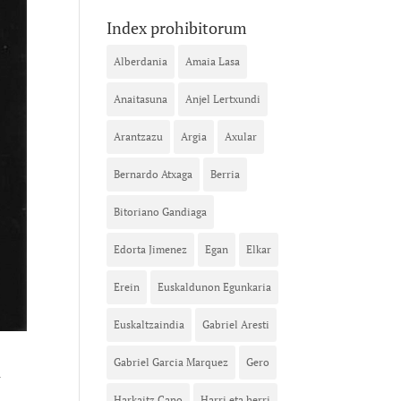
Index prohibitorum
Alberdania
Amaia Lasa
Anaitasuna
Anjel Lertxundi
Arantzazu
Argia
Axular
Bernardo Atxaga
Berria
Bitoriano Gandiaga
Edorta Jimenez
Egan
Elkar
Erein
Euskaldunon Egunkaria
Euskaltzaindia
Gabriel Aresti
a
Gabriel Garcia Marquez
Gero
Harkaitz Cano
Harri eta herri