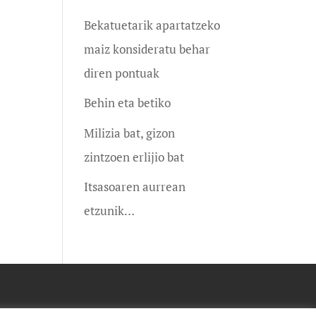
Bekatuetarik apartatzeko
maiz konsideratu behar
diren pontuak
Behin eta betiko
Milizia bat, gizon
zintzoen erlijio bat
Itsasoaren aurrean
etzunik…