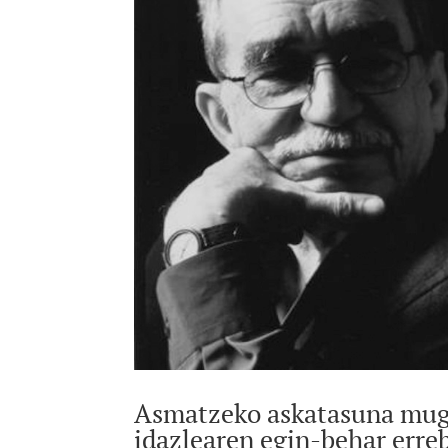
Asmatzeko askatasuna muga
idazlearen egin-behar erreb