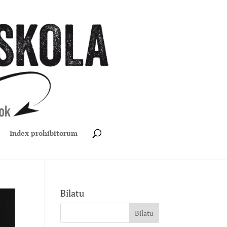
Index prohibitorum
Bilatu