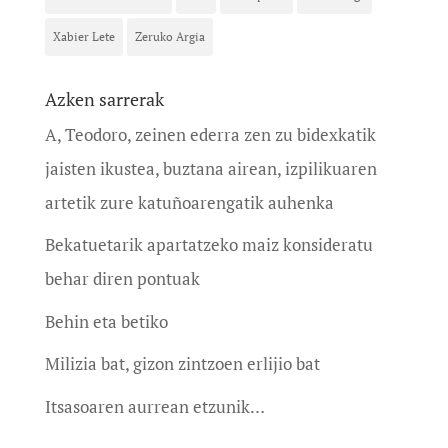
Xabier Lete
Zeruko Argia
Azken sarrerak
A, Teodoro, zeinen ederra zen zu bidexkatik
jaisten ikustea, buztana airean, izpilikuaren
artetik zure katuñoarengatik auhenka
Bekatuetarik apartatzeko maiz konsideratu
behar diren pontuak
Behin eta betiko
Milizia bat, gizon zintzoen erlijio bat
Itsasoaren aurrean etzunik…