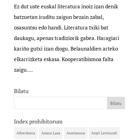
Ez dut uste euskal literatura inoiz izan denik
batzuetan iruditu zaigun bezain zabal,
osasuntsu edo handi. Literatura txiki bat
daukagu, apenas tradiziorik gabea. Haragiari
kariño gutxi izan diogu. Belaunaldien arteko
elkarrizketa eskasa. Kooperatibismoa falta
zaigu....
Bilatu
Index prohibitorum
Alberdania
Amaia Lasa
Anaitasuna
Anjel Lertxundi