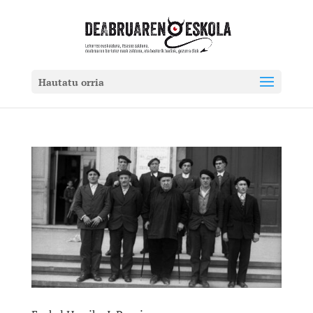
Hautatu orria