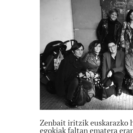
Zenbait iritzik euskarazko 
egokiak faltan ematera era