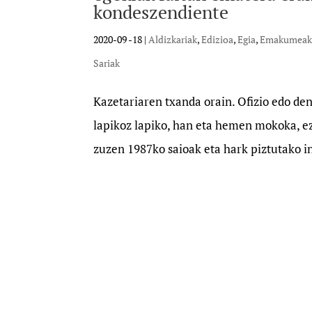
kondeszendiente
2020-09 -18
|
Aldizkariak
,
Edizioa
,
Egia
,
Emakumea
Sariak
Kazetariaren txanda orain. Ofizio edo den
lapikoz lapiko, han eta hemen mokoka, ez
zuzen 1987ko saioak eta hark piztutako i