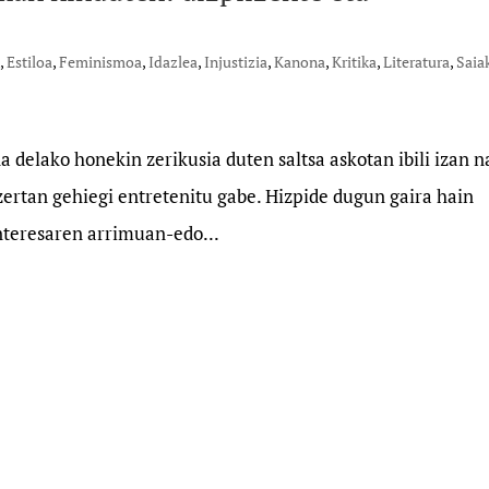
k
,
Estiloa
,
Feminismoa
,
Idazlea
,
Injustizia
,
Kanona
,
Kritika
,
Literatura
,
Saia
a delako honekin zerikusia duten saltsa askotan ibili izan n
ertan gehiegi entretenitu gabe. Hizpide dugun gaira hain
nteresaren arrimuan-edo...