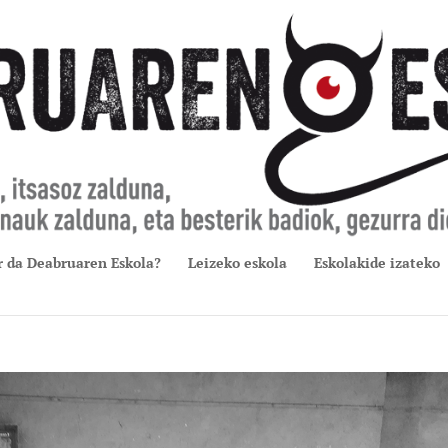
r da Deabruaren Eskola?
Leizeko eskola
Eskolakide izateko