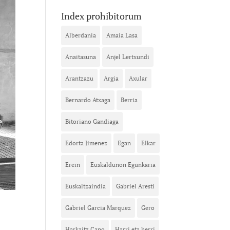
Index prohibitorum
Alberdania
Amaia Lasa
Anaitasuna
Anjel Lertxundi
Arantzazu
Argia
Axular
Bernardo Atxaga
Berria
Bitoriano Gandiaga
Edorta Jimenez
Egan
Elkar
Erein
Euskaldunon Egunkaria
Euskaltzaindia
Gabriel Aresti
Gabriel Garcia Marquez
Gero
Harkaitz Cano
Harri eta herri