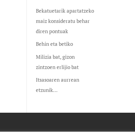
Bekatuetarik apartatzeko
maiz konsideratu behar
diren pontuak
Behin eta betiko
Milizia bat, gizon
zintzoen erlijio bat
Itsasoaren aurrean
etzunik…