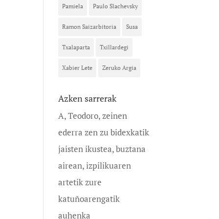
Pamiela
Paulo Slachevsky
Ramon Saizarbitoria
Susa
Txalaparta
Txillardegi
Xabier Lete
Zeruko Argia
Azken sarrerak
A, Teodoro, zeinen
ederra zen zu bidexkatik
jaisten ikustea, buztana
airean, izpilikuaren
artetik zure
katuñoarengatik
auhenka