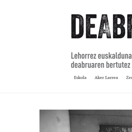
Eskola
Aker Larrea
Ze