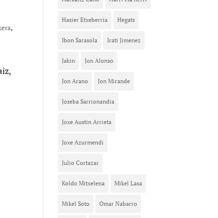
Hasier Etxeberria
Hegats
kera
,
Ibon Sarasola
Irati Jimenez
Jakin
Jon Alonso
aiz,
Jon Arano
Jon Mirande
Joseba Sarrionandia
Joxe Austin Arrieta
Joxe Azurmendi
Julio Cortazar
Koldo Mitxelena
Mikel Lasa
Mikel Soto
Omar Nabarro