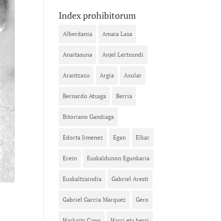
Index prohibitorum
Alberdania
Amaia Lasa
Anaitasuna
Anjel Lertxundi
Arantzazu
Argia
Axular
Bernardo Atxaga
Berria
Bitoriano Gandiaga
Edorta Jimenez
Egan
Elkar
Erein
Euskaldunon Egunkaria
Euskaltzaindia
Gabriel Aresti
Gabriel Garcia Marquez
Gero
Harkaitz Cano
Harri eta herri