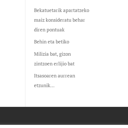
Bekatuetarik apartatzeko
maiz konsideratu behar
diren pontuak
Behin eta betiko
Milizia bat, gizon
zintzoen erlijio bat
Itsasoaren aurrean
etzunik…