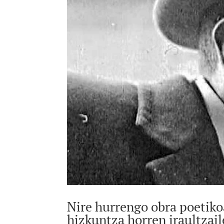
Nire hurrengo obra poetiko
hizkuntza horren iraultzai