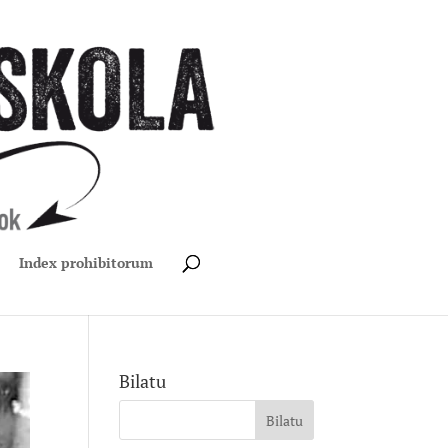
Index prohibitorum
Bilatu