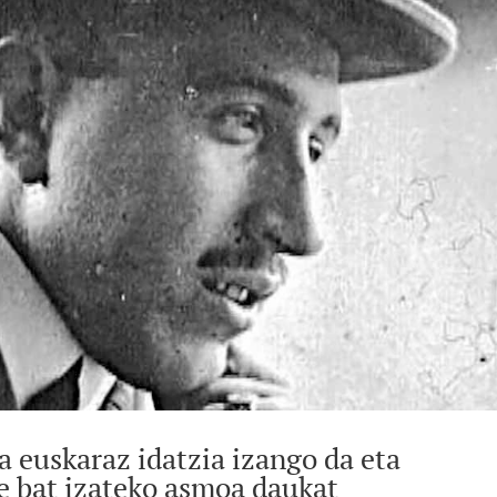
a euskaraz idatzia izango da eta
le bat izateko asmoa daukat