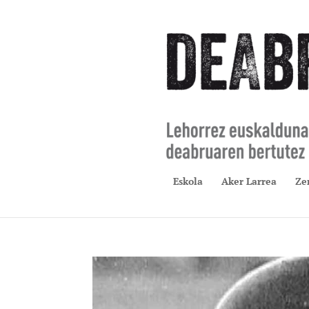
Eskola
Aker Larrea
Ze