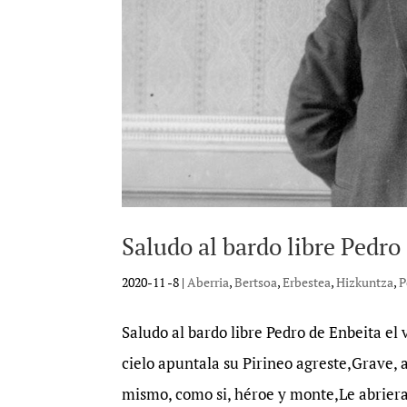
Saludo al bardo libre Pedro
2020-11 -8
|
Aberria
,
Bertsoa
,
Erbestea
,
Hizkuntza
,
P
Saludo al bardo libre Pedro de Enbeita el 
cielo apuntala su Pirineo agreste,Grave, a
mismo, como si, héroe y monte,Le abriera