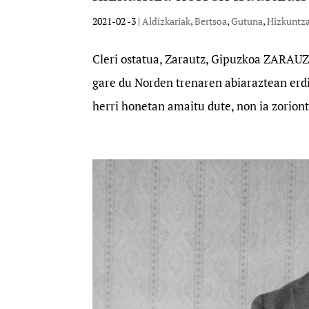
2021-02 -3
|
Aldizkariak
,
Bertsoa
,
Gutuna
,
Hizkuntz
Cleri ostatua, Zarautz, Gipuzkoa ZARAUZ, 
gare du Norden trenaren abiaraztean erdi
herri honetan amaitu dute, non ia zoriont