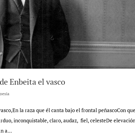
 de Enbeita el vasco
oesia
vasco,En la raza que él canta bajo el frontal peñascoCon que
rduo, inconquistable, claro, audaz, fiel, celesteDe elevación
n a...