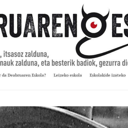
r da Deabruaren Eskola?
Leizeko eskola
Eskolakide izateko