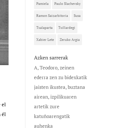
Pamiela
Paulo Slachevsky
Ramon Saizarbitoria
Susa
Txalaparta
Txillardegi
Xabier Lete
Zeruko Argia
Azken sarrerak
A, Teodoro, zeinen
ederra zen zu bidexkatik
jaisten ikustea, buztana
airean, izpilikuaren
 el
artetik zure
 él
katuñoarengatik
auhenka