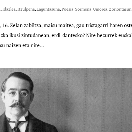
a
,
Idazlea
,
Itzulpena
,
Laguntasuna
,
Poesia
,
Sormena
,
Umorea
,
Zoriontasun
16. Zelan zabiltza, maisu maitea, gau tristagarri haren ost
zka ikusi zintudanean, erdi-dantesko? Nire hezurrek euska
su naizen eta nire...