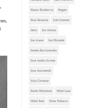
a
Hasier Etxeberria
Hegats
ean,
Ibon Sarasola
Irati Jimenez
l
Jakin
Jon Alonso
Jon Arano
Jon Mirande
Joseba Sarrionandia
Joxe Austin Arrieta
Joxe Azurmendi
Julio Cortazar
Koldo Mitxelena
Mikel Lasa
Mikel Soto
Omar Nabarro