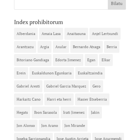
Index prohibitorum
Alberdania
Amaia Lasa
Anaitasuna
Anjel Lertxundi
Arantzazu
Argia
Axular
Bernardo Atxaga
Berria
Bitoriano Gandiaga
Edorta Jimenez
Egan
Elkar
Erein
Euskaldunon Egunkaria
Euskaltzaindia
Gabriel Aresti
Gabriel Garcia Marquez
Gero
Harkaitz Cano
Harri eta herri
Hasier Etxeberria
Hegats
Ibon Sarasola
Irati Jimenez
Jakin
Jon Alonso
Jon Arano
Jon Mirande
Joseba Sarrionandia
Joxe Austin Arrieta
Joxe Azurmendi