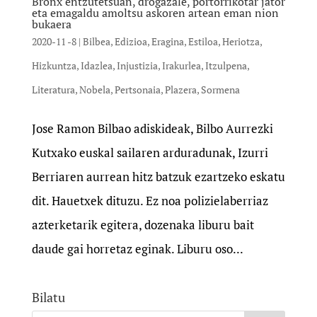
Bronx entzutetsuan, drogazale, portorrikotar jator
eta emagaldu amoltsu askoren artean eman nion
bukaera
2020-11 -8
|
Bilbea
,
Edizioa
,
Eragina
,
Estiloa
,
Heriotza
,
Hizkuntza
,
Idazlea
,
Injustizia
,
Irakurlea
,
Itzulpena
,
Literatura
,
Nobela
,
Pertsonaia
,
Plazera
,
Sormena
Jose Ramon Bilbao adiskideak, Bilbo Aurrezki
Kutxako euskal sailaren arduradunak, Izurri
Berriaren aurrean hitz batzuk ezartzeko eskatu
dit. Hauetxek dituzu. Ez noa polizielaberriaz
azterketarik egitera, dozenaka liburu bait
daude gai horretaz eginak. Liburu oso...
Bilatu