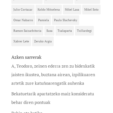
Julio Cortazar
Koldo Mitxelena
Mikel Lasa
Mikel Soto
Omar Nabarro
Pamiela
Paulo Slachevsky
Ramon Saizarbitoria
Susa
Txalaparta
Txillardegi
Xabier Lete
Zeruko Argia
Azken sarrerak
A, Teodoro, zeinen ederra zen zu bidexkatik
jaisten ikustea, buztana airean, izpilikuaren
artetik zure katuñoarengatik auhenka
Bekatuetarik apartatzeko maiz konsideratu
behar diren pontuak