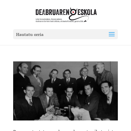
Hautatu orria