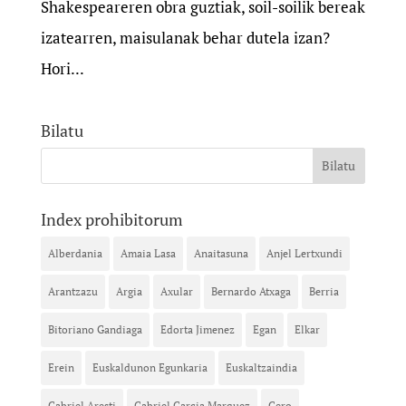
Shakespeareren obra guztiak, soil-soilik bereak
izatearren, maisulanak behar dutela izan?
Hori...
Bilatu
Index prohibitorum
Alberdania
Amaia Lasa
Anaitasuna
Anjel Lertxundi
Arantzazu
Argia
Axular
Bernardo Atxaga
Berria
Bitoriano Gandiaga
Edorta Jimenez
Egan
Elkar
Erein
Euskaldunon Egunkaria
Euskaltzaindia
Gabriel Aresti
Gabriel Garcia Marquez
Gero