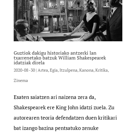
Guztiok dakigu historiako antzerki lan
txarrenetako batzuk William Shakespearek
idatziak direla
2020-08 -30
|
Artea
,
Egia
,
Itzulpena
,
Kanona
,
Kritika
,
Zinema
Esaten saiatzen ari naizena zera da,
Shakespearek ere King John idatzi zuela. Zu
autorearen teoria defendatzen duen kritikari
bat izango bazina pentsatuko zenuke