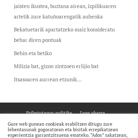
jaisten ikustea, buztana airean, izpilikuaren
artetik zure katuñoarengatik auhenka
Bekatuetarik apartatzeko maiz konsideratu
behar diren pontuak
Behin eta betiko
Milizia bat, gizon zintzoen erlijio bat
Itsasoaren aurrean etzunik…
Pribatutasun-politika
Lege oharra
Cookie Politika
Gure web gunean cookieak erabiltzen ditugu zure
lehentasunak gogoratzean eta bisitak errepikatzean
esperientzia garrantzitsuena emateko. “Ados” sakatzean,