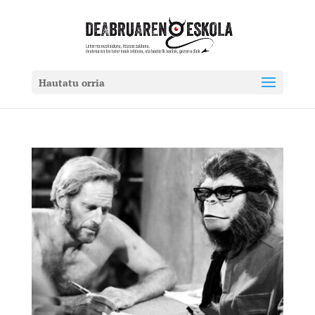
Hautatu orria