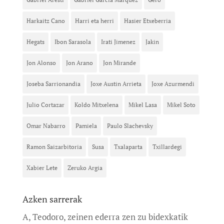
Harkaitz Cano
Harri eta herri
Hasier Etxeberria
Hegats
Ibon Sarasola
Irati Jimenez
Jakin
Jon Alonso
Jon Arano
Jon Mirande
Joseba Sarrionandia
Joxe Austin Arrieta
Joxe Azurmendi
Julio Cortazar
Koldo Mitxelena
Mikel Lasa
Mikel Soto
Omar Nabarro
Pamiela
Paulo Slachevsky
Ramon Saizarbitoria
Susa
Txalaparta
Txillardegi
Xabier Lete
Zeruko Argia
Azken sarrerak
A, Teodoro, zeinen ederra zen zu bidexkatik