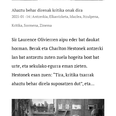
Ahaztu behar direnak kritika onak dira
2025-01 -14
|
Antzerkia
,
Elkarrizketa
,
Idazlea
,
Itzulpena
,
Kritika
,
Sormena
,
Zinema
Sir Laurence Olivierren aipu eder bat daukat
horman. Berak eta Charlton Hestonek antzerki
lan bat antzeztu zuten zuela hogeita bost bat
urte, eta sekulako egurra eman zieten.
Hestonek esan zuen: “Tira, kritika txarrak
ahaztu behar direla suposatzen dut”, eta...