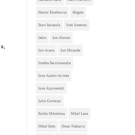
Hasier Etxeberria
Hegats
Ibon Sarasola
Irati Jimenez
Jakin
Jon Alonso
ra,
Jon Arano
Jon Mirande
Joseba Sarrionandia
Joxe Austin Arrieta
Joxe Azurmendi
Julio Cortazar
Koldo Mitxelena
Mikel Lasa
Mikel Soto
Omar Nabarro