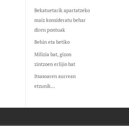
Bekatuetarik apartatzeko
maiz konsideratu behar
diren pontuak
Behin eta betiko
Milizia bat, gizon
zintzoen erlijio bat
Itsasoaren aurrean
etzunik…