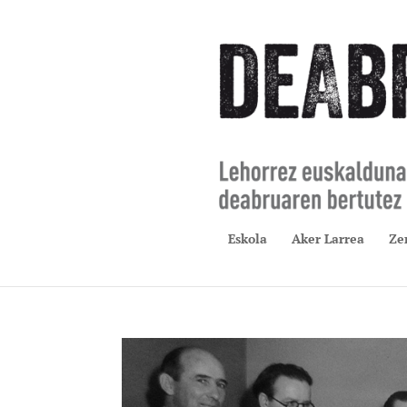
Eskola
Aker Larrea
Ze