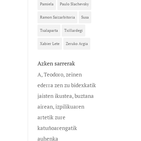
Pamiela
Paulo Slachevsky
Ramon Saizarbitoria
Susa
Txalaparta
Txillardegi
Xabier Lete
Zeruko Argia
Azken sarrerak
A, Teodoro, zeinen
ederra zen zu bidexkatik
jaisten ikustea, buztana
airean, izpilikuaren
artetik zure
katuñoarengatik
auhenka