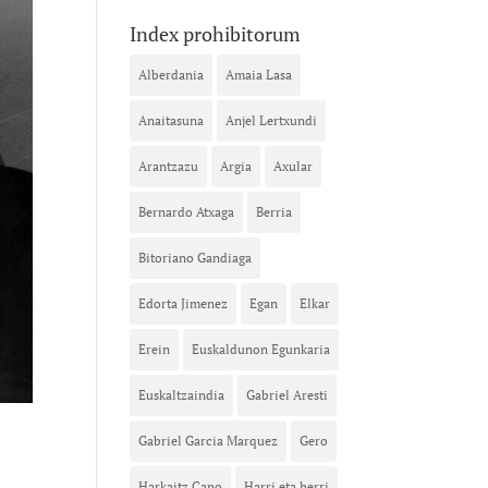
Index prohibitorum
Alberdania
Amaia Lasa
Anaitasuna
Anjel Lertxundi
Arantzazu
Argia
Axular
Bernardo Atxaga
Berria
Bitoriano Gandiaga
Edorta Jimenez
Egan
Elkar
Erein
Euskaldunon Egunkaria
Euskaltzaindia
Gabriel Aresti
Gabriel Garcia Marquez
Gero
Harkaitz Cano
Harri eta herri