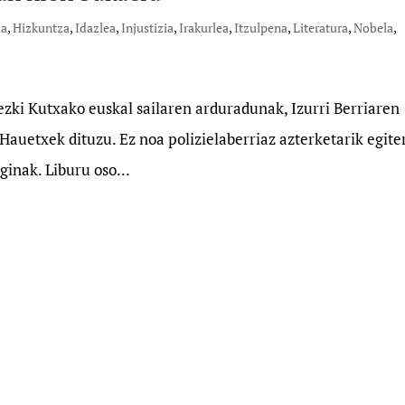
za
,
Hizkuntza
,
Idazlea
,
Injustizia
,
Irakurlea
,
Itzulpena
,
Literatura
,
Nobela
,
ezki Kutxako euskal sailaren arduradunak, Izurri Berriaren
 Hauetxek dituzu. Ez noa polizielaberriaz azterketarik egite
ginak. Liburu oso...