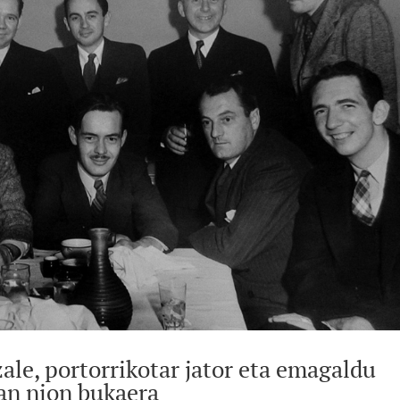
ale, portorrikotar jator eta emagaldu
an nion bukaera