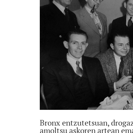
Bronx entzutetsuan, drogaz
amoltsu askoren artean em