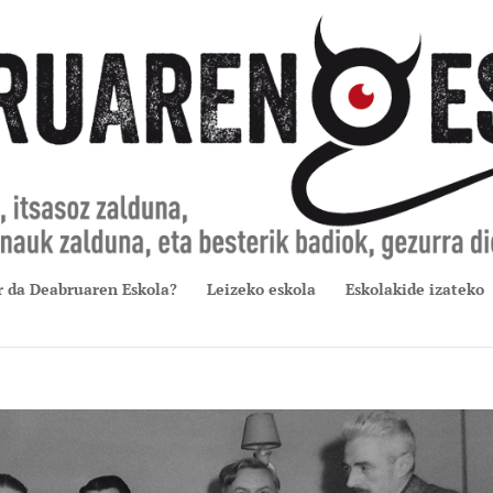
r da Deabruaren Eskola?
Leizeko eskola
Eskolakide izateko