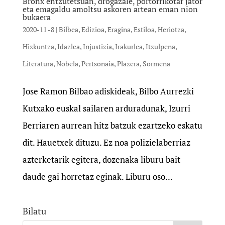
Bronx entzutetsuan, drogazale, portorrikotar jator
eta emagaldu amoltsu askoren artean eman nion
bukaera
2020-11 -8
|
Bilbea
,
Edizioa
,
Eragina
,
Estiloa
,
Heriotza
,
Hizkuntza
,
Idazlea
,
Injustizia
,
Irakurlea
,
Itzulpena
,
Literatura
,
Nobela
,
Pertsonaia
,
Plazera
,
Sormena
Jose Ramon Bilbao adiskideak, Bilbo Aurrezki
Kutxako euskal sailaren arduradunak, Izurri
Berriaren aurrean hitz batzuk ezartzeko eskatu
dit. Hauetxek dituzu. Ez noa polizielaberriaz
azterketarik egitera, dozenaka liburu bait
daude gai horretaz eginak. Liburu oso...
Bilatu