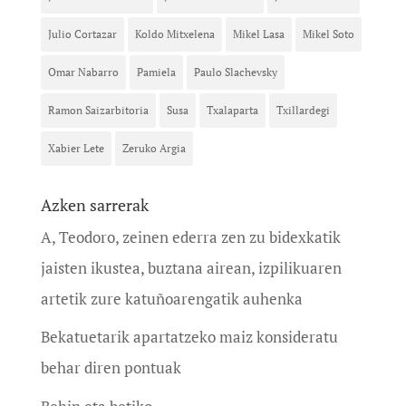
Julio Cortazar
Koldo Mitxelena
Mikel Lasa
Mikel Soto
Omar Nabarro
Pamiela
Paulo Slachevsky
Ramon Saizarbitoria
Susa
Txalaparta
Txillardegi
Xabier Lete
Zeruko Argia
Azken sarrerak
A, Teodoro, zeinen ederra zen zu bidexkatik
jaisten ikustea, buztana airean, izpilikuaren
artetik zure katuñoarengatik auhenka
Bekatuetarik apartatzeko maiz konsideratu
behar diren pontuak