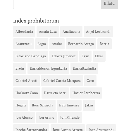
Index prohibitorum
Alberdania
Amaia Lasa
Anaitasuna
Anjel Lertxundi
Arantzazu
Argia
Axular
Bernardo Atxaga
Berria
Bitoriano Gandiaga
Edorta Jimenez
Egan
Elkar
Erein
Euskaldunon Egunkaria
Euskaltzaindia
Gabriel Aresti
Gabriel Garcia Marquez
Gero
Harkaitz Cano
Harri eta herri
Hasier Etxeberria
Hegats
Ibon Sarasola
Irati Jimenez
Jakin
Jon Alonso
Jon Arano
Jon Mirande
Joseba Sarrionandia
Joxe Austin Arrieta
Joxe Azurmendi