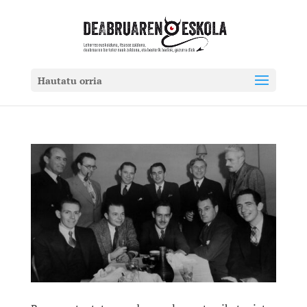
Hautatu orria