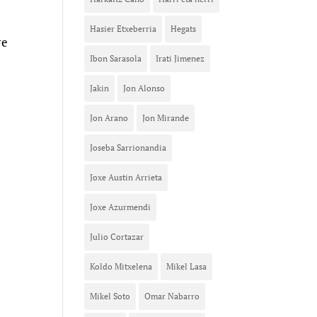
Hasier Etxeberria
Hegats
re
Ibon Sarasola
Irati Jimenez
Jakin
Jon Alonso
Jon Arano
Jon Mirande
Joseba Sarrionandia
Joxe Austin Arrieta
Joxe Azurmendi
Julio Cortazar
Koldo Mitxelena
Mikel Lasa
Mikel Soto
Omar Nabarro