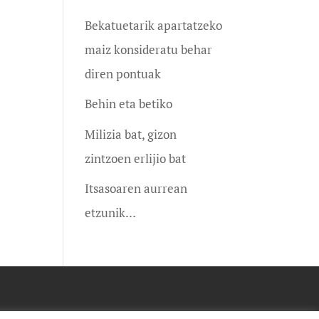
Bekatuetarik apartatzeko
maiz konsideratu behar
diren pontuak
Behin eta betiko
Milizia bat, gizon
zintzoen erlijio bat
Itsasoaren aurrean
etzunik…