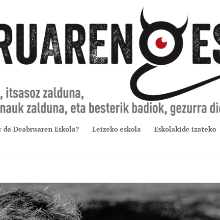
r da Deabruaren Eskola?
Leizeko eskola
Eskolakide izateko