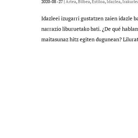
2020-08 -27
|
Artea
,
Bilbea
,
Estiloa
,
Idazlea
,
Irakurle
Idazleei izugarri gustatzen zaien idazle 
narrazio liburuetako bati. ¿De qué habl
maitasunaz hitz egiten dugunean? Lilurat