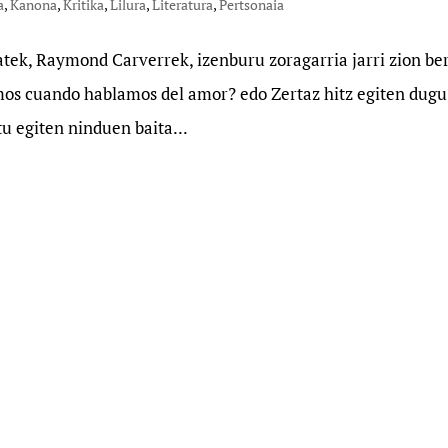
a
,
Kanona
,
Kritika
,
Lilura
,
Literatura
,
Pertsonaia
batek, Raymond Carverrek, izenburu zoragarria jarri zion be
amos cuando hablamos del amor? edo Zertaz hitz egiten dugu
u egiten ninduen baita...