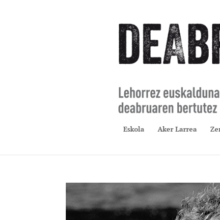
Eskola
Aker Larrea
Ze