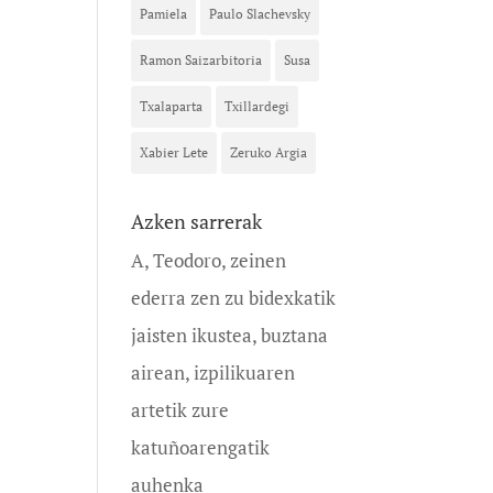
Pamiela
Paulo Slachevsky
Ramon Saizarbitoria
Susa
Txalaparta
Txillardegi
Xabier Lete
Zeruko Argia
Azken sarrerak
A, Teodoro, zeinen
ederra zen zu bidexkatik
jaisten ikustea, buztana
airean, izpilikuaren
artetik zure
katuñoarengatik
auhenka