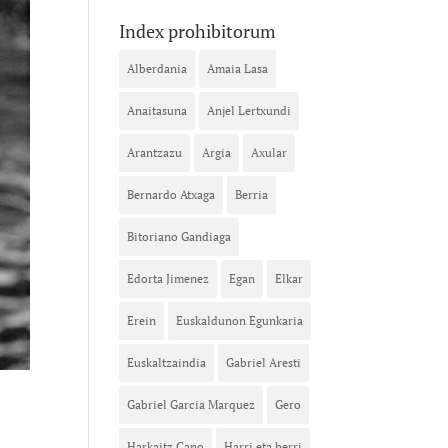
Index prohibitorum
Alberdania
Amaia Lasa
Anaitasuna
Anjel Lertxundi
Arantzazu
Argia
Axular
Bernardo Atxaga
Berria
Bitoriano Gandiaga
Edorta Jimenez
Egan
Elkar
Erein
Euskaldunon Egunkaria
Euskaltzaindia
Gabriel Aresti
Gabriel Garcia Marquez
Gero
Harkaitz Cano
Harri eta herri