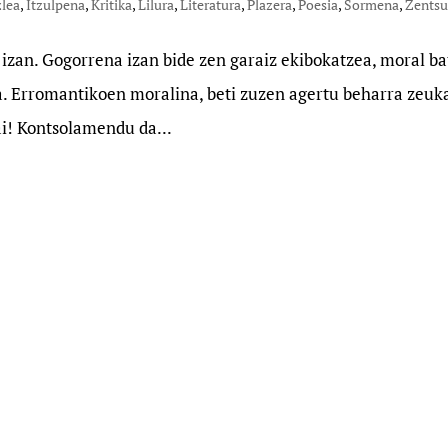
zlea
,
Itzulpena
,
Kritika
,
Lilura
,
Literatura
,
Plazera
,
Poesia
,
Sormena
,
Zentsu
 izan. Gogorrena izan bide zen garaiz ekibokatzea, moral ba
a. Erromantikoen moralina, beti zuzen agertu beharra zeuk
Bai! Kontsolamendu da...