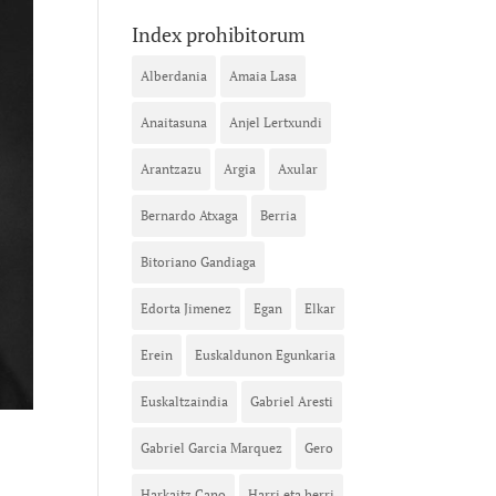
Index prohibitorum
Alberdania
Amaia Lasa
Anaitasuna
Anjel Lertxundi
Arantzazu
Argia
Axular
Bernardo Atxaga
Berria
Bitoriano Gandiaga
Edorta Jimenez
Egan
Elkar
Erein
Euskaldunon Egunkaria
Euskaltzaindia
Gabriel Aresti
Gabriel Garcia Marquez
Gero
Harkaitz Cano
Harri eta herri