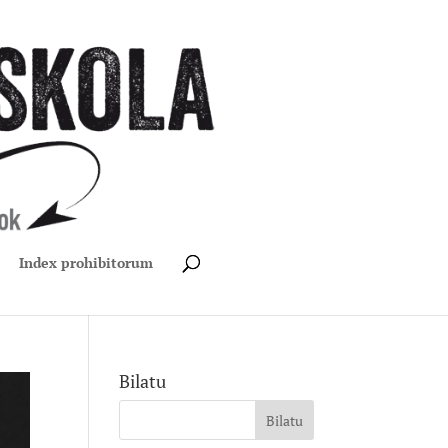
Index prohibitorum
Bilatu