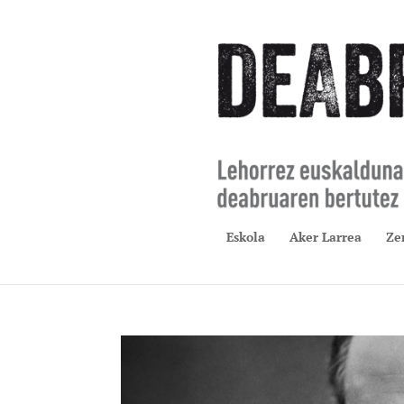
Eskola
Aker Larrea
Ze