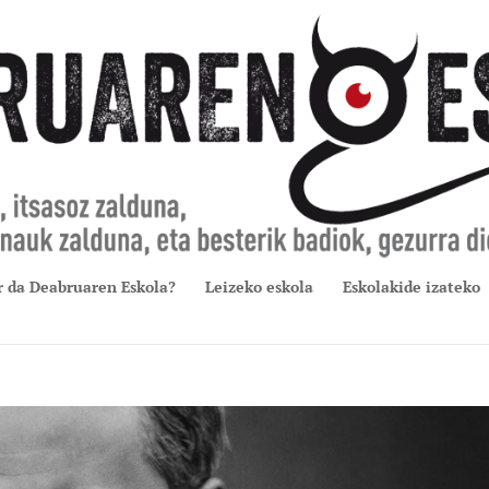
r da Deabruaren Eskola?
Leizeko eskola
Eskolakide izateko