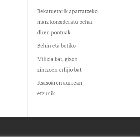
Bekatuetarik apartatzeko
maiz konsideratu behar
diren pontuak
Behin eta betiko
Milizia bat, gizon
zintzoen erlijio bat
Itsasoaren aurrean
etzunik…