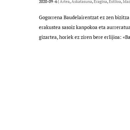
2020-09 -6
|
Artea
,
Askatasuna
,
Eragina
,
Estiloa
,
Ida
Gogorrena Baudelairentzat ez zen bizitza
erakustea sasoiz kanpokoa eta aurreratu
gizartea, horiek ez ziren bere erlijioa: «