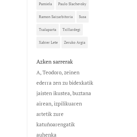
Pamiela
Paulo Slachevsky
Ramon Saizarbitoria
Susa
Txalaparta
Txillardegi
Xabier Lete
Zeruko Argia
Azken sarrerak
A, Teodoro, zeinen
ederra zen zu bidexkatik
jaisten ikustea, buztana
airean, izpilikuaren
artetik zure
katuñoarengatik
auhenka