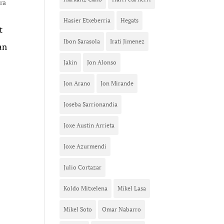
ra
Hasier Etxeberria
Hegats
t
Ibon Sarasola
Irati Jimenez
an
Jakin
Jon Alonso
Jon Arano
Jon Mirande
Joseba Sarrionandia
Joxe Austin Arrieta
Joxe Azurmendi
Julio Cortazar
Koldo Mitxelena
Mikel Lasa
Mikel Soto
Omar Nabarro