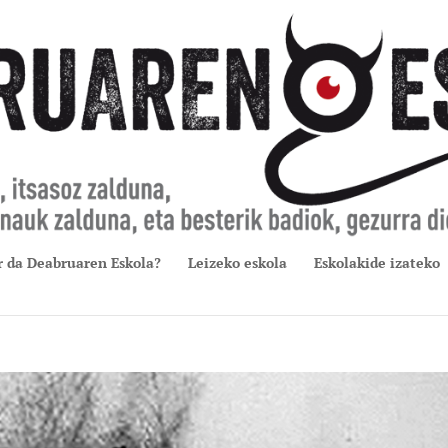
r da Deabruaren Eskola?
Leizeko eskola
Eskolakide izateko