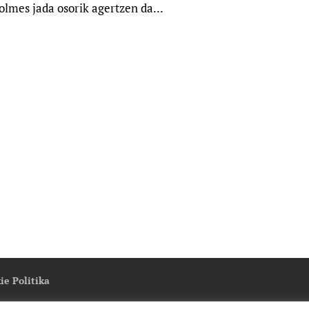
lmes jada osorik agertzen da...
ie Politika