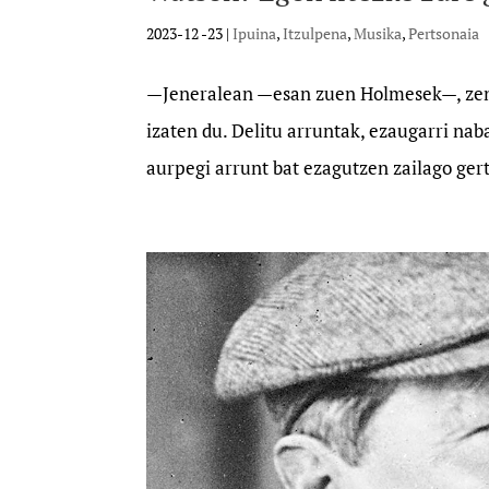
2023-12 -23
|
Ipuina
,
Itzulpena
,
Musika
,
Pertsonaia
—Jeneralean —esan zuen Holmesek—, zenba
izaten du. Delitu arruntak, ezaugarri na
aurpegi arrunt bat ezagutzen zailago gert