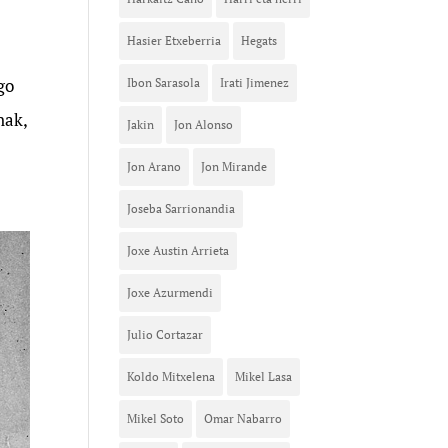
Hasier Etxeberria
Hegats
go
Ibon Sarasola
Irati Jimenez
nak,
Jakin
Jon Alonso
Jon Arano
Jon Mirande
Joseba Sarrionandia
Joxe Austin Arrieta
Joxe Azurmendi
Julio Cortazar
Koldo Mitxelena
Mikel Lasa
Mikel Soto
Omar Nabarro