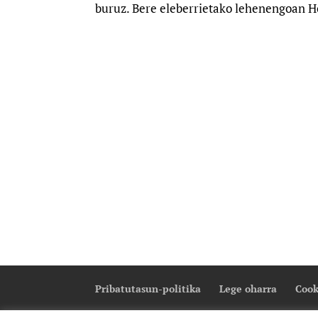
buruz. Bere eleberrietako lehenengoan Ho
Pribatutasun-politika
Lege oharra
Cook