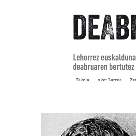
Eskola
Aker Larrea
Ze