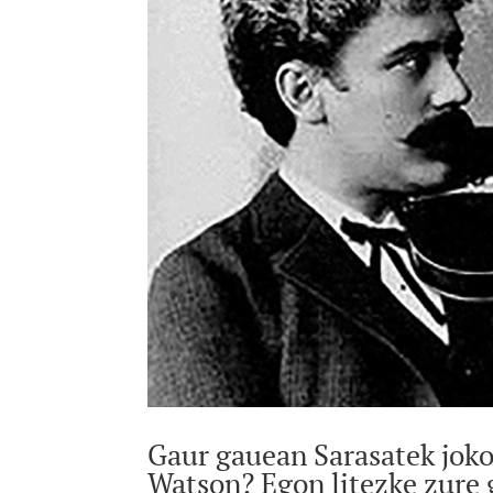
Gaur gauean Sarasatek joko 
Watson? Egon litezke zure 