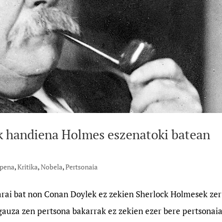
ik handiena Holmes eszenatoki batean
lpena
,
Kritika
,
Nobela
,
Pertsonaia
garai bat non Conan Doylek ez zekien Sherlock Holmesek zer
auza zen pertsona bakarrak ez zekien ezer bere pertsonaia