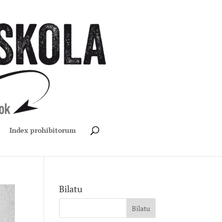
Index prohibitorum
Bilatu