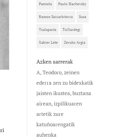
Pamiela
Paulo Slachevsky
Ramon Saizarbitoria
Susa
Txalaparta
Txillardegi
Xabier Lete
Zeruko Argia
Azken sarrerak
A, Teodoro, zeinen
ederra zen zu bidexkatik
jaisten ikustea, buztana
airean, izpilikuaren
artetik zure
katuñoarengatik
ri
auhenka