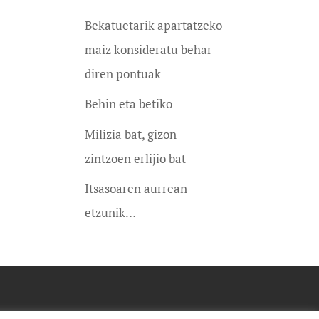
Bekatuetarik apartatzeko
maiz konsideratu behar
diren pontuak
Behin eta betiko
Milizia bat, gizon
zintzoen erlijio bat
Itsasoaren aurrean
etzunik…