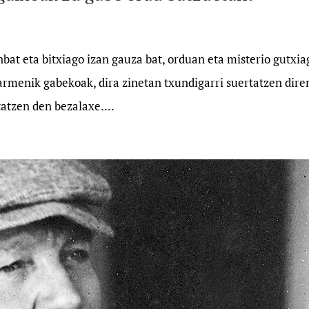
t eta bitxiago izan gauza bat, orduan eta misterio gutxia
barmenik gabekoak, dira zinetan txundigarri suertatzen dire
atzen den bezalaxe....