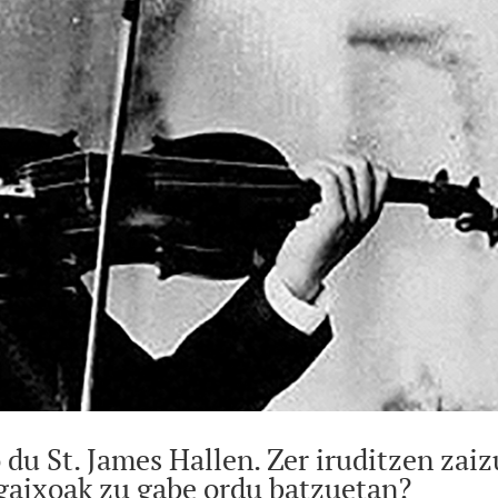
du St. James Hallen. Zer iruditzen zaiz
gaixoak zu gabe ordu batzuetan?