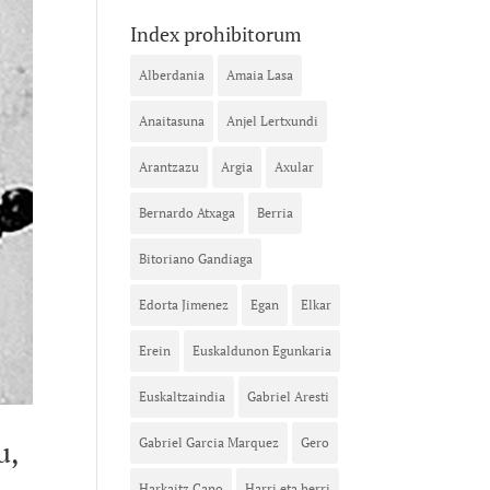
Index prohibitorum
Alberdania
Amaia Lasa
Anaitasuna
Anjel Lertxundi
Arantzazu
Argia
Axular
Bernardo Atxaga
Berria
Bitoriano Gandiaga
Edorta Jimenez
Egan
Elkar
Erein
Euskaldunon Egunkaria
Euskaltzaindia
Gabriel Aresti
u,
Gabriel Garcia Marquez
Gero
Harkaitz Cano
Harri eta herri