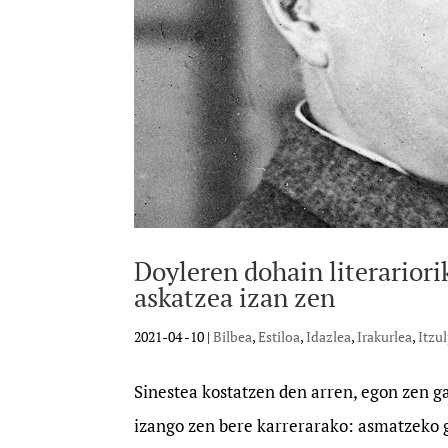
Doyleren dohain literarior
askatzea izan zen
2021-04 -10
|
Bilbea
,
Estiloa
,
Idazlea
,
Irakurlea
,
Itzu
Sinestea kostatzen den arren, egon zen 
izango zen bere karrerarako: asmatzeko g