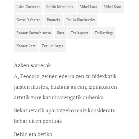
Julio Cortazar
Koldo Mitxelena
Mikel Lasa
Mikel Soto
Omar Nabarro
Pamiela
Paulo Slachevsky
Ramon Saizarbitoria
Susa
Txalaparta
Txillardegi
Xabier Lete
Zeruko Argia
Azken sarrerak
A, Teodoro, zeinen ederra zen zu bidexkatik
jaisten ikustea, buztana airean, izpilikuaren
artetik zure katuñoarengatik auhenka
Bekatuetarik apartatzeko maiz konsideratu
behar diren pontuak
Behin eta betiko