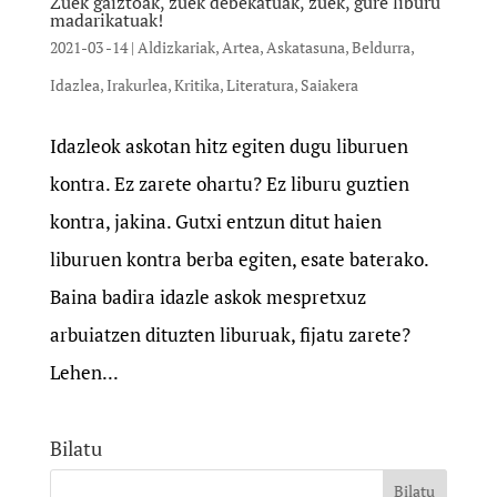
Zuek gaiztoak, zuek debekatuak, zuek, gure liburu
madarikatuak!
2021-03 -14
|
Aldizkariak
,
Artea
,
Askatasuna
,
Beldurra
,
Idazlea
,
Irakurlea
,
Kritika
,
Literatura
,
Saiakera
Idazleok askotan hitz egiten dugu liburuen
kontra. Ez zarete ohartu? Ez liburu guztien
kontra, jakina. Gutxi entzun ditut haien
liburuen kontra berba egiten, esate baterako.
Baina badira idazle askok mespretxuz
arbuiatzen dituzten liburuak, fijatu zarete?
Lehen...
Bilatu