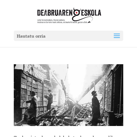
Hautatu orria