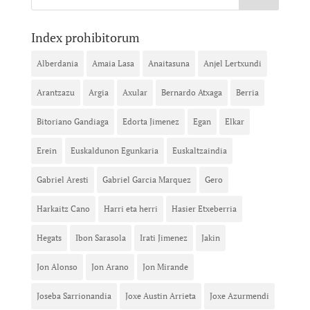
Index prohibitorum
Alberdania
Amaia Lasa
Anaitasuna
Anjel Lertxundi
Arantzazu
Argia
Axular
Bernardo Atxaga
Berria
Bitoriano Gandiaga
Edorta Jimenez
Egan
Elkar
Erein
Euskaldunon Egunkaria
Euskaltzaindia
Gabriel Aresti
Gabriel Garcia Marquez
Gero
Harkaitz Cano
Harri eta herri
Hasier Etxeberria
Hegats
Ibon Sarasola
Irati Jimenez
Jakin
Jon Alonso
Jon Arano
Jon Mirande
Joseba Sarrionandia
Joxe Austin Arrieta
Joxe Azurmendi