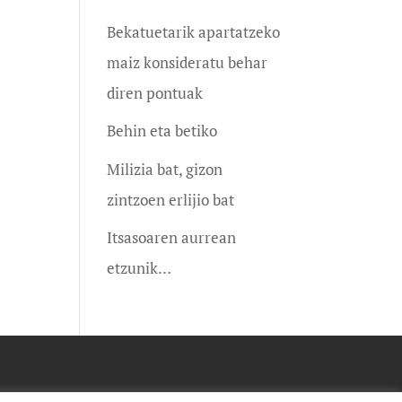
Bekatuetarik apartatzeko
maiz konsideratu behar
diren pontuak
Behin eta betiko
Milizia bat, gizon
zintzoen erlijio bat
Itsasoaren aurrean
etzunik…