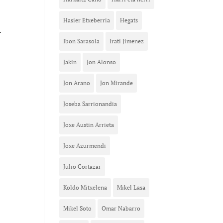
Hasier Etxeberria
Hegats
.
Ibon Sarasola
Irati Jimenez
Jakin
Jon Alonso
Jon Arano
Jon Mirande
Joseba Sarrionandia
Joxe Austin Arrieta
Joxe Azurmendi
Julio Cortazar
Koldo Mitxelena
Mikel Lasa
Mikel Soto
Omar Nabarro