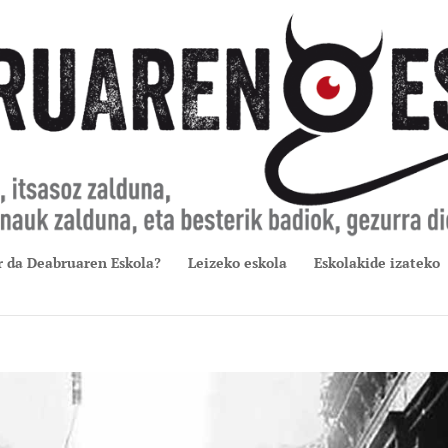
r da Deabruaren Eskola?
Leizeko eskola
Eskolakide izateko