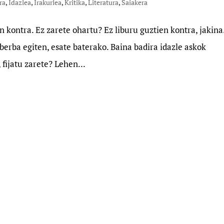
ra
,
Idazlea
,
Irakurlea
,
Kritika
,
Literatura
,
Saiakera
n kontra. Ez zarete ohartu? Ez liburu guztien kontra, jakina
berba egiten, esate baterako. Baina badira idazle askok
fijatu zarete? Lehen...