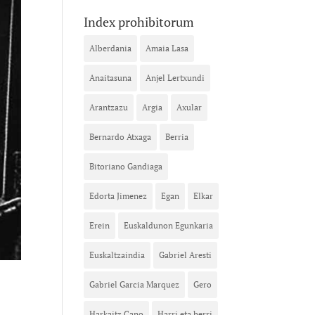
Index prohibitorum
Alberdania
Amaia Lasa
Anaitasuna
Anjel Lertxundi
Arantzazu
Argia
Axular
Bernardo Atxaga
Berria
Bitoriano Gandiaga
Edorta Jimenez
Egan
Elkar
Erein
Euskaldunon Egunkaria
Euskaltzaindia
Gabriel Aresti
Gabriel Garcia Marquez
Gero
Harkaitz Cano
Harri eta herri