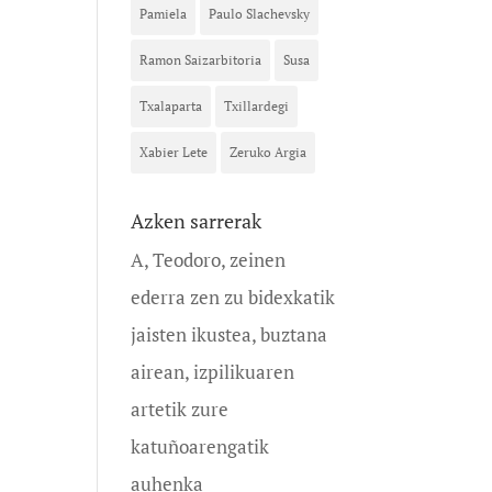
Pamiela
Paulo Slachevsky
Ramon Saizarbitoria
Susa
Txalaparta
Txillardegi
Xabier Lete
Zeruko Argia
Azken sarrerak
A, Teodoro, zeinen
ederra zen zu bidexkatik
jaisten ikustea, buztana
airean, izpilikuaren
artetik zure
katuñoarengatik
auhenka