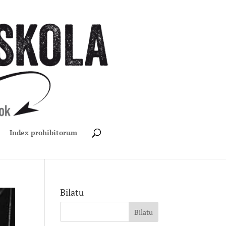
Index prohibitorum
Bilatu