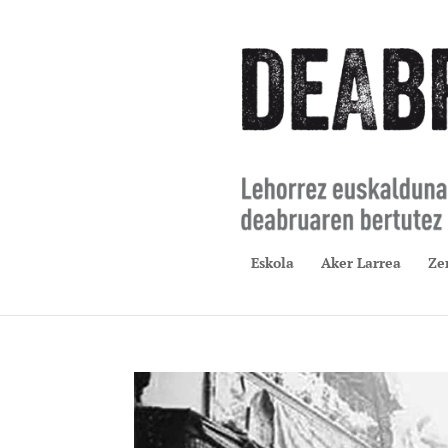
Eskola
Aker Larrea
Ze