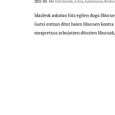
2021-03 -14
|
Aldizkariak
,
Artea
,
Askatasuna
,
Beldur
Idazleok askotan hitz egiten dugu liburue
Gutxi entzun ditut haien liburuen kontra 
mespretxuz arbuiatzen dituzten liburuak, 