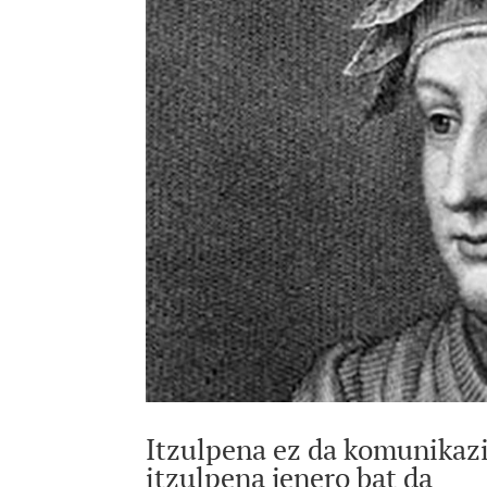
Itzulpena ez da komunikazi
itzulpena jenero bat da