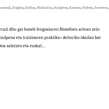
kumeak
,
Eragina
,
Estiloa
,
Hizkuntza
,
Itzulpena
,
Kanona
,
Nobela
,
Sormena
,
razi ditu gai honek lengoaiaren filosofoen artean zein
tzulpena eta traizioaren praktika» deituriko idazlan bat
oa salatzen eta euskal...