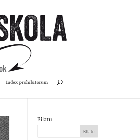
Index prohibitorum
Bilatu