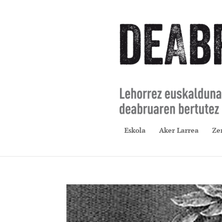
Eskola
Aker Larrea
Ze