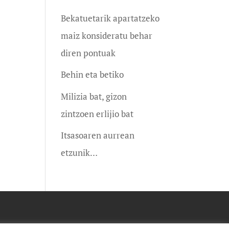
Bekatuetarik apartatzeko
maiz konsideratu behar
diren pontuak
Behin eta betiko
Milizia bat, gizon
zintzoen erlijio bat
Itsasoaren aurrean
etzunik…