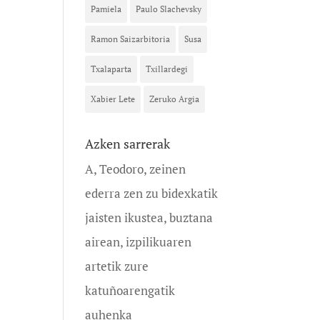
Pamiela
Paulo Slachevsky
Ramon Saizarbitoria
Susa
Txalaparta
Txillardegi
Xabier Lete
Zeruko Argia
Azken sarrerak
A, Teodoro, zeinen
ederra zen zu bidexkatik
jaisten ikustea, buztana
airean, izpilikuaren
artetik zure
katuñoarengatik
auhenka