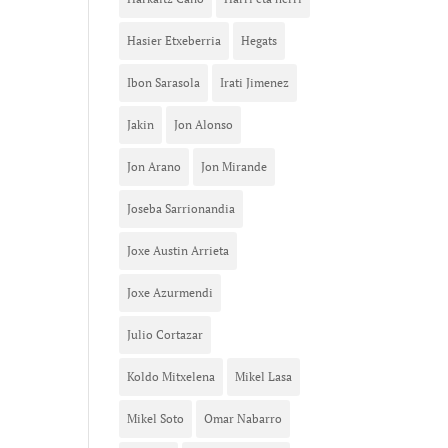
Hasier Etxeberria
Hegats
Ibon Sarasola
Irati Jimenez
Jakin
Jon Alonso
Jon Arano
Jon Mirande
Joseba Sarrionandia
Joxe Austin Arrieta
Joxe Azurmendi
Julio Cortazar
Koldo Mitxelena
Mikel Lasa
Mikel Soto
Omar Nabarro