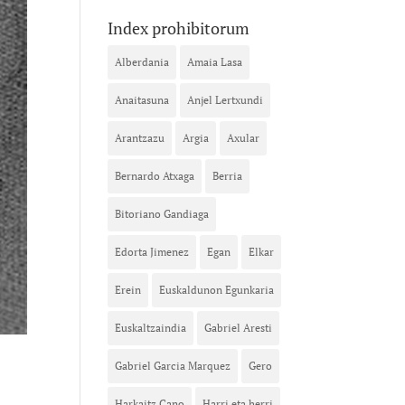
Index prohibitorum
Alberdania
Amaia Lasa
Anaitasuna
Anjel Lertxundi
Arantzazu
Argia
Axular
Bernardo Atxaga
Berria
Bitoriano Gandiaga
Edorta Jimenez
Egan
Elkar
Erein
Euskaldunon Egunkaria
Euskaltzaindia
Gabriel Aresti
Gabriel Garcia Marquez
Gero
Harkaitz Cano
Harri eta herri