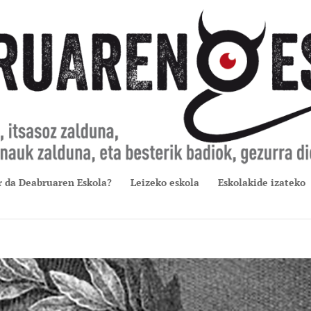
r da Deabruaren Eskola?
Leizeko eskola
Eskolakide izateko