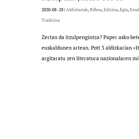
2020-08 -28
|
Aldizkariak
,
Bilbea
,
Edizioa
,
Egia
,
Ema
Tradizioa
Zertan da itzulpengintza? Paper asko bete
euskaldunen artean. Pott 3 aldizkarian «I
argitaratu zen literatura nazionalaren mit