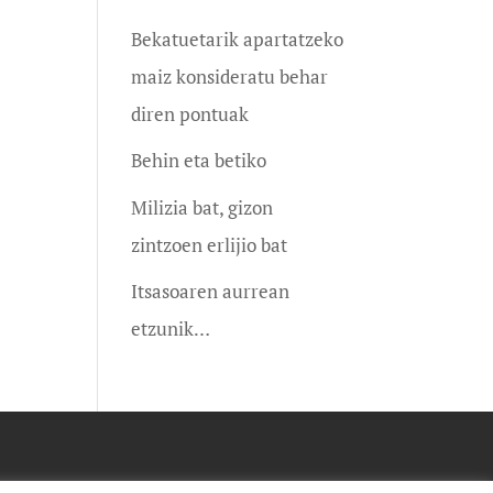
Bekatuetarik apartatzeko
maiz konsideratu behar
diren pontuak
Behin eta betiko
Milizia bat, gizon
zintzoen erlijio bat
Itsasoaren aurrean
etzunik…