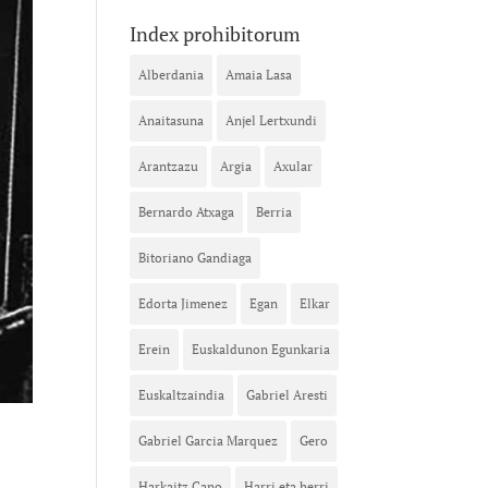
Index prohibitorum
Alberdania
Amaia Lasa
Anaitasuna
Anjel Lertxundi
Arantzazu
Argia
Axular
Bernardo Atxaga
Berria
Bitoriano Gandiaga
Edorta Jimenez
Egan
Elkar
Erein
Euskaldunon Egunkaria
Euskaltzaindia
Gabriel Aresti
Gabriel Garcia Marquez
Gero
Harkaitz Cano
Harri eta herri