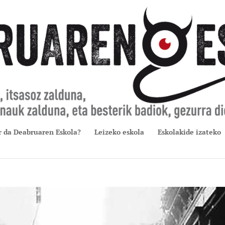
r da Deabruaren Eskola?
Leizeko eskola
Eskolakide izateko