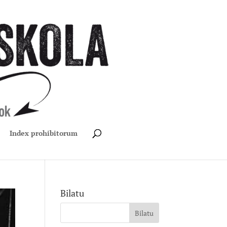
Index prohibitorum
Bilatu