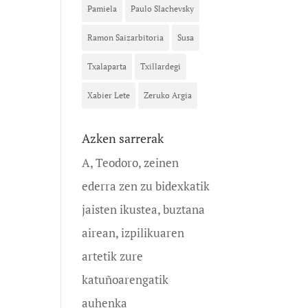
Pamiela
Paulo Slachevsky
Ramon Saizarbitoria
Susa
Txalaparta
Txillardegi
Xabier Lete
Zeruko Argia
Azken sarrerak
A, Teodoro, zeinen
ederra zen zu bidexkatik
jaisten ikustea, buztana
airean, izpilikuaren
artetik zure
katuñoarengatik
auhenka