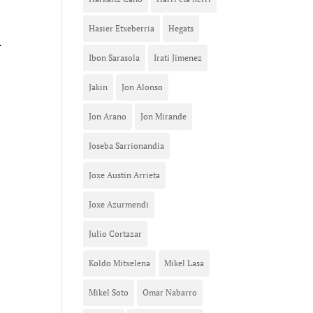
Hasier Etxeberria
Hegats
.
Ibon Sarasola
Irati Jimenez
Jakin
Jon Alonso
Jon Arano
Jon Mirande
Joseba Sarrionandia
Joxe Austin Arrieta
Joxe Azurmendi
Julio Cortazar
Koldo Mitxelena
Mikel Lasa
Mikel Soto
Omar Nabarro