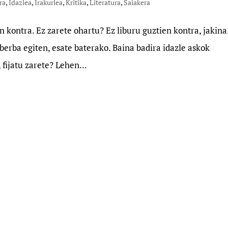
ra
,
Idazlea
,
Irakurlea
,
Kritika
,
Literatura
,
Saiakera
n kontra. Ez zarete ohartu? Ez liburu guztien kontra, jakina
berba egiten, esate baterako. Baina badira idazle askok
fijatu zarete? Lehen...