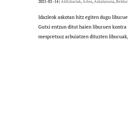
2021-03 -14
|
Aldizkariak
,
Artea
,
Askatasuna
,
Beldur
Idazleok askotan hitz egiten dugu liburue
Gutxi entzun ditut haien liburuen kontra 
mespretxuz arbuiatzen dituzten liburuak, 