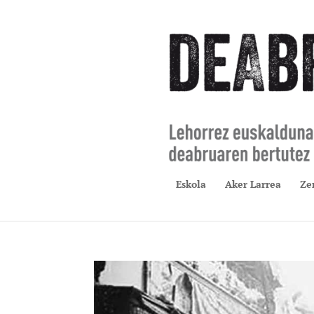
Eskola
Aker Larrea
Ze