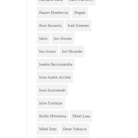
Hasier Etxeberria
Hegats
Ibon Sarasola
Irati Jimenez
Jakin
Jon Alonso
Jon Arano
Jon Mirande
Joseba Sarrionandia
Joxe Austin Arrieta
Joxe Azurmendi
Julio Cortazar
Koldo Mitxelena
Mikel Lasa
Mikel Soto
Omar Nabarro