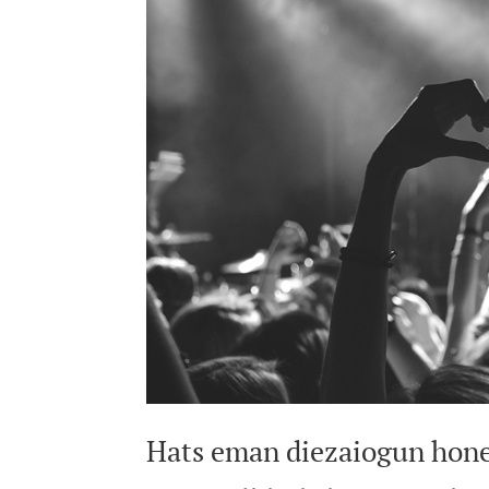
Hats eman diezaiogun hone