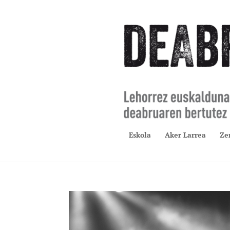
Eskola
Aker Larrea
Ze