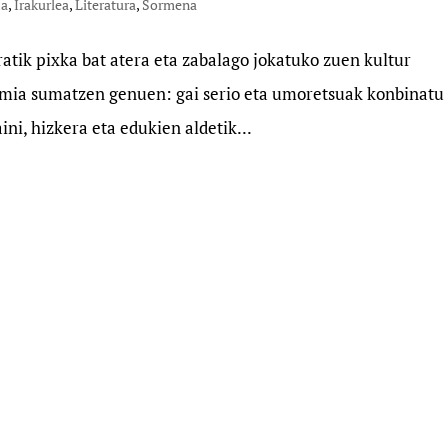
za
,
Irakurlea
,
Literatura
,
Sormena
atik pixka bat atera eta zabalago jokatuko zuen kultur
remia sumatzen genuen: gai serio eta umoretsuak konbinatu
ni, hizkera eta edukien aldetik...