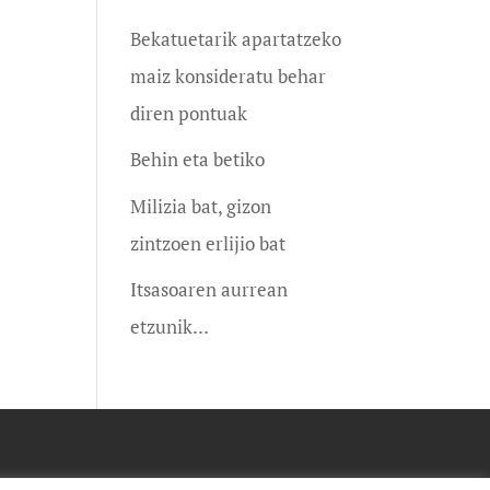
Bekatuetarik apartatzeko
maiz konsideratu behar
diren pontuak
Behin eta betiko
Milizia bat, gizon
zintzoen erlijio bat
Itsasoaren aurrean
etzunik…