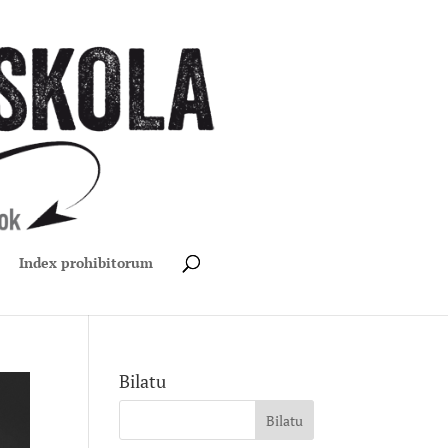
Index prohibitorum
Bilatu