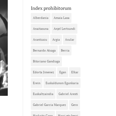
Index prohibitorum
Alberdania
Amaia Lasa
Anaitasuna
Anjel Lertxundi
Arantzazu
Argia
Axular
Bernardo Atxaga
Berria
Bitoriano Gandiaga
Edorta Jimenez
Egan
Elkar
Erein
Euskaldunon Egunkaria
Euskaltzaindia
Gabriel Aresti
Gabriel Garcia Marquez
Gero
Harkaitz Cano
Harri eta herri