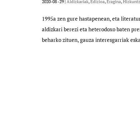
2020-08 -29
|
Aldizkariak
,
Edizioa
,
Eragina
,
Hizkunt
1995a zen gure hastapenean, eta literatur
aldizkari berezi eta heterodoxo baten p
beharko zituen, gauza interesgarriak eskai