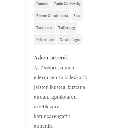
Pamiela
Paulo Slachevsky
Ramon Saizarbitoria
Susa
Txalaparta
Txillardegi
Xabier Lete
Zeruko Argia
Azken sarrerak
A, Teodoro, zeinen
ederra zen zu bidexkatik
jaisten ikustea, buztana
airean, izpilikuaren
artetik zure
katuñoarengatik
auhenka