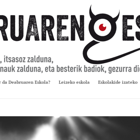
r da Deabruaren Eskola?
Leizeko eskola
Eskolakide izateko