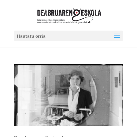
Hautatu orria