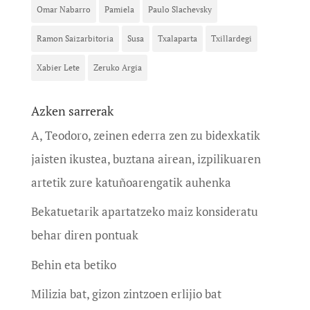
Omar Nabarro
Pamiela
Paulo Slachevsky
Ramon Saizarbitoria
Susa
Txalaparta
Txillardegi
Xabier Lete
Zeruko Argia
Azken sarrerak
A, Teodoro, zeinen ederra zen zu bidexkatik
jaisten ikustea, buztana airean, izpilikuaren
artetik zure katuñoarengatik auhenka
Bekatuetarik apartatzeko maiz konsideratu
behar diren pontuak
Behin eta betiko
Milizia bat, gizon zintzoen erlijio bat