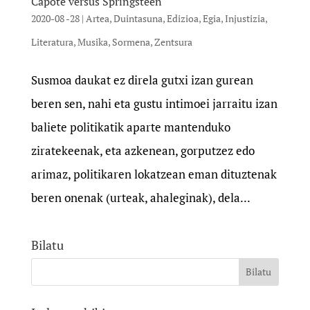
Capote versus Springsteen
2020-08 -28
|
Artea
,
Duintasuna
,
Edizioa
,
Egia
,
Injustizia
,
Literatura
,
Musika
,
Sormena
,
Zentsura
Susmoa daukat ez direla gutxi izan gurean
beren sen, nahi eta gustu intimoei jarraitu izan
baliete politikatik aparte mantenduko
ziratekeenak, eta azkenean, gorputzez edo
arimaz, politikaren lokatzean eman dituztenak
beren onenak (urteak, ahaleginak), dela...
Bilatu