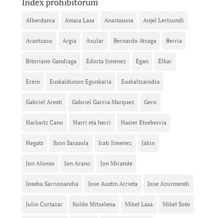
Index prohibitorum
Alberdania
Amaia Lasa
Anaitasuna
Anjel Lertxundi
Arantzazu
Argia
Axular
Bernardo Atxaga
Berria
Bitoriano Gandiaga
Edorta Jimenez
Egan
Elkar
Erein
Euskaldunon Egunkaria
Euskaltzaindia
Gabriel Aresti
Gabriel Garcia Marquez
Gero
Harkaitz Cano
Harri eta herri
Hasier Etxeberria
Hegats
Ibon Sarasola
Irati Jimenez
Jakin
Jon Alonso
Jon Arano
Jon Mirande
Joseba Sarrionandia
Joxe Austin Arrieta
Joxe Azurmendi
Julio Cortazar
Koldo Mitxelena
Mikel Lasa
Mikel Soto