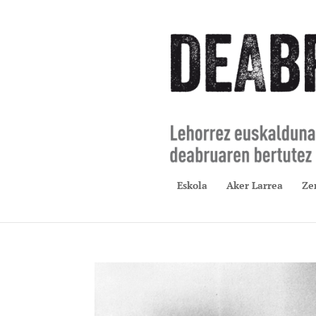
Eskola
Aker Larrea
Ze