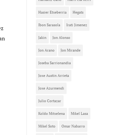
Hasier Etxeberria
Hegats
Ibon Sarasola
Irati Jimenez
ez
tan
Jakin
Jon Alonso
Jon Arano
Jon Mirande
Joseba Sarrionandia
Joxe Austin Arrieta
Joxe Azurmendi
Julio Cortazar
Koldo Mitxelena
Mikel Lasa
Mikel Soto
Omar Nabarro