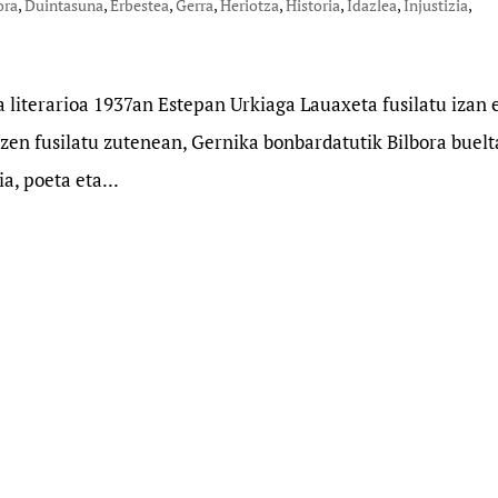
ora
,
Duintasuna
,
Erbestea
,
Gerra
,
Heriotza
,
Historia
,
Idazlea
,
Injustizia
,
literarioa 1937an Estepan Urkiaga Lauaxeta fusilatu izan 
zen fusilatu zutenean, Gernika bonbardatutik Bilbora buel
ia, poeta eta...