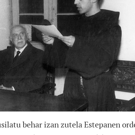
usilatu behar izan zutela Estepanen ord