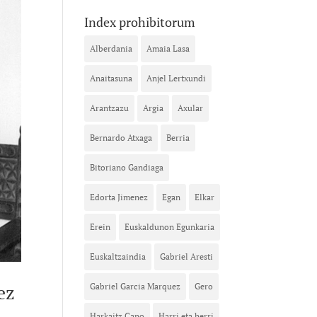
Index prohibitorum
Alberdania
Amaia Lasa
Anaitasuna
Anjel Lertxundi
Arantzazu
Argia
Axular
Bernardo Atxaga
Berria
Bitoriano Gandiaga
Edorta Jimenez
Egan
Elkar
Erein
Euskaldunon Egunkaria
Euskaltzaindia
Gabriel Aresti
ez
Gabriel Garcia Marquez
Gero
Harkaitz Cano
Harri eta herri