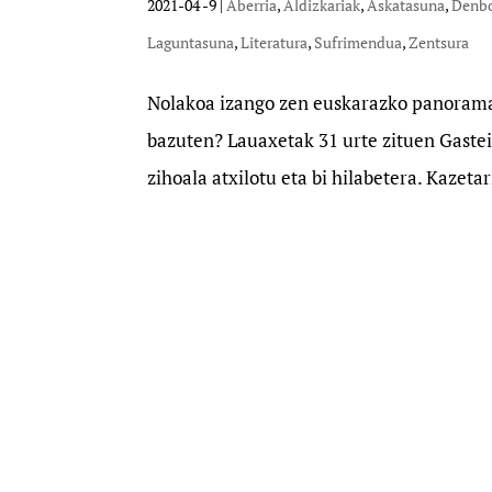
2021-04 -9
|
Aberria
,
Aldizkariak
,
Askatasuna
,
Denb
Laguntasuna
,
Literatura
,
Sufrimendua
,
Zentsura
Nolakoa izango zen euskarazko panorama 
bazuten? Lauaxetak 31 urte zituen Gastei
zihoala atxilotu eta bi hilabetera. Kazetar