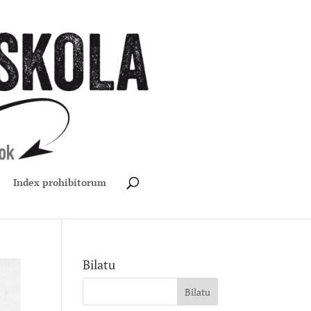
Index prohibitorum
Bilatu