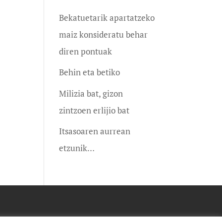
Bekatuetarik apartatzeko
maiz konsideratu behar
diren pontuak
Behin eta betiko
Milizia bat, gizon
zintzoen erlijio bat
Itsasoaren aurrean
etzunik…