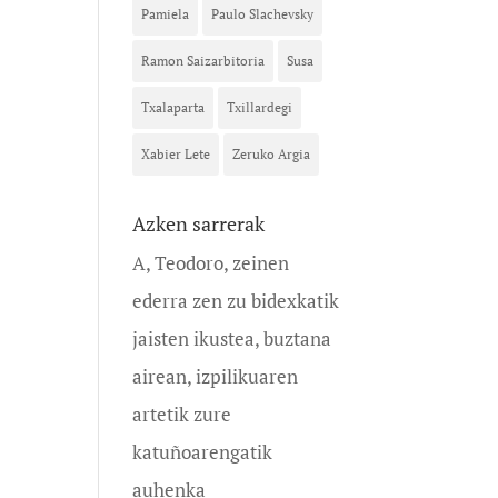
Pamiela
Paulo Slachevsky
Ramon Saizarbitoria
Susa
Txalaparta
Txillardegi
Xabier Lete
Zeruko Argia
Azken sarrerak
A, Teodoro, zeinen
ederra zen zu bidexkatik
jaisten ikustea, buztana
airean, izpilikuaren
artetik zure
katuñoarengatik
auhenka