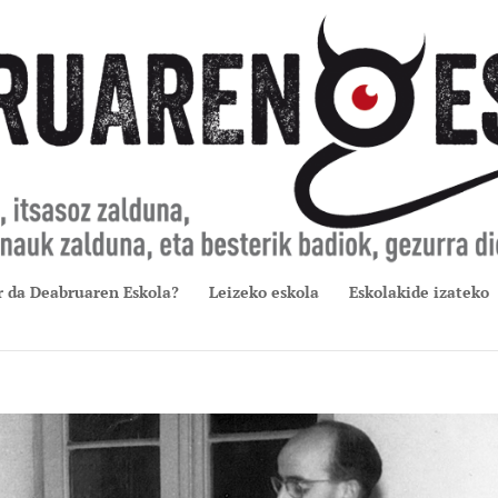
r da Deabruaren Eskola?
Leizeko eskola
Eskolakide izateko