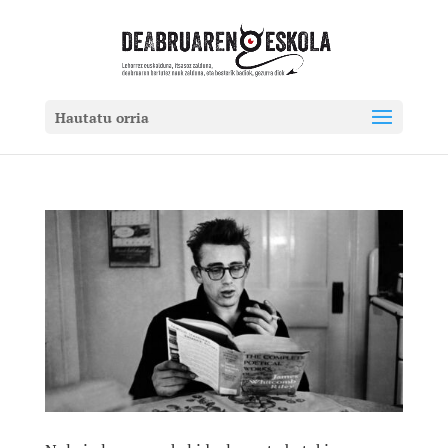
Hautatu orria