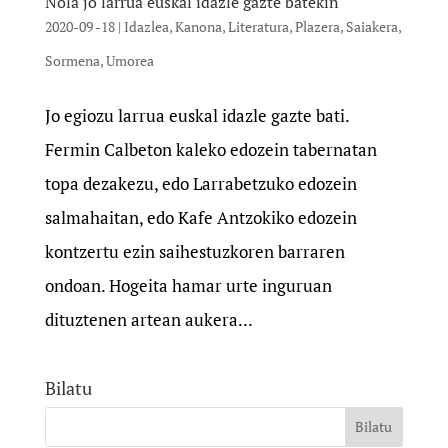
Nola jo larrua euskal idazle gazte batekin
2020-09 -18
|
Idazlea
,
Kanona
,
Literatura
,
Plazera
,
Saiakera
,
Sormena
,
Umorea
Jo egiozu larrua euskal idazle gazte bati.
Fermin Calbeton kaleko edozein tabernatan
topa dezakezu, edo Larrabetzuko edozein
salmahaitan, edo Kafe Antzokiko edozein
kontzertu ezin saihestuzkoren barraren
ondoan. Hogeita hamar urte inguruan
dituztenen artean aukera...
Bilatu