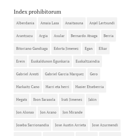
Index prohibitorum
Alberdania
Amaia Lasa
Anaitasuna
Anjel Lertxundi
Arantzazu
Argia
Axular
Bernardo Atxaga
Berria
Bitoriano Gandiaga
Edorta Jimenez
Egan
Elkar
Erein
Euskaldunon Egunkaria
Euskaltzaindia
Gabriel Aresti
Gabriel Garcia Marquez
Gero
Harkaitz Cano
Harri eta herri
Hasier Etxeberria
Hegats
Ibon Sarasola
Irati Jimenez
Jakin
Jon Alonso
Jon Arano
Jon Mirande
Joseba Sarrionandia
Joxe Austin Arrieta
Joxe Azurmendi