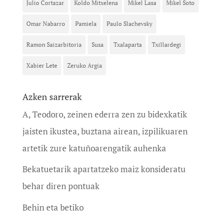
Julio Cortazar
Koldo Mitxelena
Mikel Lasa
Mikel Soto
Omar Nabarro
Pamiela
Paulo Slachevsky
Ramon Saizarbitoria
Susa
Txalaparta
Txillardegi
Xabier Lete
Zeruko Argia
Azken sarrerak
A, Teodoro, zeinen ederra zen zu bidexkatik
jaisten ikustea, buztana airean, izpilikuaren
artetik zure katuñoarengatik auhenka
Bekatuetarik apartatzeko maiz konsideratu
behar diren pontuak
Behin eta betiko