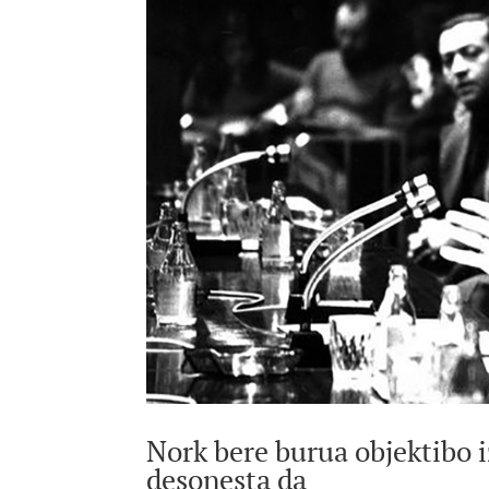
Nork bere burua objektibo 
desonesta da