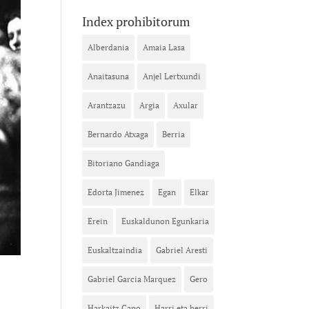
Index prohibitorum
Alberdania
Amaia Lasa
Anaitasuna
Anjel Lertxundi
Arantzazu
Argia
Axular
Bernardo Atxaga
Berria
Bitoriano Gandiaga
Edorta Jimenez
Egan
Elkar
Erein
Euskaldunon Egunkaria
Euskaltzaindia
Gabriel Aresti
Gabriel Garcia Marquez
Gero
Harkaitz Cano
Harri eta herri