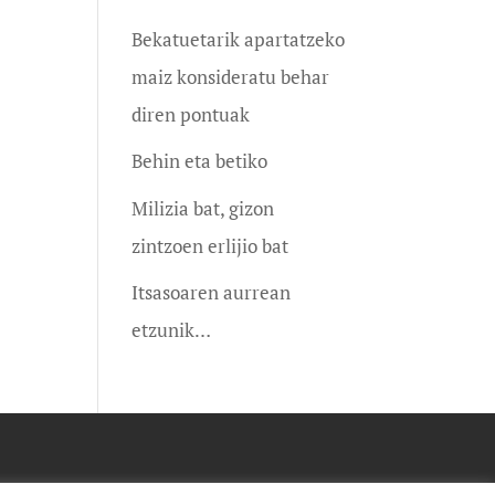
Bekatuetarik apartatzeko
maiz konsideratu behar
diren pontuak
Behin eta betiko
Milizia bat, gizon
zintzoen erlijio bat
Itsasoaren aurrean
etzunik…