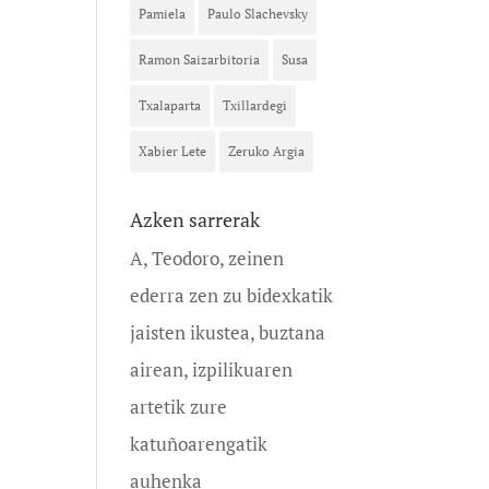
Pamiela
Paulo Slachevsky
Ramon Saizarbitoria
Susa
Txalaparta
Txillardegi
Xabier Lete
Zeruko Argia
Azken sarrerak
A, Teodoro, zeinen
ederra zen zu bidexkatik
jaisten ikustea, buztana
airean, izpilikuaren
artetik zure
katuñoarengatik
auhenka