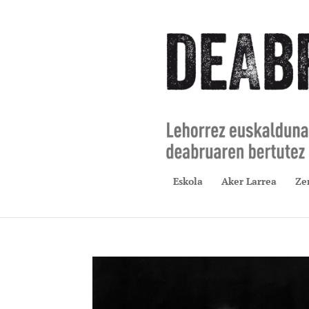
Eskola
Aker Larrea
Ze