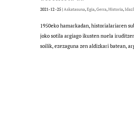
2021-12 -25
|
Askatasuna
,
Egia
,
Gerra
,
Historia
,
Idaz
1950eko hamarkadan, historialariaren su
joko sotila argiago ikusten nuela iruditz
soilik, ezezaguna zen aldizkari batean, ar