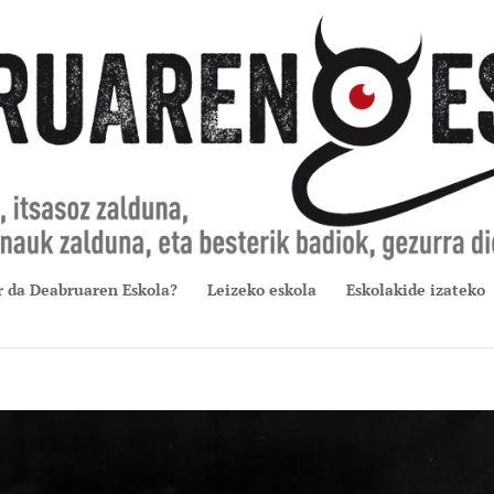
r da Deabruaren Eskola?
Leizeko eskola
Eskolakide izateko