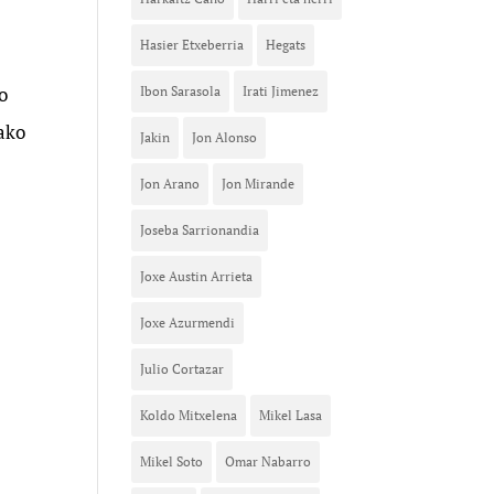
Hasier Etxeberria
Hegats
o
Ibon Sarasola
Irati Jimenez
rako
Jakin
Jon Alonso
Jon Arano
Jon Mirande
Joseba Sarrionandia
Joxe Austin Arrieta
Joxe Azurmendi
Julio Cortazar
Koldo Mitxelena
Mikel Lasa
Mikel Soto
Omar Nabarro