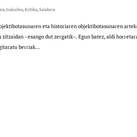
lea
,
Irakurlea
,
Kritika
,
Saiakera
bjektibotasunaren eta historiaren objektibotasunaren artek
en zitzaidan –esango dut zergatik–. Egun batez, aldi horreta
gitaratu berriak...