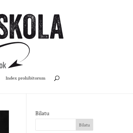
Index prohibitorum
Bilatu