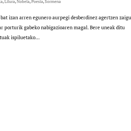
ka
,
Lilura
,
Nobela
,
Poesia
,
Sormena
ti bat izan arren egunero aurpegi desberdinez agertzen zaig
har porturik gabeko nabigazioaren magal. Bere uneak ditu
tuak ispiluetako...