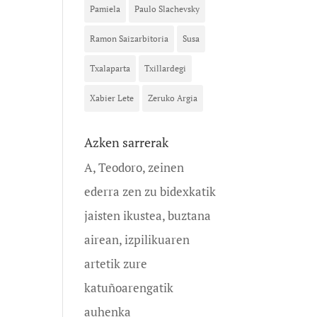
Pamiela
Paulo Slachevsky
Ramon Saizarbitoria
Susa
Txalaparta
Txillardegi
Xabier Lete
Zeruko Argia
Azken sarrerak
A, Teodoro, zeinen
ederra zen zu bidexkatik
jaisten ikustea, buztana
airean, izpilikuaren
artetik zure
katuñoarengatik
auhenka