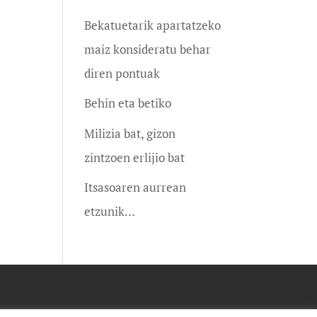
Bekatuetarik apartatzeko
maiz konsideratu behar
diren pontuak
Behin eta betiko
Milizia bat, gizon
zintzoen erlijio bat
Itsasoaren aurrean
etzunik…