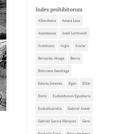
Index prohibitorum
Alberdania
Amaia Lasa
Anaitasuna
Anjel Lertxundi
Arantzazu
Argia
Axular
Bernardo Atxaga
Berria
Bitoriano Gandiaga
Edorta Jimenez
Egan
Elkar
Erein
Euskaldunon Egunkaria
Euskaltzaindia
Gabriel Aresti
Gabriel Garcia Marquez
Gero
Harkaitz Cano
Harri eta herri