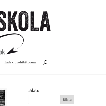
Index prohibitorum
Bilatu