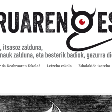
r da Deabruaren Eskola?
Leizeko eskola
Eskolakide izateko