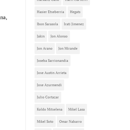
Hasier Etxeberria
Hegats
una,
Ibon Sarasola
Irati Jimenez
Jakin
Jon Alonso
Jon Arano
Jon Mirande
Joseba Sarrionandia
Joxe Austin Arrieta
Joxe Azurmendi
Julio Cortazar
Koldo Mitxelena
Mikel Lasa
Mikel Soto
Omar Nabarro