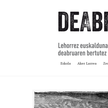
Eskola
Aker Larrea
Ze