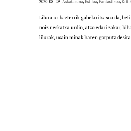
2020-08 -29
|
Askatasuna
,
Estiloa
,
Fantastikoa
,
Kriti
Lilura ur bazterrik gabeko itsasoa da, be
noiz neskatxa urdin, atzo edari zakar, bi
lilurak, usain minak haren gorputz desira