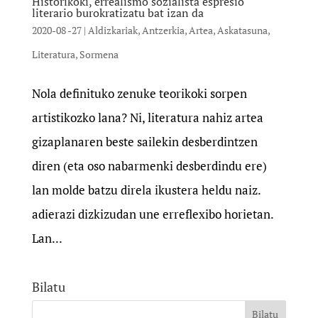
Historikoki, errealismo sozialista espresio
literario burokratizatu bat izan da
2020-08 -27
|
Aldizkariak
,
Antzerkia
,
Artea
,
Askatasuna
,
Literatura
,
Sormena
Nola definituko zenuke teorikoki sorpen
artistikozko lana? Ni, literatura nahiz artea
gizaplanaren beste sailekin desberdintzen
diren (eta oso nabarmenki desberdindu ere)
lan molde batzu direla ikustera heldu naiz.
adierazi dizkizudan une erreflexibo horietan.
Lan...
Bilatu