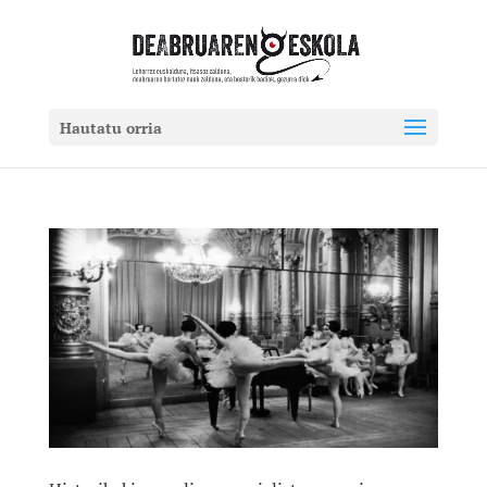
Hautatu orria