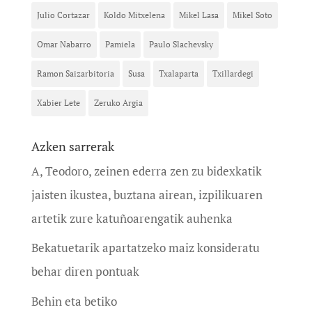
Julio Cortazar
Koldo Mitxelena
Mikel Lasa
Mikel Soto
Omar Nabarro
Pamiela
Paulo Slachevsky
Ramon Saizarbitoria
Susa
Txalaparta
Txillardegi
Xabier Lete
Zeruko Argia
Azken sarrerak
A, Teodoro, zeinen ederra zen zu bidexkatik
jaisten ikustea, buztana airean, izpilikuaren
artetik zure katuñoarengatik auhenka
Bekatuetarik apartatzeko maiz konsideratu
behar diren pontuak
Behin eta betiko