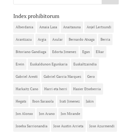
Index prohibitorum
Alberdania
Amaia Lasa
Anaitasuna
Anjel Lertxundi
Arantzazu
Argia
Axular
Bernardo Atxaga
Berria
Bitoriano Gandiaga
Edorta Jimenez
Egan
Elkar
Erein
Euskaldunon Egunkaria
Euskaltzaindia
Gabriel Aresti
Gabriel Garcia Marquez
Gero
Harkaitz Cano
Harri eta herri
Hasier Etxeberria
Hegats
Ibon Sarasola
Irati Jimenez
Jakin
Jon Alonso
Jon Arano
Jon Mirande
Joseba Sarrionandia
Joxe Austin Arrieta
Joxe Azurmendi