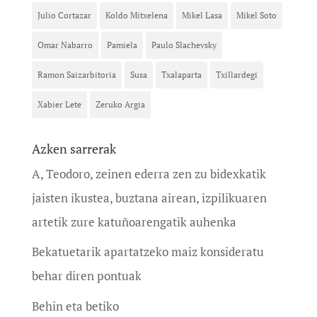
Julio Cortazar
Koldo Mitxelena
Mikel Lasa
Mikel Soto
Omar Nabarro
Pamiela
Paulo Slachevsky
Ramon Saizarbitoria
Susa
Txalaparta
Txillardegi
Xabier Lete
Zeruko Argia
Azken sarrerak
A, Teodoro, zeinen ederra zen zu bidexkatik
jaisten ikustea, buztana airean, izpilikuaren
artetik zure katuñoarengatik auhenka
Bekatuetarik apartatzeko maiz konsideratu
behar diren pontuak
Behin eta betiko