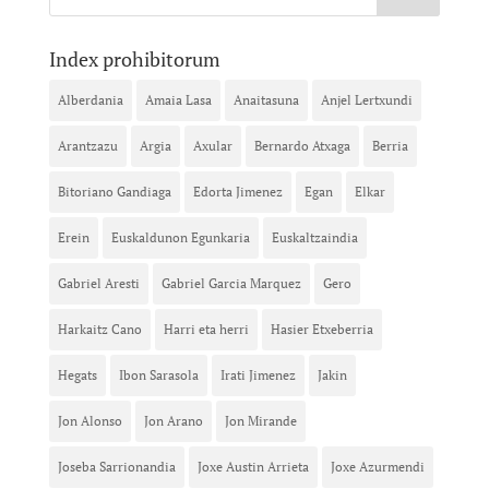
Index prohibitorum
Alberdania
Amaia Lasa
Anaitasuna
Anjel Lertxundi
Arantzazu
Argia
Axular
Bernardo Atxaga
Berria
Bitoriano Gandiaga
Edorta Jimenez
Egan
Elkar
Erein
Euskaldunon Egunkaria
Euskaltzaindia
Gabriel Aresti
Gabriel Garcia Marquez
Gero
Harkaitz Cano
Harri eta herri
Hasier Etxeberria
Hegats
Ibon Sarasola
Irati Jimenez
Jakin
Jon Alonso
Jon Arano
Jon Mirande
Joseba Sarrionandia
Joxe Austin Arrieta
Joxe Azurmendi