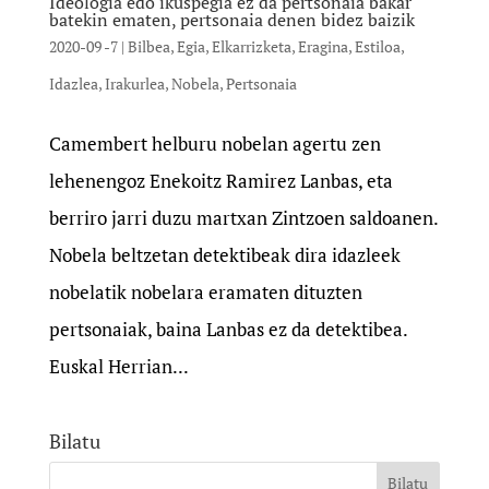
Ideologia edo ikuspegia ez da pertsonaia bakar
batekin ematen, pertsonaia denen bidez baizik
2020-09 -7
|
Bilbea
,
Egia
,
Elkarrizketa
,
Eragina
,
Estiloa
,
Idazlea
,
Irakurlea
,
Nobela
,
Pertsonaia
Camembert helburu nobelan agertu zen
lehenengoz Enekoitz Ramirez Lanbas, eta
berriro jarri duzu martxan Zintzoen saldoanen.
Nobela beltzetan detektibeak dira idazleek
nobelatik nobelara eramaten dituzten
pertsonaiak, baina Lanbas ez da detektibea.
Euskal Herrian...
Bilatu