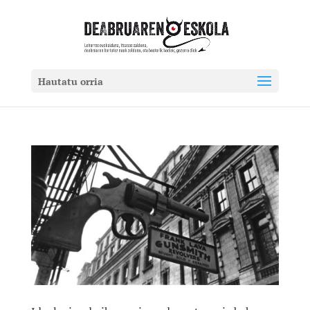
Hautatu orria