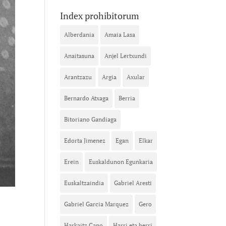
Index prohibitorum
Alberdania
Amaia Lasa
Anaitasuna
Anjel Lertxundi
Arantzazu
Argia
Axular
Bernardo Atxaga
Berria
Bitoriano Gandiaga
Edorta Jimenez
Egan
Elkar
Erein
Euskaldunon Egunkaria
Euskaltzaindia
Gabriel Aresti
Gabriel Garcia Marquez
Gero
Harkaitz Cano
Harri eta herri