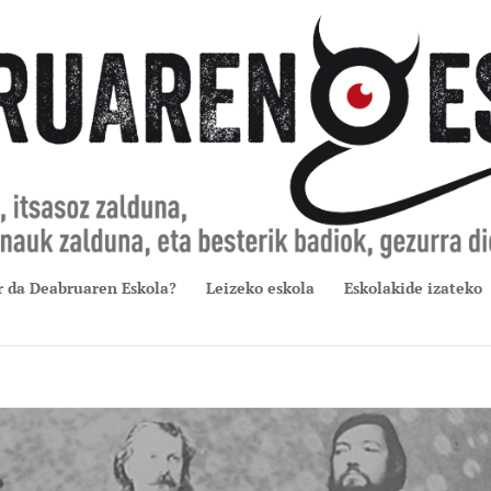
r da Deabruaren Eskola?
Leizeko eskola
Eskolakide izateko