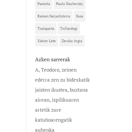
Pamiela
Paulo Slachevsky
Ramon Saizarbitoria
Susa
Txalaparta
Txillardegi
Xabier Lete
Zeruko Argia
Azken sarrerak
A, Teodoro, zeinen
ederra zen zu bidexkatik
jaisten ikustea, buztana
airean, izpilikuaren
artetik zure
katuñoarengatik
auhenka