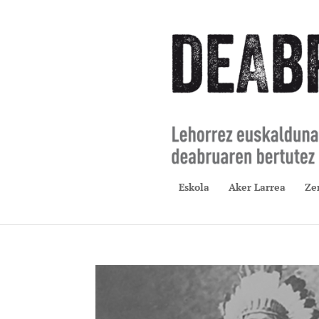
Eskola
Aker Larrea
Ze