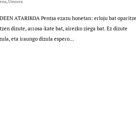
ena
,
Umorea
N ATARIKOA Pentsa ezazu honetan: erloju bat oparitz
tzen dizute, arrosa-kate bat, airezko ziega bat. Ez dizute
zula, eta iraungo dizula espero...