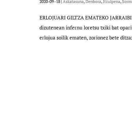
2020-09 -18
|
Askatasuna
,
Denbora
,
Itzulpena
,
Sorm
ERLOJUARI GILTZA EMATEKO JARRAIBIDEE
dizutenean infernu loretsu txiki bat opari
erlojua soilik ematen, zorionez bete ditza