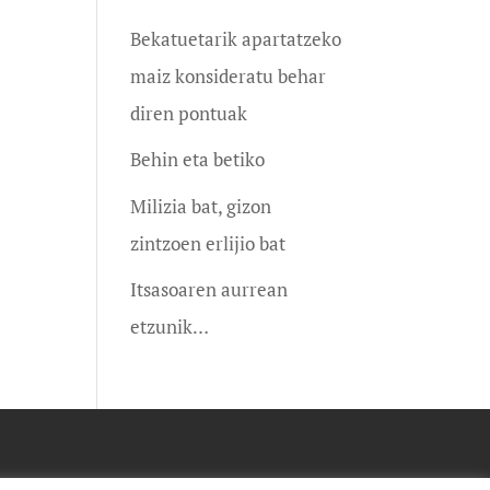
Bekatuetarik apartatzeko
maiz konsideratu behar
diren pontuak
Behin eta betiko
Milizia bat, gizon
zintzoen erlijio bat
Itsasoaren aurrean
etzunik…