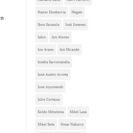
Hasier Etxeberria
Hegats
en
Ibon Sarasola
Irati Jimenez
Jakin
Jon Alonso
Jon Arano
Jon Mirande
Joseba Sarrionandia
Joxe Austin Arrieta
Joxe Azurmendi
Julio Cortazar
Koldo Mitxelena
Mikel Lasa
Mikel Soto
Omar Nabarro