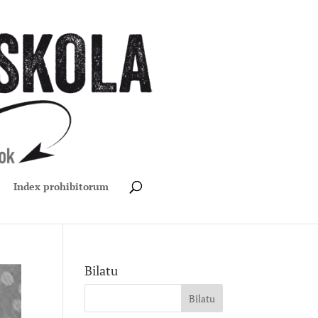
Index prohibitorum
Bilatu