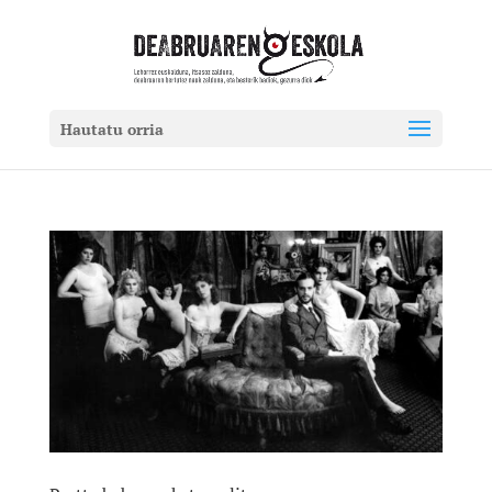
Hautatu orria