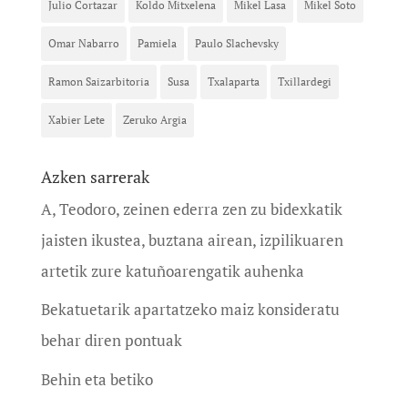
Julio Cortazar
Koldo Mitxelena
Mikel Lasa
Mikel Soto
Omar Nabarro
Pamiela
Paulo Slachevsky
Ramon Saizarbitoria
Susa
Txalaparta
Txillardegi
Xabier Lete
Zeruko Argia
Azken sarrerak
A, Teodoro, zeinen ederra zen zu bidexkatik
jaisten ikustea, buztana airean, izpilikuaren
artetik zure katuñoarengatik auhenka
Bekatuetarik apartatzeko maiz konsideratu
behar diren pontuak
Behin eta betiko