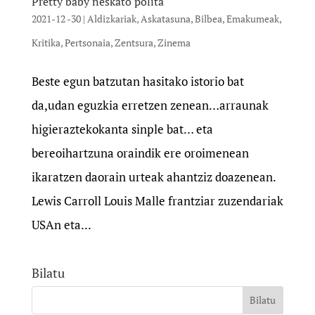
Pretty baby neskato polita
2021-12 -30
|
Aldizkariak
,
Askatasuna
,
Bilbea
,
Emakumeak
,
Kritika
,
Pertsonaia
,
Zentsura
,
Zinema
Beste egun batzutan hasitako istorio bat
da,udan eguzkia erretzen zenean…arraunak
higieraztekokanta sinple bat… eta
bereoihartzuna oraindik ere oroimenean
ikaratzen daorain urteak ahantziz doazenean.
Lewis Carroll Louis Malle frantziar zuzendariak
USAn eta...
Bilatu