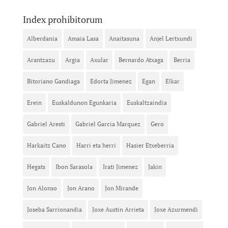
Index prohibitorum
Alberdania
Amaia Lasa
Anaitasuna
Anjel Lertxundi
Arantzazu
Argia
Axular
Bernardo Atxaga
Berria
Bitoriano Gandiaga
Edorta Jimenez
Egan
Elkar
Erein
Euskaldunon Egunkaria
Euskaltzaindia
Gabriel Aresti
Gabriel Garcia Marquez
Gero
Harkaitz Cano
Harri eta herri
Hasier Etxeberria
Hegats
Ibon Sarasola
Irati Jimenez
Jakin
Jon Alonso
Jon Arano
Jon Mirande
Joseba Sarrionandia
Joxe Austin Arrieta
Joxe Azurmendi