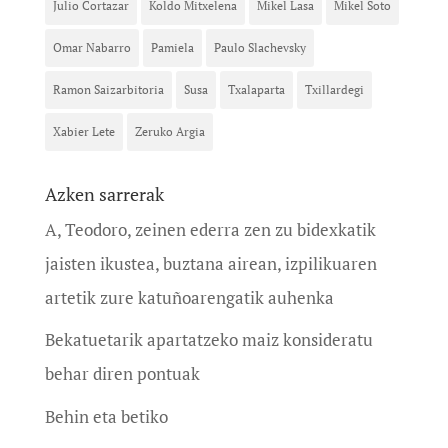
Julio Cortazar
Koldo Mitxelena
Mikel Lasa
Mikel Soto
Omar Nabarro
Pamiela
Paulo Slachevsky
Ramon Saizarbitoria
Susa
Txalaparta
Txillardegi
Xabier Lete
Zeruko Argia
Azken sarrerak
A, Teodoro, zeinen ederra zen zu bidexkatik
jaisten ikustea, buztana airean, izpilikuaren
artetik zure katuñoarengatik auhenka
Bekatuetarik apartatzeko maiz konsideratu
behar diren pontuak
Behin eta betiko