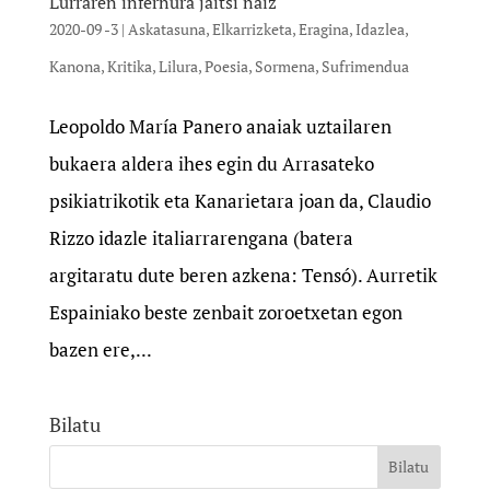
Lurraren infernura jaitsi naiz
2020-09 -3
|
Askatasuna
,
Elkarrizketa
,
Eragina
,
Idazlea
,
Kanona
,
Kritika
,
Lilura
,
Poesia
,
Sormena
,
Sufrimendua
Leopoldo María Panero anaiak uztailaren
bukaera aldera ihes egin du Arrasateko
psikiatrikotik eta Kanarietara joan da, Claudio
Rizzo idazle italiarrarengana (batera
argitaratu dute beren azkena: Tensó). Aurretik
Espainiako beste zenbait zoroetxetan egon
bazen ere,...
Bilatu