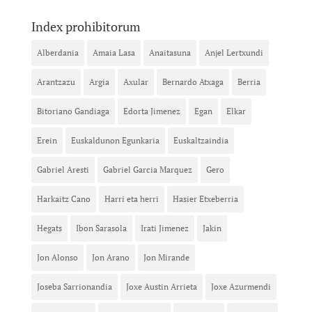
Index prohibitorum
Alberdania
Amaia Lasa
Anaitasuna
Anjel Lertxundi
Arantzazu
Argia
Axular
Bernardo Atxaga
Berria
Bitoriano Gandiaga
Edorta Jimenez
Egan
Elkar
Erein
Euskaldunon Egunkaria
Euskaltzaindia
Gabriel Aresti
Gabriel Garcia Marquez
Gero
Harkaitz Cano
Harri eta herri
Hasier Etxeberria
Hegats
Ibon Sarasola
Irati Jimenez
Jakin
Jon Alonso
Jon Arano
Jon Mirande
Joseba Sarrionandia
Joxe Austin Arrieta
Joxe Azurmendi