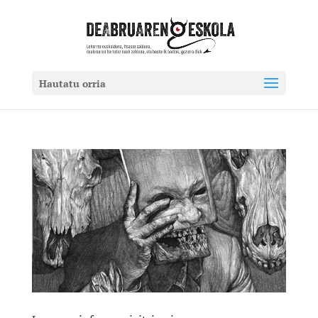
Hautatu orria