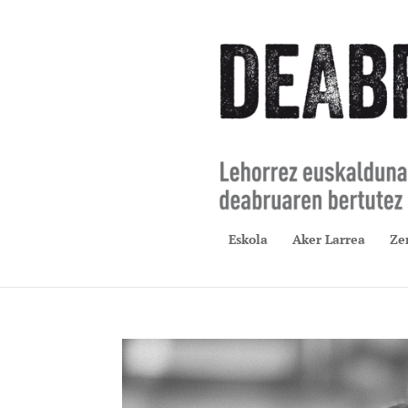
Eskola
Aker Larrea
Ze