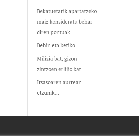
Bekatuetarik apartatzeko
maiz konsideratu behar
diren pontuak
Behin eta betiko
Milizia bat, gizon
zintzoen erlijio bat
Itsasoaren aurrean
etzunik…