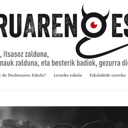
r da Deabruaren Eskola?
Leizeko eskola
Eskolakide izateko