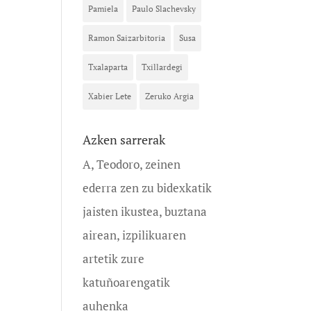
Pamiela
Paulo Slachevsky
Ramon Saizarbitoria
Susa
Txalaparta
Txillardegi
Xabier Lete
Zeruko Argia
Azken sarrerak
A, Teodoro, zeinen
ederra zen zu bidexkatik
jaisten ikustea, buztana
airean, izpilikuaren
artetik zure
katuñoarengatik
auhenka