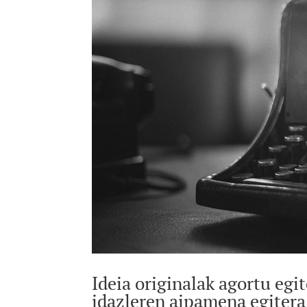
Ideia originalak agortu egi
idazleren aipamena egitera