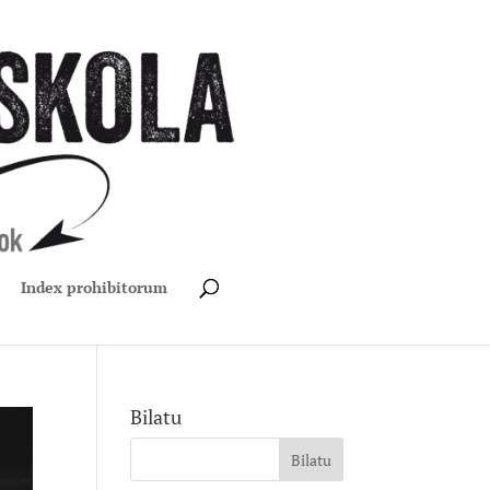
Index prohibitorum
Bilatu