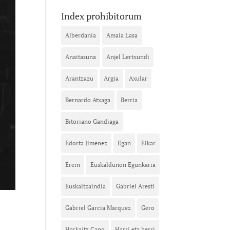
Index prohibitorum
Alberdania
Amaia Lasa
Anaitasuna
Anjel Lertxundi
Arantzazu
Argia
Axular
Bernardo Atxaga
Berria
Bitoriano Gandiaga
Edorta Jimenez
Egan
Elkar
Erein
Euskaldunon Egunkaria
Euskaltzaindia
Gabriel Aresti
Gabriel Garcia Marquez
Gero
Harkaitz Cano
Harri eta herri