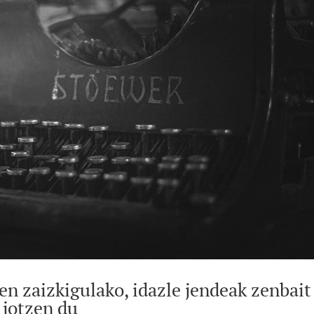
ten zaizkigulako, idazle jendeak zenbait
 jotzen du