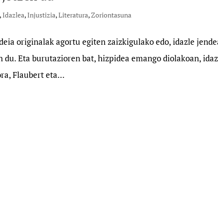
,
Idazlea
,
Injustizia
,
Literatura
,
Zoriontasuna
ideia originalak agortu egiten zaizkigulako edo, idazle jend
n du. Eta burutazioren bat, hizpidea emango diolakoan, idaz
a, Flaubert eta...