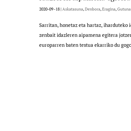
2020-09 -18
|
Askatasuna
,
Denbora
,
Eragina
,
Gutuna
Sarritan, honetaz eta hartaz, iharduteko 
zenbait idazleren aipamena egitera jotze
europarren baten testua ekarriko du gogor