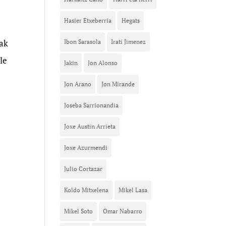
Hasier Etxeberria
Hegats
eak
Ibon Sarasola
Irati Jimenez
le
Jakin
Jon Alonso
Jon Arano
Jon Mirande
Joseba Sarrionandia
Joxe Austin Arrieta
Joxe Azurmendi
Julio Cortazar
Koldo Mitxelena
Mikel Lasa
Mikel Soto
Omar Nabarro