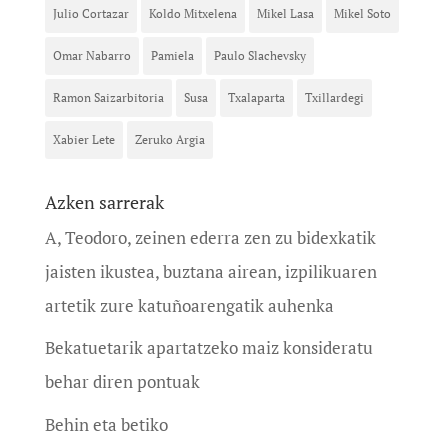
Julio Cortazar
Koldo Mitxelena
Mikel Lasa
Mikel Soto
Omar Nabarro
Pamiela
Paulo Slachevsky
Ramon Saizarbitoria
Susa
Txalaparta
Txillardegi
Xabier Lete
Zeruko Argia
Azken sarrerak
A, Teodoro, zeinen ederra zen zu bidexkatik
jaisten ikustea, buztana airean, izpilikuaren
artetik zure katuñoarengatik auhenka
Bekatuetarik apartatzeko maiz konsideratu
behar diren pontuak
Behin eta betiko