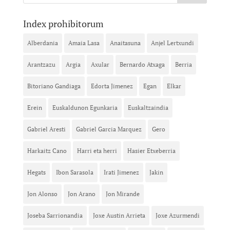
Index prohibitorum
Alberdania
Amaia Lasa
Anaitasuna
Anjel Lertxundi
Arantzazu
Argia
Axular
Bernardo Atxaga
Berria
Bitoriano Gandiaga
Edorta Jimenez
Egan
Elkar
Erein
Euskaldunon Egunkaria
Euskaltzaindia
Gabriel Aresti
Gabriel Garcia Marquez
Gero
Harkaitz Cano
Harri eta herri
Hasier Etxeberria
Hegats
Ibon Sarasola
Irati Jimenez
Jakin
Jon Alonso
Jon Arano
Jon Mirande
Joseba Sarrionandia
Joxe Austin Arrieta
Joxe Azurmendi