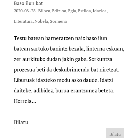
Baso ilun bat
2020-08 -28
|
Bilbea
,
Edizioa
,
Egia
,
Estiloa
,
Idazlea
,
Literatura
,
Nobela
,
Sormena
Testu batean barneratzen naiz baso ilun
batean sartuko banintz bezala, linterna eskuan,
zer aurkituko dudan jakin gabe. Sorkuntza
prozesua beti da deskubrimendu bat niretzat.
Liburuak idazteko modu asko daude. Idatzi
daiteke, adibidez, burua erantzunez beteta.
Horrela...
Bilatu