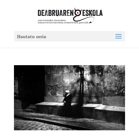
Hautatu orria